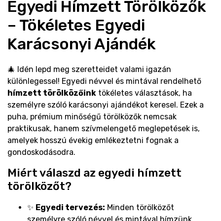
Egyedi Hímzett Törölközők
Állatos ajándéktárgyak
– Tökéletes Egyedi
Karácsonyi Ajándék
🎄 Idén lepd meg szeretteidet valami igazán
különlegessel! Egyedi névvel és mintával rendelhető
hímzett törölközőink
tökéletes választások, ha
személyre szóló karácsonyi ajándékot keresel. Ezek a
puha, prémium minőségű törölközők nemcsak
praktikusak, hanem szívmelengető meglepetések is,
amelyek hosszú évekig emlékeztetni fognak a
gondoskodásodra.
Miért válaszd az egyedi hímzett
törölközőt?
✨
Egyedi tervezés:
Minden törölközőt
személyre szóló névvel és mintával hímzünk.