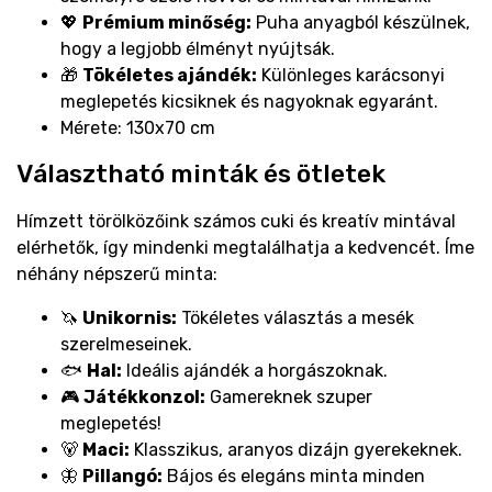
💖
Prémium minőség:
Puha anyagból készülnek,
hogy a legjobb élményt nyújtsák.
🎁
Tökéletes ajándék:
Különleges karácsonyi
meglepetés kicsiknek és nagyoknak egyaránt.
Mérete: 130x70 cm
Választható minták és ötletek
Hímzett törölközőink számos cuki és kreatív mintával
elérhetők, így mindenki megtalálhatja a kedvencét. Íme
néhány népszerű minta:
🦄
Unikornis:
Tökéletes választás a mesék
szerelmeseinek.
🐟
Hal:
Ideális ajándék a horgászoknak.
🎮
Játékkonzol:
Gamereknek szuper
meglepetés!
🐻
Maci:
Klasszikus, aranyos dizájn gyerekeknek.
🦋
Pillangó:
Bájos és elegáns minta minden