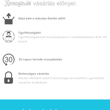
Nézz bele a dobozba fizetés előtt!
Ügyfélszolgálat
Ügyfélszolgálatunk munkanapokon a rendelkezésedre áll 8-17h
között.
30 napos termék-visszaküldés
Biztonságos vásárlás
Minden elküldött adatot biztonságosan kezelünk a gondtalan
vásárlás érdekében!