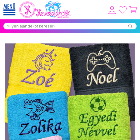
Viszonteladóknak
Újdonságok
Grill Party Kellékek ❤️
Egyedi Ajándékok Rendelés
Összes Ajándék Kategória ⭐
Vicces Pólók
Szerelmes Ajándékok ❤
Budapest Ajándéktárgyak
Szülinapi ajándékok