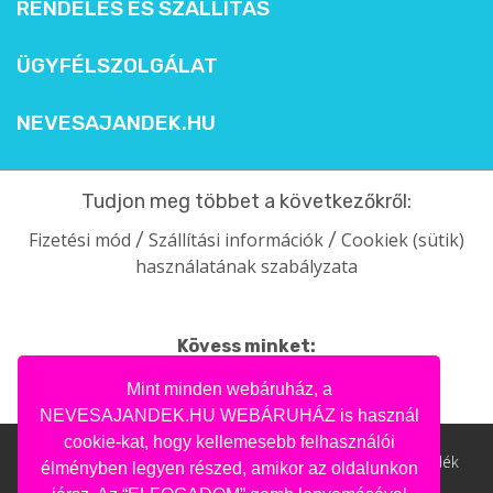
RENDELÉS ÉS SZÁLLÍTÁS
ÜGYFÉLSZOLGÁLAT
NEVESAJANDEK.HU
Tudjon meg többet a következőkről:
Fizetési mód
Szállítási információk
Cookiek (sütik)
/
/
használatának szabályzata
Kövess minket:
facebook
intagram
pinterest
youtube
Mint minden webáruház, a
NEVESAJANDEK.HU WEBÁRUHÁZ is használ
cookie-kat, hogy kellemesebb felhasználói
Nevesajandek.hu © 2004- 2020 | Ajándék webáruház, ajándék
élményben legyen részed, amikor az oldalunkon