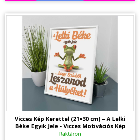
Vicces Kép Kerettel (21×30 cm) – A Lelki
Béke Egyik Jele - Vicces Motivációs Kép
Falra és Asztalra is Helyezhető Kép
Raktáron