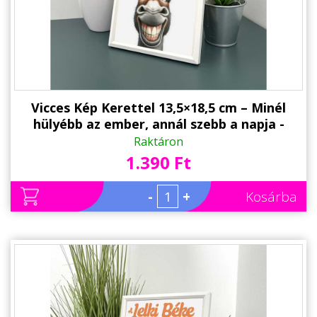
Vicces Kép Kerettel 13,5×18,5 cm – Minél
hülyébb az ember, annál szebb a napja -
Humoros Motivációs Kép Kicsi
Raktáron
1.390 Ft
-
+
Kosárba