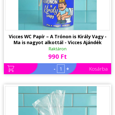
Vicces WC Papír – A Trónon is Király Vagy -
Ma is nagyot alkottál - Vicces Ajándék
Férfiaknak, Nőknek
Raktáron
990 Ft
-
+
Kosárba