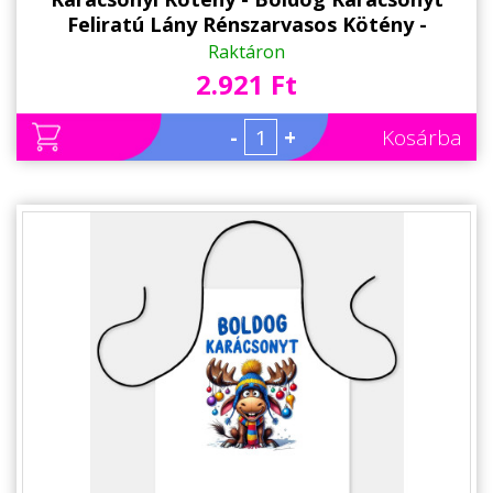
Feliratú Lány Rénszarvasos Kötény -
Karácsonyi Ajándék
Raktáron
2.921 Ft
-
+
Kosárba