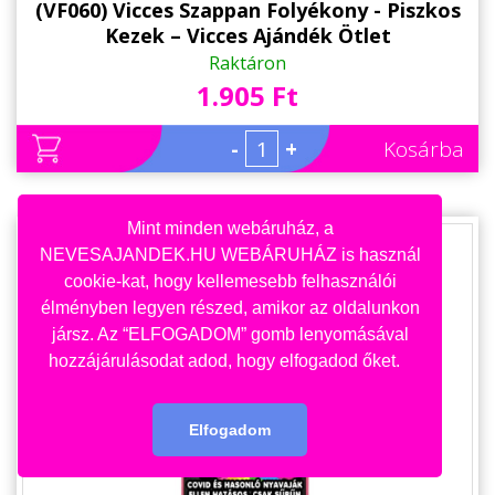
(VF060) Vicces Szappan Folyékony - Piszkos
Kezek – Vicces Ajándék Ötlet
Raktáron
1.905 Ft
-
+
Kosárba
Mint minden webáruház, a
NEVESAJANDEK.HU WEBÁRUHÁZ is használ
cookie-kat, hogy kellemesebb felhasználói
élményben legyen részed, amikor az oldalunkon
jársz. Az “ELFOGADOM” gomb lenyomásával
hozzájárulásodat adod, hogy elfogadod őket.
Elfogadom