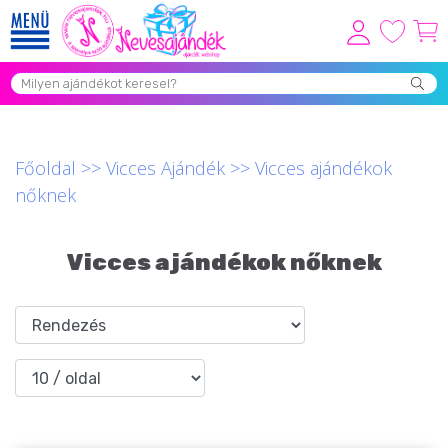
Viszonteladóknak
Újdonságok
Grill Party Kellékek ❤️
Főoldal
>>
Vicces Ajándék
>>
Vicces ajándékok
nőknek
Egyedi Ajándékok Rendelés
Összes Ajándék Kategória ⭐
Vicces ajándékok nőknek
Vicces Pólók
Szerelmes Ajándékok ❤
Budapest Ajándéktárgyak
Szülinapi ajándékok