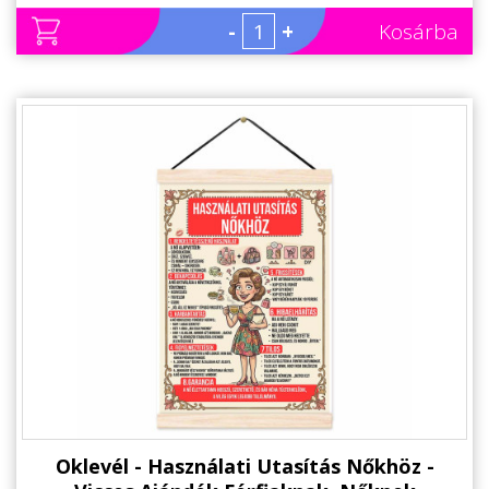
-
+
Kosárba
Oklevél - Használati Utasítás Nőkhöz -