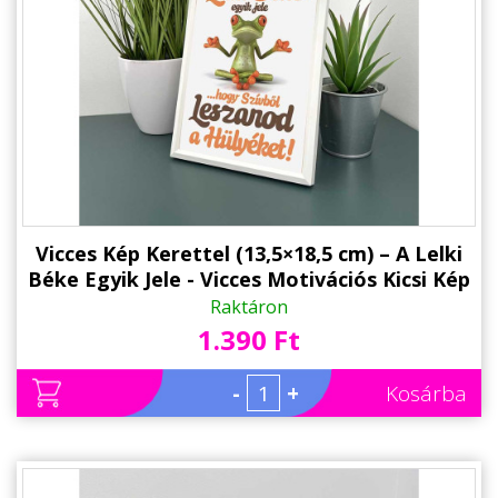
Vicces Kép Kerettel (13,5×18,5 cm) – A Lelki
Béke Egyik Jele - Vicces Motivációs Kicsi Kép
Falra és Asztalra is Helyezhető Kép
Raktáron
1.390 Ft
-
+
Kosárba