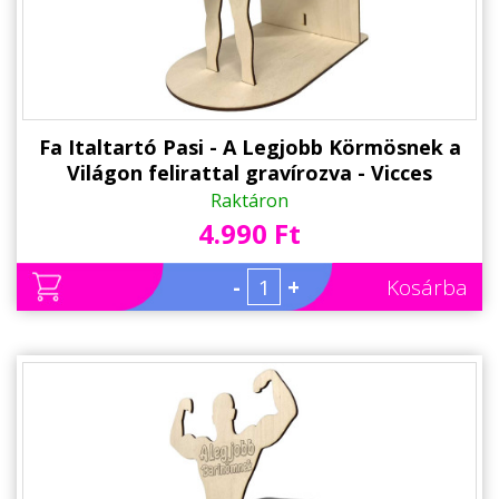
Fa Italtartó Pasi - A Legjobb Körmösnek a
Világon felirattal gravírozva - Vicces
Ajándék Körmösnek
Raktáron
4.990 Ft
-
+
Kosárba