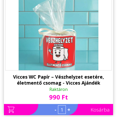
Vicces WC Papír – Vészhelyzet esetére,
életmentő csomag - Vicces Ajándék
Férfiaknak, Nőknek
Raktáron
990 Ft
-
+
Kosárba