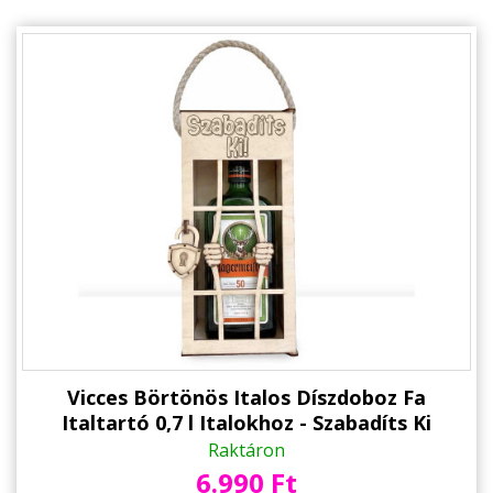
Vicces Börtönös Italos Díszdoboz Fa
Italtartó 0,7 l Italokhoz - Szabadíts Ki
felirattal Gravírozva - 37,5 x 12,5 x 15 cm
Raktáron
6.990 Ft