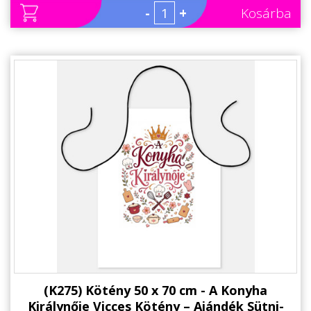
Állatos ajándéktárgyak
-
+
Kosárba
(K275) Kötény 50 x 70 cm - A Konyha
Királynője Vicces Kötény – Ajándék Sütni-