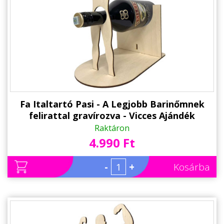
Fa Italtartó Pasi - A Legjobb Barinőmnek
felirattal gravírozva - Vicces Ajándék
Barántnőnek
Raktáron
4.990 Ft
-
+
Kosárba