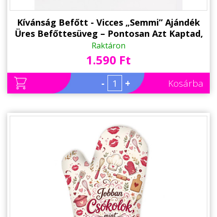
Kívánság Befőtt - Vicces „Semmi” Ajándék
Üres Befőttesüveg – Pontosan Azt Kaptad,
Amit Kértél
Raktáron
1.590 Ft
-
+
Kosárba