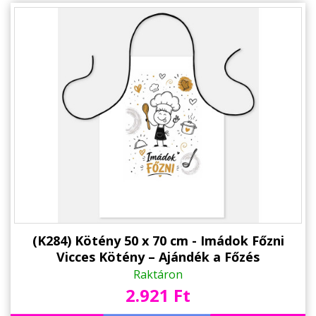
Alkalmakra
Ajándék Ötletek Férfiaknak
Ajándék Nőknek
Ajándék Gyerekeknek
Családtagoknak
Barátnak/Barátnőnek
Party kellékek
Névnapi ajándékok
Vicces ajándékok
(K284) Kötény 50 x 70 cm - Imádok Főzni
Vicces Kötény – Ajándék a Főzés
Foglalkozás szerint
Szerelmeseinek
Raktáron
2.921 Ft
Sport/Hobbi szerint