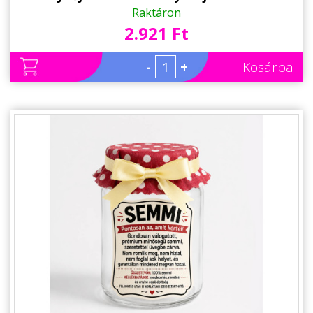
Főzni Szerető Nőknek
Raktáron
2.921 Ft
-
+
Kosárba