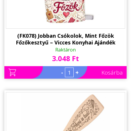
(FK078) Jobban Csókolok, Mint Főzök
Főzőkesztyű – Vicces Konyhai Ajándék
Raktáron
3.048 Ft
-
+
Kosárba