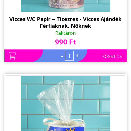
Vicces WC Papír – Tízezres - Vicces Ajándék
Férfiaknak, Nőknek
Raktáron
990 Ft
-
+
Kosárba