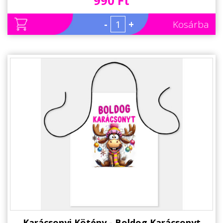
990 Ft
-
+
Kosárba
Karácsonyi Kötény - Boldog Karácsonyt