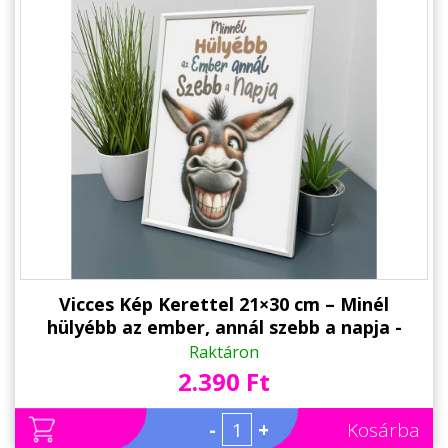
Vicces Kép Kerettel 21×30 cm – Minél
hülyébb az ember, annál szebb a napja -
Humoros Motivációs Kép
Raktáron
2.390 Ft
-
+
Kosárba