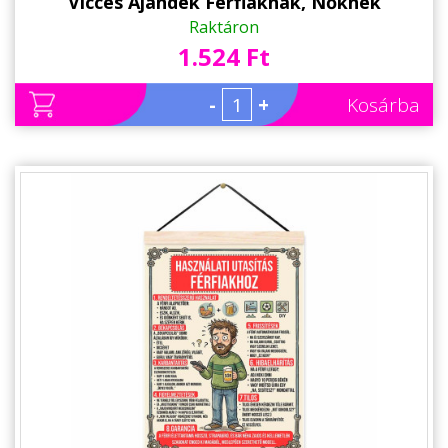
Vicces Ajándék Férfiaknak, Nőknek
Raktáron
1.524 Ft
-
+
Kosárba