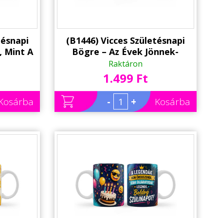
tésnapi
(B1446) Vicces Születésnapi
, Mint A
Bögre – Az Évek Jönnek-
apot! -
Mennek, Én Továbbra Is
Raktáron
ék
Zseniális Maradok - Szülinapi
1.499 Ft
Ajándék
Kosárba
-
+
Kosárba