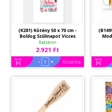
Állatos ajándéktárgyak
(K281) Kötény 50 x 70 cm -
(B149
Boldog Szülinapot Vicces
Mod
Kötény – Születésnapi Ajándék
Szü
Raktáron
Nőknek
2.921 Ft
-
+
Kosárba