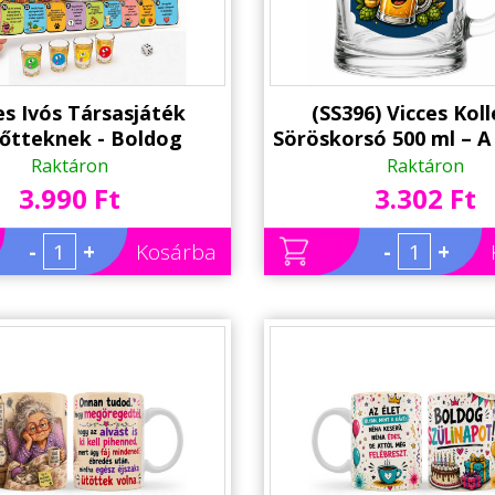
es Ivós Társasjáték
(SS396) Vicces Kol
nőtteknek - Boldog
Söröskorsó 500 ml – A
apot! – Szülinapi ivós
Kolléga, Aki Még
Raktáron
Raktáron
játék 4 felespohárral
Mondott Fel
3.990 Ft
3.302 Ft
-
+
Kosárba
-
+