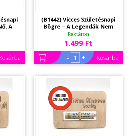
tésnapi
(B1442) Vicces Születésnapi
Nő, A
Bögre – A Legendák Nem
n |
Öregszenek, Csak Évjáratosak
Raktáron
ék
Lesznek
1.499 Ft
Kosárba
-
+
Kosárba