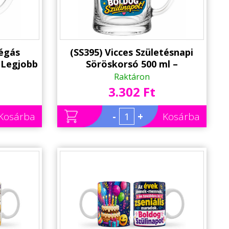
légás
(SS395) Vicces Születésnapi
 Legjobb
Söröskorsó 500 ml –
 Nem
Gratulálok, megint túléltél
Raktáron
egy évet
3.302 Ft
Kosárba
-
+
Kosárba