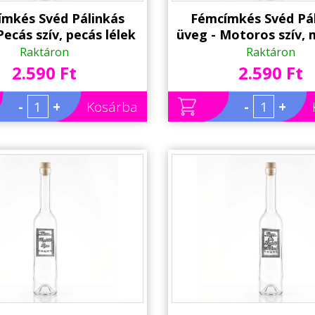
mkés Svéd Pálinkás
Fémcímkés Svéd Pá
Pecás szív, pecás lélek
üveg - Motoros szív,
lirattal - Ajándék
lélek felirattal - A
Raktáron
Raktáron
szoknak, Pecásoknak
Motorosokna
2.590 Ft
2.590 Ft
-
+
Kosárba
-
+