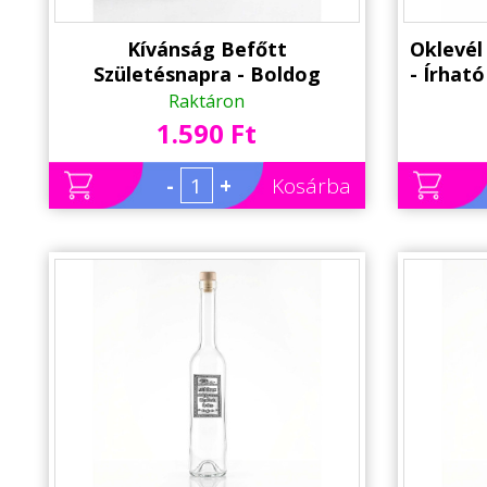
Kívánság Befőtt
Oklevél
Születésnapra - Boldog
- Írható
Szülinapot felirattal kék -
Raktáron
Születésnapi Ajándék
1.590 Ft
-
+
Kosárba