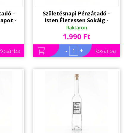
tadó -
Születésnapi Pénzátadó -
napot -
Isten Életessen Sokáig -
ndék
Születésnapi Ajándék
Raktáron
1.990 Ft
Kosárba
-
+
Kosárba