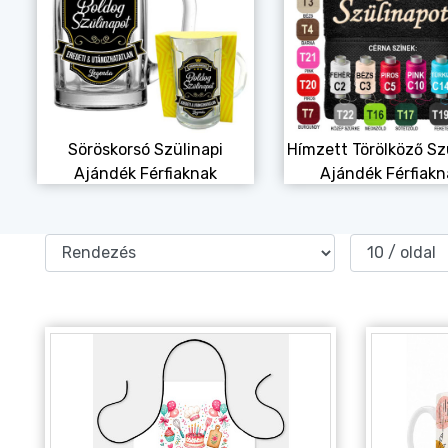
Alkalmakra
Ajándék Ötletek Férfiaknak
Ajándék Nőknek
Ajándék Gyerekeknek
Söröskorsó Szülinapi
Hímzett Törölköző Sz
Családtagoknak
Ajándék Férfiaknak
Ajándék Férfiakn
Barátnak/Barátnőnek
Party kellékek
Névnapi ajándékok
Vicces ajándékok
Foglalkozás szerint
Sport/Hobbi szerint