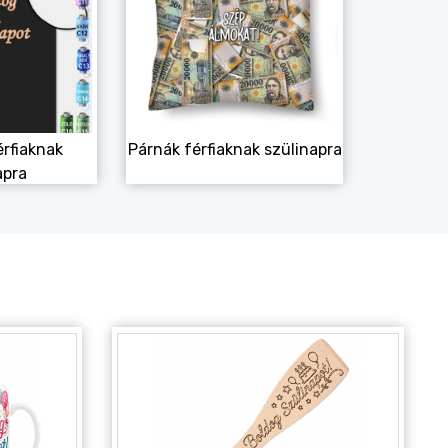
érfiaknak
Párnák férfiaknak szülinapra
apra