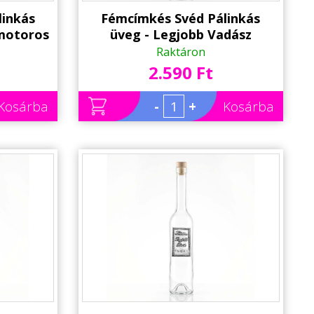
linkás
Fémcímkés Svéd Pálinkás
 motoros
üveg - Legjobb Vadász
jándék
felirattal - Ajándék
Raktáron
k
Vadászoknak
2.590 Ft
Kosárba
-
+
Kosárba