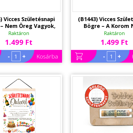
) Vicces Születésnapi
(B1443) Vicces Szüle
 – Nem Öreg Vagyok,
Bögre – A Korom 
m Ritka Példány |
Türelmem Csökke
Raktáron
Raktáron
umoros Ajándék
Humoros Ajánd
1.499 Ft
1.499 Ft
Születésnapra
-
+
Kosárba
-
+