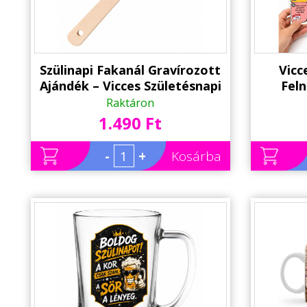
Szülinapi Fakanál Gravírozott
Vicc
Ajándék – Vicces Születésnapi
Fel
Fakanál
Szülin
Raktáron
társas
1.490 Ft
-
+
Kosárba