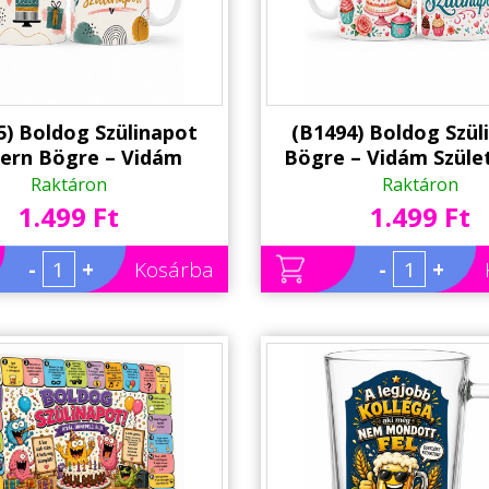
5) Boldog Szülinapot
(B1494) Boldog Szül
ern Bögre – Vidám
Bögre – Vidám Szüle
letésnapi Ajándék
Ajándék Nőkne
Raktáron
Raktáron
1.499 Ft
1.499 Ft
-
+
Kosárba
-
+