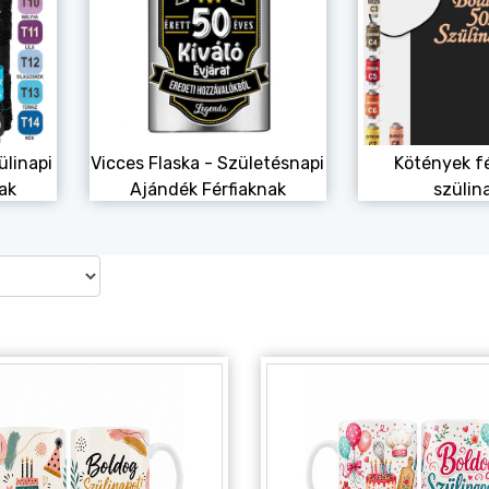
ülinapi
Vicces Flaska - Születésnapi
Kötények f
ak
Ajándék Férfiaknak
szülin