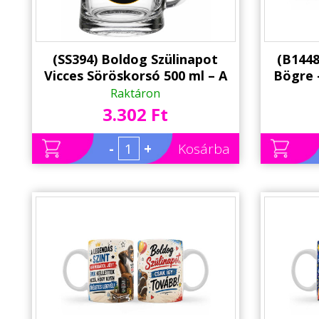
(SS394) Boldog Szülinapot
(B1448
Vicces Söröskorsó 500 ml – A
Bögre 
kor csak szám, a sör a lényeg
Megör
Raktáron
3.302 Ft
-
+
Kosárba