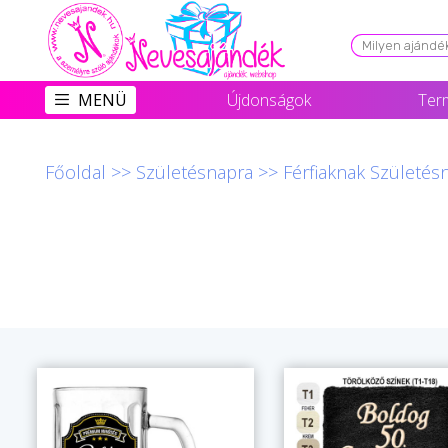
Viszonteladóknak
MENÜ
Újdonságok
Ter
Újdonságok
Grill Party Kellékek ❤️
Főoldal
>>
Születésnapra
>>
Férfiaknak Születés
Egyedi Ajándékok Rendelés
Összes Ajándék Kategória ⭐
Vicces Pólók
Szerelmes Ajándékok ❤
Budapest Ajándéktárgyak
Szülinapi ajándékok