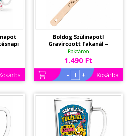
inapot
Boldog Szülinapot!
tésnapi
Gravírozott Fakanál –
k
Születésnapi Ajándék Fakanál
Raktáron
1.490 Ft
Kosárba
-
+
Kosárba