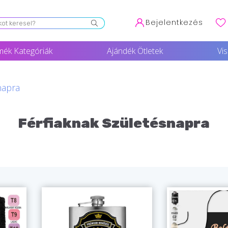
Bejelentkezés
mék Kategóriák
Ajándék Ötletek
Vi
napra
Férfiaknak Születésnapra