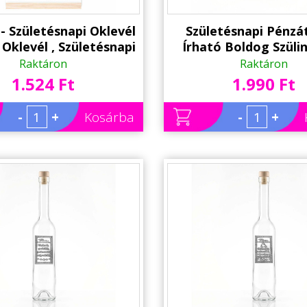
 - Születésnapi Oklevél
Születésnapi Pénzá
 Oklevél , Születésnapi
Írható Boldog Szüli
Ajándék
Születésnapi Ajá
Raktáron
Raktáron
1.524 Ft
1.990 Ft
-
+
Kosárba
-
+