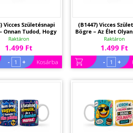
) Vicces Születésnapi
(B1447) Vicces Szüle
– Onnan Tudod, Hogy
Bögre – Az Élet Olyan
egedtél… – Humoros
Kávé – Boldog Szülin
Raktáron
Raktáron
Ajándék
Szülinapi Ajánd
1.499 Ft
1.499 Ft
-
+
Kosárba
-
+