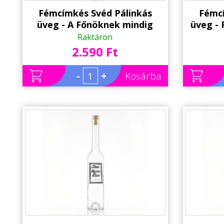
Fémcímkés Svéd Pálinkás
Fémcí
üveg - A Főnöknek mindig
üveg - 
igaza van felirattal - Ajándék
fe
Raktáron
Főnöknek
Horgá
2.590 Ft
-
+
Kosárba