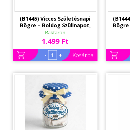
(B1445) Vicces Születésnapi
(B1444
Bögre – Boldog Szülinapot,
Bögre
Csak Így Tovább! | Humoros
Hane
Raktáron
Ajándék
H
1.499 Ft
-
+
Kosárba