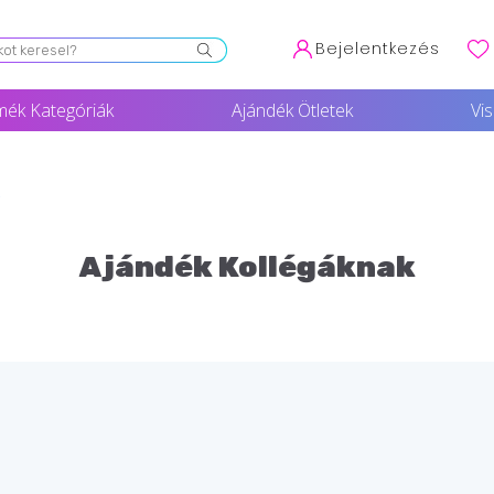
Bejelentkezés
mék Kategóriák
Ajándék Ötletek
Vi
Ajándék Kollégáknak