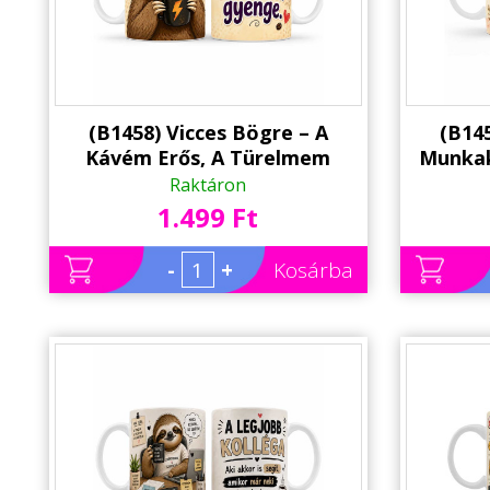
Állatos ajándéktárgyak
(B1458) Vicces Bögre – A
(B145
Kávém Erős, A Türelmem
Munkak
Gyenge – Humoros Ajándék
Találha
Raktáron
Kávérajongóknak
1.499 Ft
-
+
Kosárba