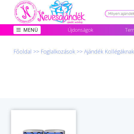
Viszonteladóknak
MENÜ
Újdonságok
Ter
Újdonságok
Grill Party Kellékek ❤️
Főoldal
>>
Foglalkozások
>>
Ajándék Kollégáknak
Egyedi Ajándékok Rendelés
Összes Ajándék Kategória ⭐
Vicces Pólók
Szerelmes Ajándékok ❤
Budapest Ajándéktárgyak
Szülinapi ajándékok