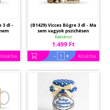
 3 dl -
(B1429) Vicces Bögre 3 dl - Ma
 nem
sem vagyok pszichésen
dolok -
felkészülve az emberekre -
Raktáron
égának,
Vicces Ajándék Kollégának,
1.499 Ft
Barátnőnek
Kosárba
-
+
Kosárba