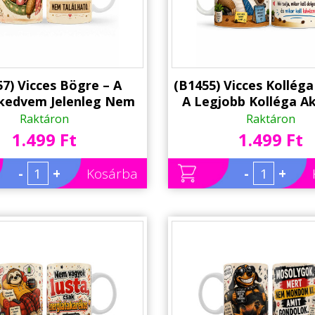
7) Vicces Bögre – A
(B1455) Vicces Kollég
edvem Jelenleg Nem
A Legjobb Kolléga Ak
tó – Humoros Ajándék
Mikor Kell Dolgozni 
Raktáron
Raktáron
Kollégának
Ajándék Kollégának L
1.499 Ft
1.499 Ft
-
+
Kosárba
-
+