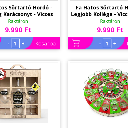
tos Sörtartó Hordó -
Fa Hatos Sörtartó H
 Karácsonyt - Vicces
Legjobb Kolléga - Vic
 Karácsonyi Ajándék
Ajándék Kollégá
Raktáron
Raktáron
9.990 Ft
9.990 Ft
-
+
Kosárba
-
+