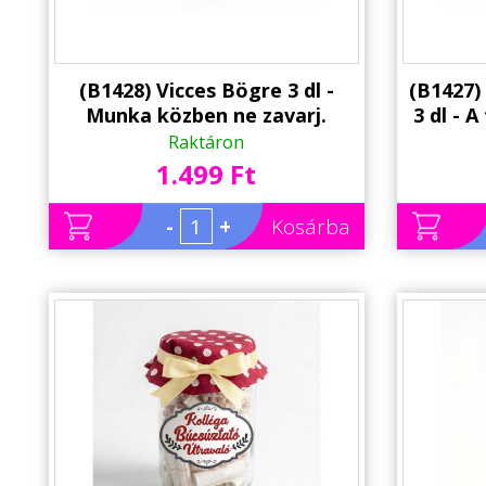
(B1428) Vicces Bögre 3 dl -
(B1427)
Munka közben ne zavarj.
3 dl - 
Pihenek - Vicces Ajándék
lát. Fő
Raktáron
Kollégának
A
1.499 Ft
-
+
Kosárba