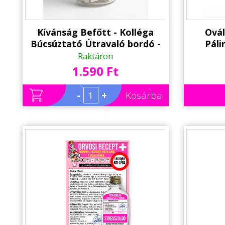
Kívánság Befőtt - Kolléga
Ovál
Búcsúztató Útravaló bordó -
Páli
Ajándék Kolléga Búcsúztatóra
Szüle
Raktáron
Egyedi
1.590 Ft
Szü
-
+
Kosárba