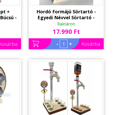
ept +
Hordó Formájú Sörtartó -
Búcsú -
Egyedi Névvel Sörtartó -
olléga
Sörös Ajándék Kollégának
Raktáron
dék
17.990 Ft
Kosárba
-
+
Kosárba