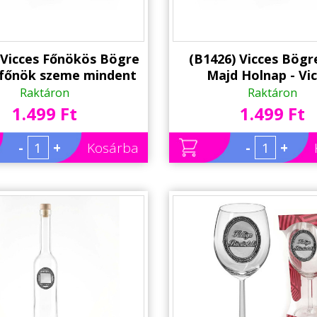
 Vicces Főnökös Bögre
(B1426) Vicces Bögre
A főnök szeme mindent
Majd Holnap - Vi
leg a hibákat - Vicces
Ajándékok kollég
Raktáron
Raktáron
jándék Főnöknek
barátnőknek
1.499 Ft
1.499 Ft
-
+
Kosárba
-
+