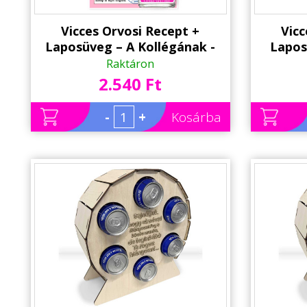
Vicces Orvosi Recept +
Vicc
Laposüveg – A Kollégának -
Lapos
Vicces Ajándék Kollégának
Vicce
Raktáron
2.540 Ft
-
+
Kosárba