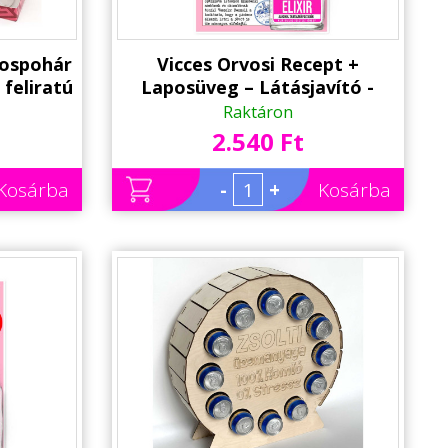
rospohár
Vicces Orvosi Recept +
 feliratú
Laposüveg – Látásjavító -
léga
Vicces Ajándék Kollégának,
Raktáron
dék
Havernak
2.540 Ft
Kosárba
-
+
Kosárba