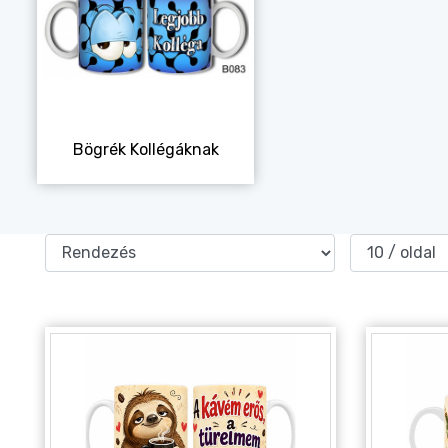
Alkalmakra
Ajándék Ötletek Férfiaknak
Ajándék Nőknek
Ajándék Gyerekeknek
Bögrék Kollégáknak
Családtagoknak
Barátnak/Barátnőnek
Party kellékek
Névnapi ajándékok
Vicces ajándékok
Foglalkozás szerint
Sport/Hobbi szerint