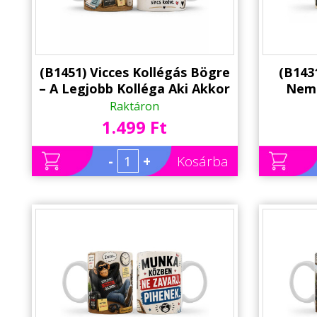
(B1451) Vicces Kollégás Bögre
(B1431
– A Legjobb Kolléga Aki Akkor
Nem 
Is Segít – Ajándék Kollégának
energ
Raktáron
Ajándék
1.499 Ft
-
+
Kosárba