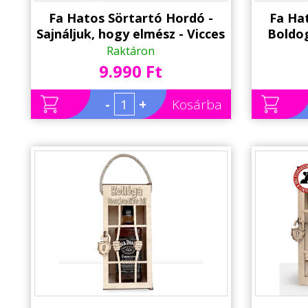
Fa Hatos Sörtartó Hordó -
Fa Ha
Sajnáljuk, hogy elmész - Vicces
Boldog
Sörös Ajándék Munkahelyi
Sörös
Raktáron
Kolléga Búcsúztatóra
9.990 Ft
-
+
Kosárba