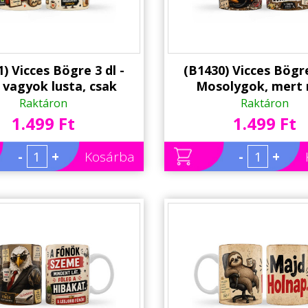
) Vicces Bögre 3 dl -
(B1430) Vicces Bögre
vagyok lusta, csak
Mosolygok, mert
iatakarékos - Vicces
mondom ki, amit gon
Raktáron
Raktáron
 Kollégának, Barátnak
Vicces Ajándék Koll
1.499 Ft
1.499 Ft
Barátnak
-
+
Kosárba
-
+