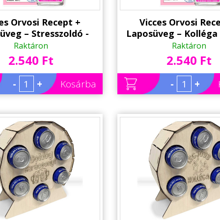
es Orvosi Recept +
Vicces Orvosi Rec
üveg – Stresszoldó -
Laposüveg – Kolléga 
s Ajándék Kollégának
Vicces Munkahelyi K
Raktáron
Raktáron
Búcsúztató Aján
2.540 Ft
2.540 Ft
-
+
Kosárba
-
+