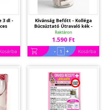
 3 dl -
Kívánság Befőtt - Kolléga
cces
Búcsúztató Útravaló kék -
ának,
Ajándék Kolléga Búcsúztatóra
Raktáron
1.590 Ft
Kosárba
-
+
Kosárba