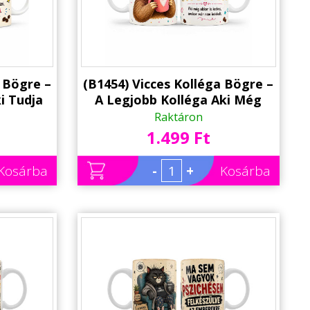
a Bögre –
(B1454) Vicces Kolléga Bögre –
i Tudja
A Legjobb Kolléga Aki Még
– Kávés
Akkor is Kedves – Ajándék
Raktáron
ajhárral
Kollégának Kávés Lajhárral
1.499 Ft
Kosárba
-
+
Kosárba