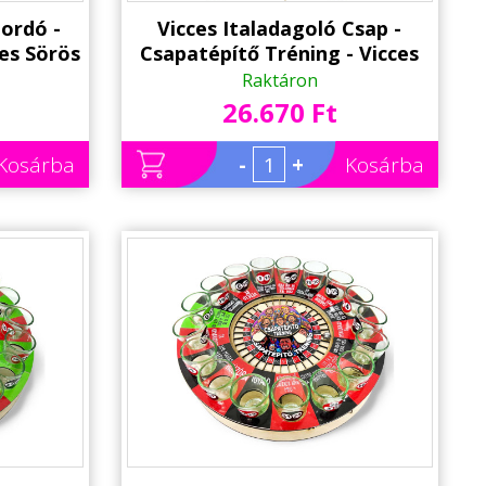
ordó -
Vicces Italadagoló Csap -
ces Sörös
Csapatépítő Tréning - Vicces
nak
Italos Ajándék Csapatépítő
Raktáron
Tréningre
26.670 Ft
Kosárba
-
+
Kosárba