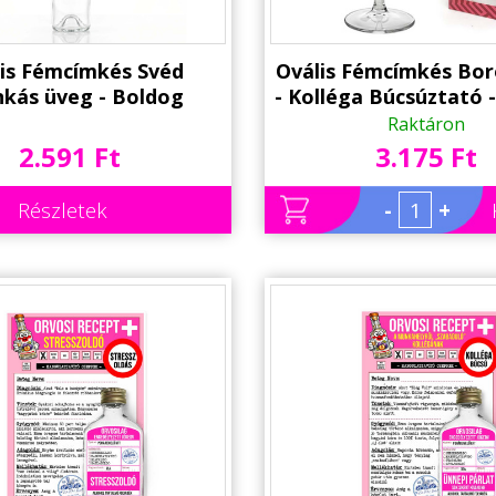
is Fémcímkés Svéd
Ovális Fémcímkés Bo
nkás üveg - Boldog
- Kolléga Búcsúztató -
tésnapot felirattal -
borospohár - Kol
Raktáron
 Számmal Rendelhető
búcsúztató Aján
2.591 Ft
3.175 Ft
letésnapi Ajándék
Részletek
-
+