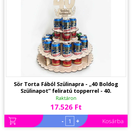
Sör Torta Fából Szülinapra - „40 Boldog
Szülinapot” feliratú topperrel - 40.
Születésnapi ajándék sörimádóknak
Raktáron
17.526 Ft
-
+
Kosárba