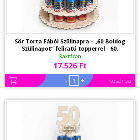
Sör Torta Fából Szülinapra - „60 Boldog
Szülinapot” feliratú topperrel - 60.
Születésnapi ajándék sörimádóknak
Raktáron
17.526 Ft
-
+
Kosárba