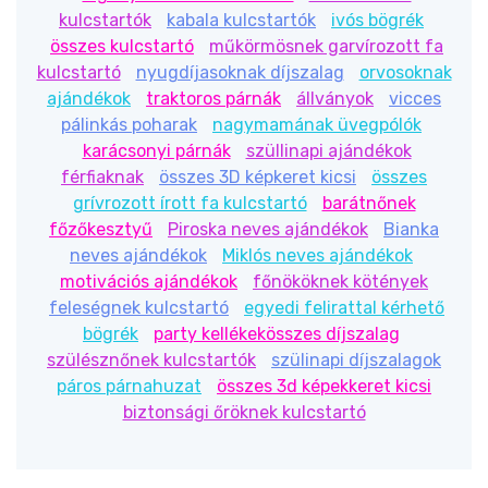
Anyag:
3mm lézervágott fa (stabil, többször
kulcstartók
kabala kulcstartók
ivós bögrék
használható)
összes kulcstartó
műkörmösnek garvírozott fa
Kialakítás:
2 szint + dísz topper (szám / “Boldog
kulcstartó
nyugdíjasoknak díjszalag
orvosoknak
Szülinapot” / egyéb felirat)
ajándékok
traktoros párnák
állványok
vicces
Összeszerelés:
összeszerelten érkezik, kivévé a
pálinkás poharak
nagymamának üvegpólók
felső "számos/feliratos" elemet utólag kell
karácsonyi párnák
szüllinapi ajándékok
rátenni, hogy a söröket be lehessen pakolni illetve
férfiaknak
összes 3D képkeret kicsi
összes
ki szedni.
grívrozott írott fa kulcstartó
barátnőnek
Kinek ajánljuk?
főzőkesztyű
Piroska neves ajándékok
Bianka
neves ajándékok
Miklós neves ajándékok
Születésnapi ajándék férfiaknak
– sörimádó
motivációs ajándékok
főnököknek kötények
barátnak, párodnak vagy apukának.
feleségnek kulcstartó
egyedi felirattal kérhető
Nyugdíjas búcsúztató
– egy emlékezetes,
bögrék
party kellékekösszes díjszalag
fotóképes meglepetés a nagy napra.
szülésznőnek kulcstartók
szülinapi díjszalagok
Kolléga búcsúztató / Főnöknek
–
páros párnahuzat
összes 3d képekkeret kicsi
csapatlogóval vagy
vicces felirattal
még
biztonsági őröknek kulcstartó
személyesebb.
Céges alkalmakra
– évzáró, csapatépítő, névnap