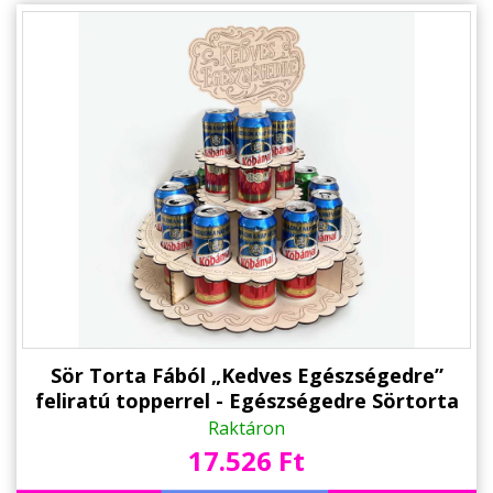
Alkalmakra
Ajándék Ötletek Férfiaknak
Ajándék Nőknek
Ajándék Gyerekeknek
Családtagoknak
Barátnak/Barátnőnek
Party kellékek
Névnapi ajándékok
Vicces ajándékok
Sör Torta Fából „Kedves Egészségedre”
feliratú topperrel - Egészségedre Sörtorta
Foglalkozás szerint
Raktáron
17.526 Ft
Sport/Hobbi szerint