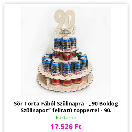
Sör Torta Fából Szülinapra - „90 Boldog
Szülinapot” feliratú topperrel - 90.
Születésnapi ajándék sörimádóknak
Raktáron
17.526 Ft