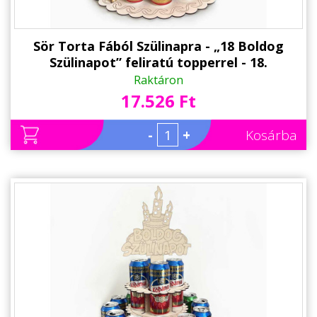
Sör Torta Fából Szülinapra - „18 Boldog
Szülinapot” feliratú topperrel - 18.
Születésnapi ajándék sörimádóknak
Raktáron
17.526 Ft
-
+
Kosárba