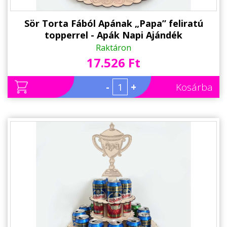
Sör Torta Fából Apának „Papa” feliratú
topperrel - Apák Napi Ajándék
Nagypapáknak
Raktáron
17.526 Ft
-
+
Kosárba