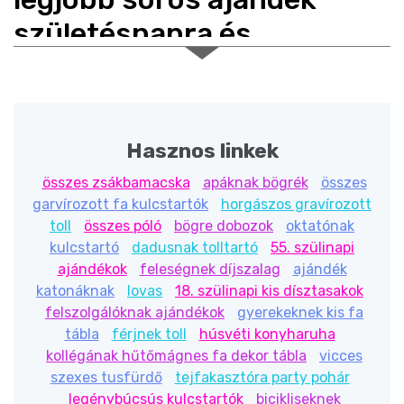
születésnapra és
búcsúztatóra
Dobd fel az ünneplést egy
lézervágott, fából
készült sör tortával
! Látványos, újra felhasználható
Hasznos linkek
ajándék, amelybe
16 db, 0,5 literes dobozos sör
fér.
Ideális
születésnapra
(18, 20, 30, 40, 50, 60, 70, 80,
összes zsákbamacska
apáknak bögrék
összes
90),
nyugdíjas búcsúztatóra
,
kolléga
garvírozott fa kulcstartók
horgászos gravírozott
búcsúztatójára
,
főnöknek
vagy bármely ünnepre
toll
összes póló
bögre dobozok
oktatónak
vicces feliratokkal
.
kulcstartó
dadusnak tolltartó
55. szülinapi
ajándékok
feleségnek díjszalag
ajándék
Főbb jellemzők
katonáknak
lovas
18. szülinapi kis dísztasakok
felszolgálóknak ajándékok
gyerekeknek kis fa
Befogadókapacitás:
16 × 0,5 l dobozos sör
tábla
férjnek toll
húsvéti konyharuha
Méretek:
54 cm magasság, 48 cm szélesség
kollégának hűtőmágnes fa dekor tábla
vicces
Kivágás átmérő:
7 cm (a standard 0,5 l
szexes tusfürdő
tejfakasztóra party pohár
dobozokhoz optimalizálva)
legénybúcsús kulcstartók
bicikliseknek