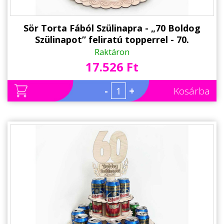
Sör Torta Fából Szülinapra - „70 Boldog
Szülinapot” feliratú topperrel - 70.
Születésnapi ajándék sörimádóknak
Raktáron
17.526 Ft
-
+
Kosárba