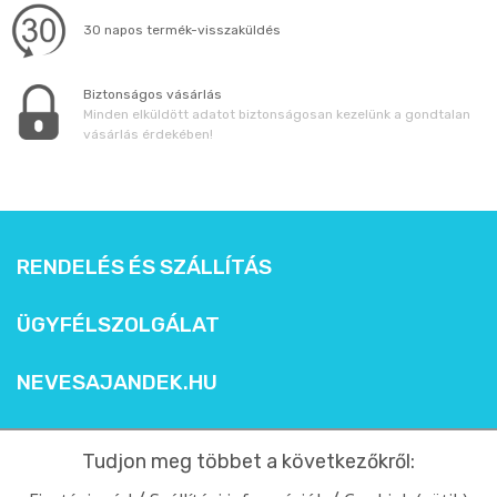
30 napos termék-visszaküldés
Biztonságos vásárlás
Minden elküldött adatot biztonságosan kezelünk a gondtalan
vásárlás érdekében!
RENDELÉS ÉS SZÁLLÍTÁS
ÜGYFÉLSZOLGÁLAT
NEVESAJANDEK.HU
Tudjon meg többet a következőkről: