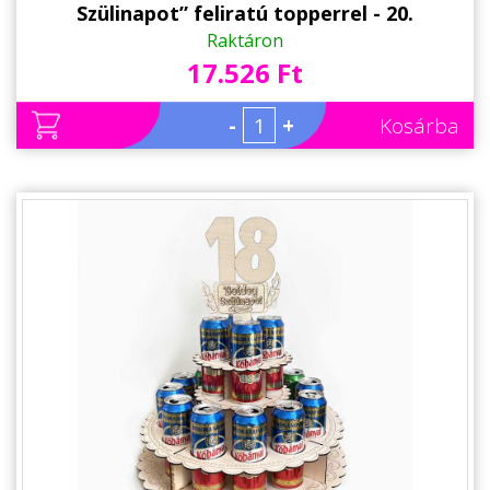
Szülinapot” feliratú topperrel - 20.
Születésnapi ajándék sörimádóknak
Raktáron
17.526 Ft
-
+
Kosárba