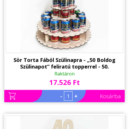
Sör Torta Fából Szülinapra - „50 Boldog
Szülinapot” feliratú topperrel - 50.
Születésnapi ajándék sörimádóknak
Raktáron
17.526 Ft
-
+
Kosárba