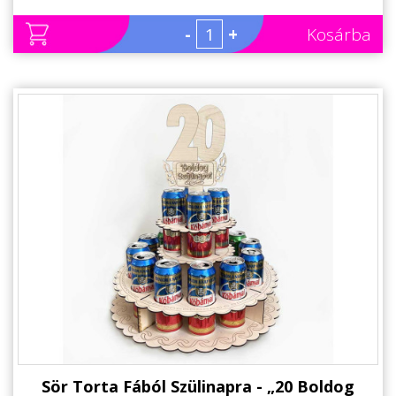
-
+
Kosárba
Sör Torta Fából Szülinapra - „20 Boldog