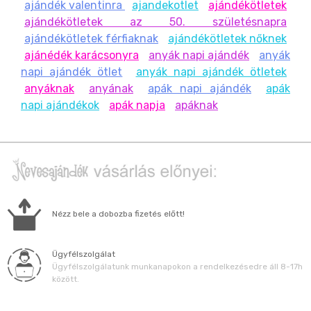
középpontja lesz.
ajándék valentinra
ajandekotlet
ajándékötletek
Környezetbarát & tartós:
fa anyaga miatt
ajándékötletek az 50. születésnapra
többször felhasználható.
ajándékötletek férfiaknak
ajándékötletek nőknek
Személyre szabható:
kor, alkalom, felirat – mind
ajánédék karácsonyra
anyák napi ajándék
anyák
rád szabva.
napi ajándék ötlet
anyák napi ajándék ötletek
Praktikus:
a sör nem marad a dobozban –
anyáknak
anyának
apák napi ajándék
apák
mindenki örül. 🙂
napi ajándékok
apák napja
apáknak
GYIK – Sör Torta
Milyen dobozok férnek bele?
Standard
0,5 literes dobozos sörök
számára készült.
A kivágások
7 cm átmérőjűek
, így a legtöbb hazai
márkával kompatibilis.
Nézz bele a dobozba fizetés előtt!
Mennyire stabil az állvány?
Ügyfélszolgálat
A lézervágott faelemek és a két szintes kialakítás
Ügyfélszolgálatunk munkanapokon a rendelkezésedre áll 8-17h
masszív, stabil tartást
ad. Sík, vízszintes felületen
között.
használd.