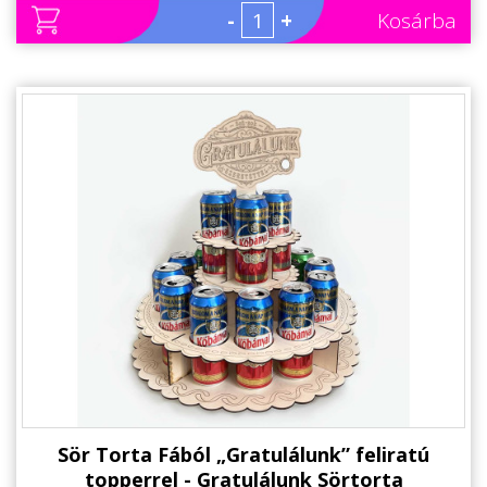
Állatos ajándéktárgyak
-
+
Kosárba
Sör Torta Fából „Gratulálunk” feliratú
topperrel - Gratulálunk Sörtorta