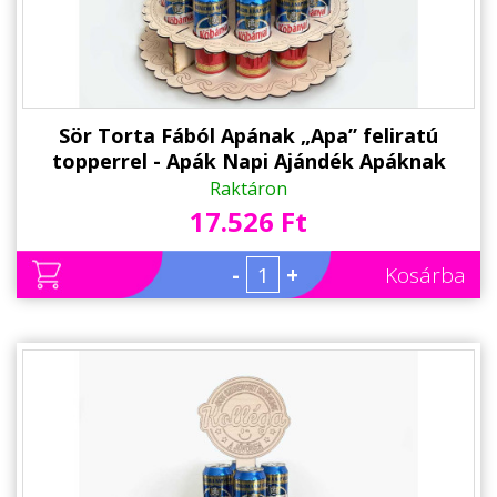
Sör Torta Fából Apának „Apa” feliratú
topperrel - Apák Napi Ajándék Apáknak
Raktáron
17.526 Ft
-
+
Kosárba