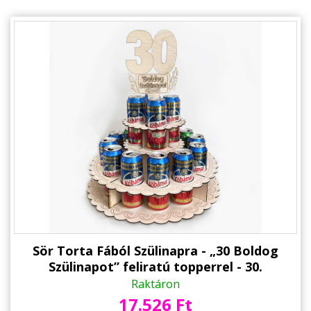
Sör Torta Fából Szülinapra - „30 Boldog
Szülinapot” feliratú topperrel - 30.
Születésnapi ajándék sörimádóknak
Raktáron
17.526 Ft