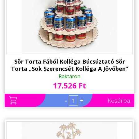
Sör Torta Fából Kolléga Búcsúztató Sör
Torta „Sok Szerencsét Kolléga A Jövőben”
feliratú topperrel - Ajándék Nyugdíjas
Raktáron
Búcsúztatóra
17.526 Ft
-
+
Kosárba