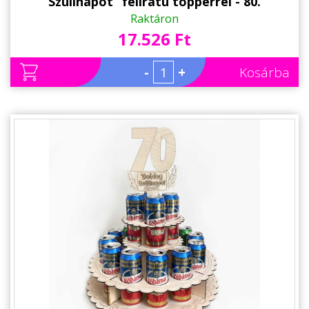
Szülinapot” feliratú topperrel - 80.
Születésnapi ajándék sörimádóknak
Raktáron
17.526 Ft
-
+
Kosárba