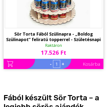
Sör Torta Fából Szülinapra - „Boldog
Szülinapot” feliratú topperrel - Születésnapi
ajándék sörimádóknak
Raktáron
17.526 Ft
-
+
Kosárba
Fából készült Sör Torta – a
legjobb sörös ajándék