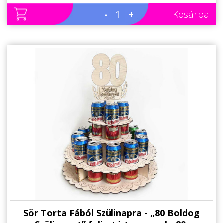
-
+
Kosárba
Sör Torta Fából Szülinapra - „80 Boldog