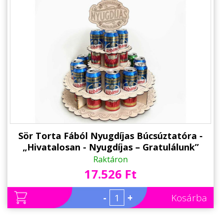
Sör Torta Fából Nyugdíjas Búcsúztatóra -
„Hivatalosan - Nyugdíjas – Gratulálunk”
feliratú topperrel - Ajándék Nyugdíjas
Raktáron
Búcsúztatóra
17.526 Ft
-
+
Kosárba