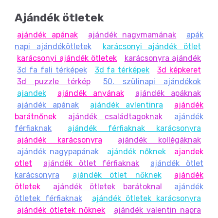
vagy teljesítményjutalom.
Ajándék ötletek
Elérhető változatok & topperek
ajándék apának
ajándék nagymamának
apák
Számos topperrel rendelhető:
18 • 20 • 30 • 40 • 50 • 60
napi ajándékötletek
karácsonyi ajándék ötlet
• 70 • 80 • 90
, illetve
„Boldog születésnapot”
,
karácsonyi ajándék ötletek
karácsonyra ajándék
„Nyugdíjas búcsúztató”
,
„Kolléga búcsúztató”
,
3d fa fali térképek
3d fa térképek
3d képkeret
„Főnöknek”
és egyéb
vicces feliratok
. Így a sör torta
3d puzzle térkép
50. szülinapi ajándékok
pontosan az alkalomhoz igazítható.
ajandek
ajándék anyának
ajándék apáknak
ajándék apának
ajándék avlentinra
ajándék
Használati tippek
barátnőnek
ajándék családtagoknak
ajándék
férfiaknak
ajándék férfiaknak karácsonyra
Töltsd meg a 7 cm-es kivágásokat
0,5 l-es
ajándék karácsonyra
ajándék kollégáknak
dobozos sörrel
(16 db).
ajándék nagypapának
ajándék nőknek
ajandek
Illeszd a választott topppert a felső nyílásba, és
otlet
ajándék ötlet férfiaknak
ajándék ötlet
kész is a
fotóképes, látványos sörös torta
.
karácsonyra
ajándék ötlet nőknek
ajándék
Miért jó választás a Sör Torta?
ötletek
ajándék ötletek barátoknal
ajándék
ötletek férfiaknak
ajándék ötletek karácsonyra
Instant „wow” faktor:
garantáltan a buli
ajándék ötletek nőknek
ajándék valentin napra