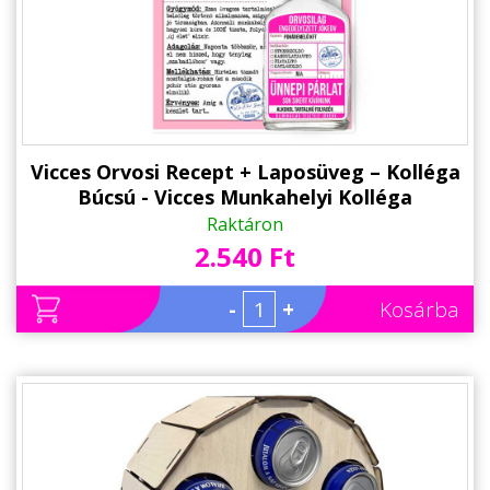
Vicces Orvosi Recept + Laposüveg – Kolléga
Búcsú - Vicces Munkahelyi Kolléga
Búcsúztató Ajándék
Raktáron
2.540 Ft
-
+
Kosárba