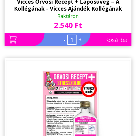
Vicces Orvosi Recept + Laposüveg – A
Kollégának - Vicces Ajándék Kollégának
Raktáron
2.540 Ft
-
+
Kosárba