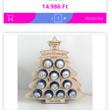
Sörtartó - Karácsonyi Ajándék
14.986 Ft
-
+
Kosárba