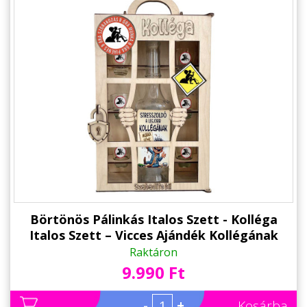
Börtönös Pálinkás Italos Szett - Kolléga
Italos Szett – Vicces Ajándék Kollégának
Pálinkás üveggel és Poharakkal Fa Börtön
Raktáron
Díszdobozban
9.990 Ft
-
+
Kosárba