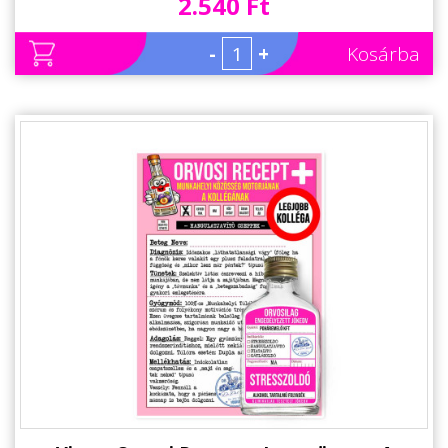
2.540 Ft
-
+
Kosárba