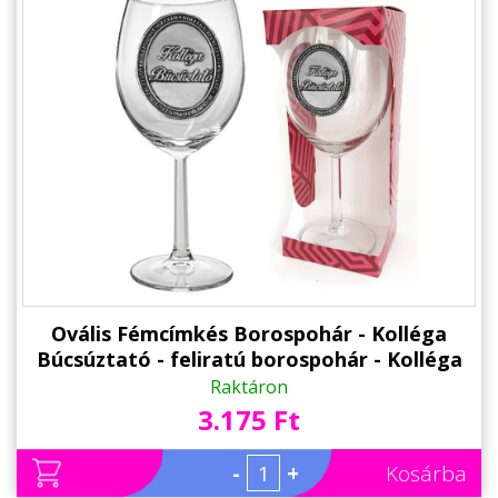
Ovális Fémcímkés Borospohár - Kolléga
Búcsúztató - feliratú borospohár - Kolléga
búcsúztató Ajándék
Raktáron
3.175 Ft
-
+
Kosárba