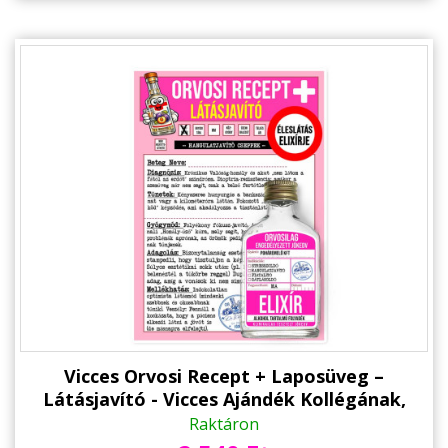
Vicces Orvosi Recept + Laposüveg –
Látásjavító - Vicces Ajándék Kollégának,
Havernak
Raktáron