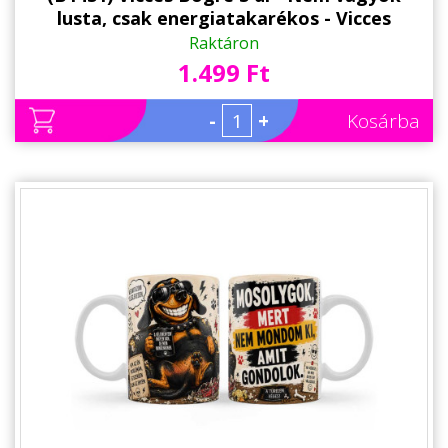
lusta, csak energiatakarékos - Vicces
Ajándék Kollégának, Barátnak
Raktáron
1.499 Ft
-
+
Kosárba