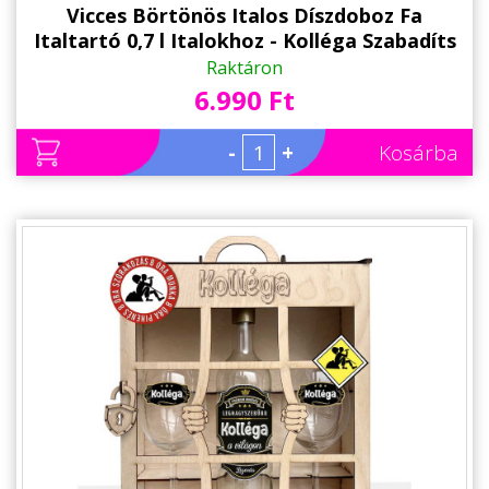
Vicces Börtönös Italos Díszdoboz Fa
Italtartó 0,7 l Italokhoz - Kolléga Szabadíts
ki! felirattal Gravírozva - Ajándék
Raktáron
Kollégának
6.990 Ft
-
+
Kosárba