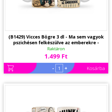
(B1429) Vicces Bögre 3 dl - Ma sem vagyok
pszichésen felkészülve az emberekre -
Vicces Ajándék Kollégának, Barátnőnek
Raktáron
1.499 Ft
-
+
Kosárba