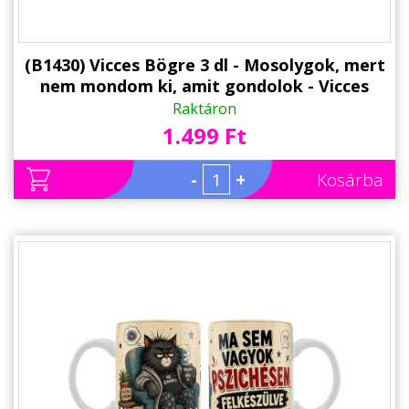
(B1430) Vicces Bögre 3 dl - Mosolygok, mert
nem mondom ki, amit gondolok - Vicces
Ajándék Kollégának, Barátnak
Raktáron
1.499 Ft
-
+
Kosárba