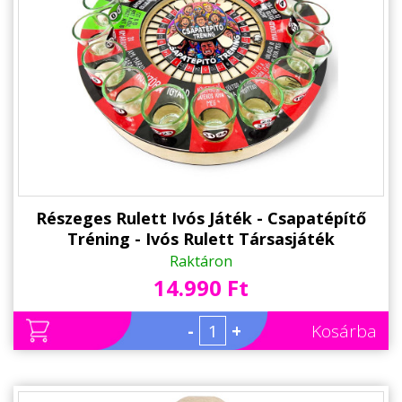
Részeges Rulett Ivós Játék - Csapatépítő
Tréning - Ivós Rulett Társasjáték
Csapatépítő Játék
Raktáron
14.990 Ft
-
+
Kosárba