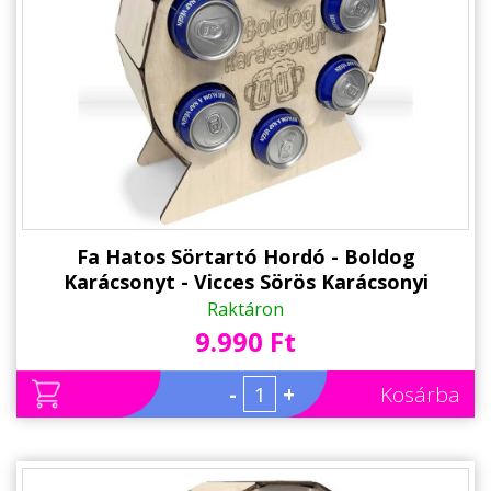
Fa Hatos Sörtartó Hordó - Boldog
Karácsonyt - Vicces Sörös Karácsonyi
Ajándék
Raktáron
9.990 Ft
-
+
Kosárba