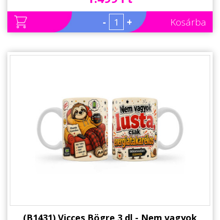
-
+
Kosárba
(B1431) Vicces Bögre 3 dl - Nem vagyok