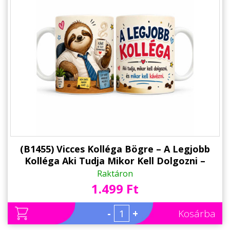
(B1455) Vicces Kolléga Bögre – A Legjobb
Kolléga Aki Tudja Mikor Kell Dolgozni –
Kávés Ajándék Kollégának Lajhárral
Raktáron
1.499 Ft
-
+
Kosárba