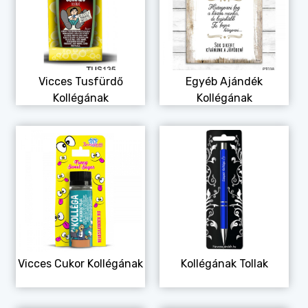
Alkalmakra
Ajándék Ötletek Férfiaknak
Ajándék Nőknek
Vicces Tusfürdő
Egyéb Ajándék
Ajándék Gyerekeknek
Kollégának
Kollégának
Családtagoknak
Barátnak/Barátnőnek
Party kellékek
Névnapi ajándékok
Vicces ajándékok
Foglalkozás szerint
Vicces Cukor Kollégának
Kollégának Tollak
Sport/Hobbi szerint