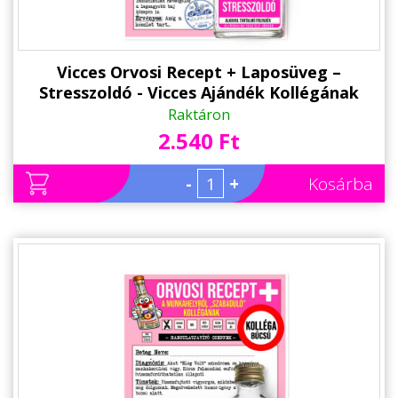
Vicces Orvosi Recept + Laposüveg –
Stresszoldó - Vicces Ajándék Kollégának
Raktáron
2.540 Ft
-
+
Kosárba