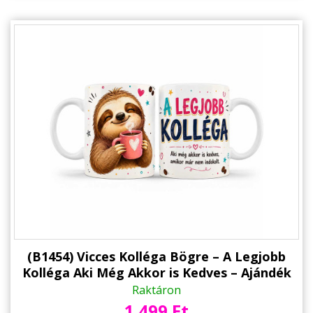
(B1454) Vicces Kolléga Bögre – A Legjobb
Kolléga Aki Még Akkor is Kedves – Ajándék
Kollégának Kávés Lajhárral
Raktáron
1.499 Ft