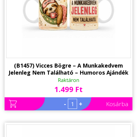
(B1457) Vicces Bögre – A Munkakedvem
Jelenleg Nem Található – Humoros Ajándék
Kollégának
Raktáron
1.499 Ft
-
+
Kosárba