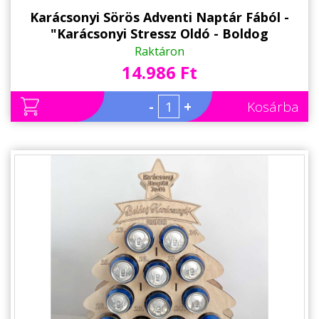
Karácsonyi Sörös Adventi Naptár Fából -
"Karácsonyi Stressz Oldó - Boldog
Karácsonyt" felirattal - 12 Dobozos
Raktáron
Sörtartó - Karácsonyi Ajándék
14.986 Ft
-
+
Kosárba