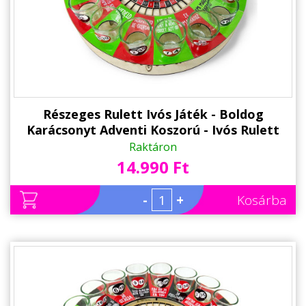
Részeges Rulett Ivós Játék - Boldog
Karácsonyt Adventi Koszorú - Ivós Rulett
Társasjáték Karácsonyra
Raktáron
14.990 Ft
-
+
Kosárba