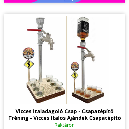
Vicces Italadagoló Csap - Csapatépítő
Tréning - Vicces Italos Ajándék Csapatépítő
Tréningre
Raktáron