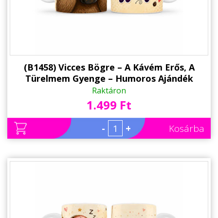
(B1458) Vicces Bögre – A Kávém Erős, A
Türelmem Gyenge – Humoros Ajándék
Kávérajongóknak
Raktáron
1.499 Ft
-
+
Kosárba