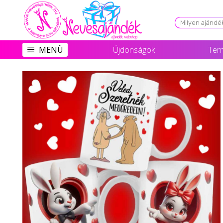
Viszonteladóknak
MENÜ
Újdonságok
Ter
Újdonságok
Grill Party Kellékek ❤️
Egyedi Ajándékok Rendelés
Összes Ajándék Kategória ⭐
Vicces Pólók
Szerelmes Ajándékok ❤
Budapest Ajándéktárgyak
Szülinapi ajándékok