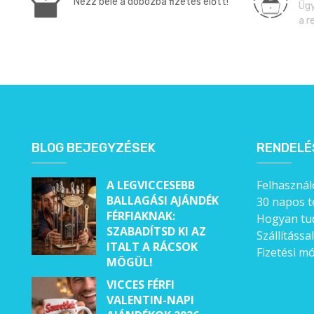
Nézz bele a dobozba fizetés előtt!
Ügy
Állatos ajándéktárgyak
a r
BLOG BEJEGYZÉSEK
RENDELÉ
A LEGVICCESEBB
Felhasználó
BALLAGÁSI AJÁNDÉK
30 napos t
FÉRFIAKNAK:
Hogyan tud
SZABADÍTSD KI AZ
Szállítássa
ITALT A RÁCSOK
Fizetési m
MÖGÜL!
VICCES FÉRFI
VALENTIN-NAPI