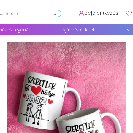
Bejelentkezés
mék Kategóriák
Ajándék Ötletek
Vi