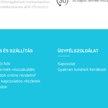
30 napos termék-viss
félszolgálatunk munkanapokon
endelkezésedre áll 8-17h között.
S ÉS SZÁLLÍTÁS
ÜGYFÉLSZOLGÁLAT
i fiók
Kapcsolat
ermék-visszaküldés
Gyakran Ismételt Kérdések
ok online rendelni?
l kapcsolatos részletek
ódok