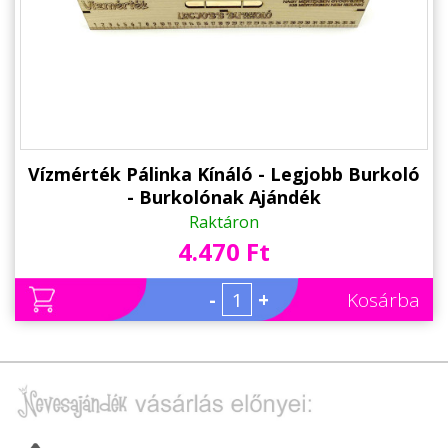
Alkalmakra
Ajándék Ötletek Férfiaknak
Ajándék Nőknek
Ajándék Gyerekeknek
Családtagoknak
Vízmérték Pálinka Kínáló - Legjobb Burkoló
- Burkolónak Ajándék
Barátnak/Barátnőnek
Raktáron
4.470 Ft
Party kellékek
Névnapi ajándékok
-
+
Kosárba
Vicces ajándékok
Foglalkozás szerint
Sport/Hobbi szerint