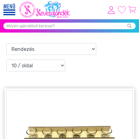
Viszonteladóknak
Újdonságok
Grill Party Kellékek ❤️
Egyedi Ajándékok Rendelés
Összes Ajándék Kategória ⭐
Vicces Pólók
Szerelmes Ajándékok ❤
Budapest Ajándéktárgyak
Szülinapi ajándékok