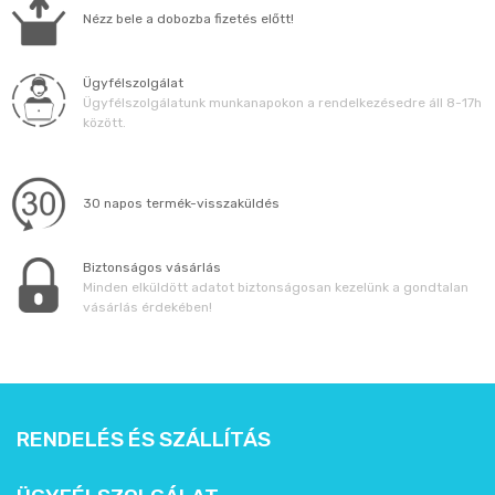
Állatos ajándéktárgyak
Nézz bele a dobozba fizetés előtt!
Ügyfélszolgálat
Ügyfélszolgálatunk munkanapokon a rendelkezésedre áll 8-17h
között.
30 napos termék-visszaküldés
Biztonságos vásárlás
Minden elküldött adatot biztonságosan kezelünk a gondtalan
vásárlás érdekében!
RENDELÉS ÉS SZÁLLÍTÁS