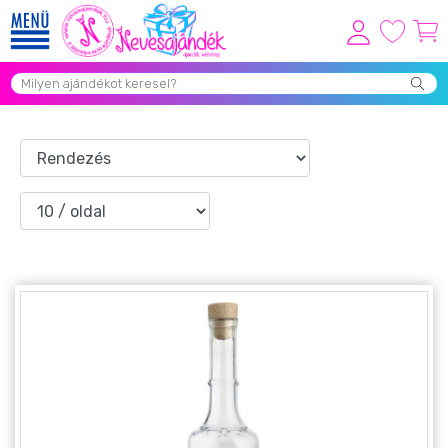
Viszonteladóknak
Újdonságok
Grill Party Kellékek ❤️
Egyedi Ajándékok Rendelés
Összes Ajándék Kategória ⭐
Vicces Pólók
Szerelmes Ajándékok ❤
Budapest Ajándéktárgyak
Szülinapi ajándékok