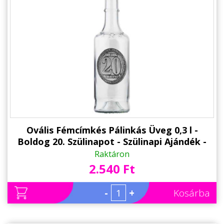
Ovális Fémcímkés Pálinkás Üveg 0,3 l -
Boldog 20. Szülinapot - Szülinapi Ajándék -
Ajándék 20. Születésnapra
Raktáron
2.540 Ft
-
+
Kosárba