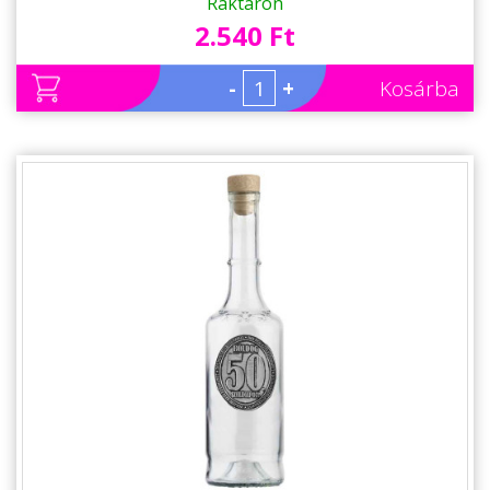
Ajándék 60. Születésnapra
Raktáron
2.540 Ft
-
+
Kosárba