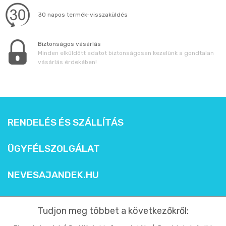
30 napos termék-visszaküldés
Biztonságos vásárlás
Minden elküldött adatot biztonságosan kezelünk a gondtalan
vásárlás érdekében!
RENDELÉS ÉS SZÁLLÍTÁS
ÜGYFÉLSZOLGÁLAT
NEVESAJANDEK.HU
Tudjon meg többet a következőkről: