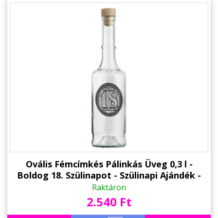
Ovális Fémcímkés Pálinkás Üveg 0,3 l -
Boldog 18. Szülinapot - Szülinapi Ajándék -
Ajándék 18. Születésnapra
Raktáron
2.540 Ft