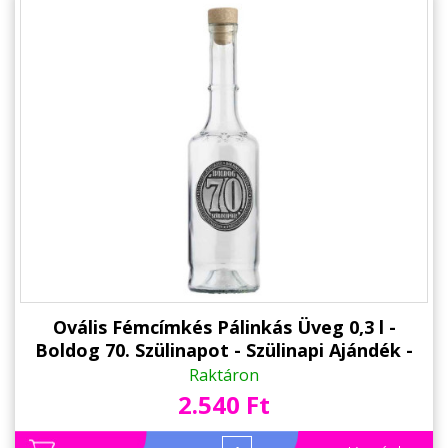
Ovális Fémcímkés Pálinkás Üveg 0,3 l -
Boldog 70. Szülinapot - Szülinapi Ajándék -
Ajándék 70. Születésnapra
Raktáron
2.540 Ft