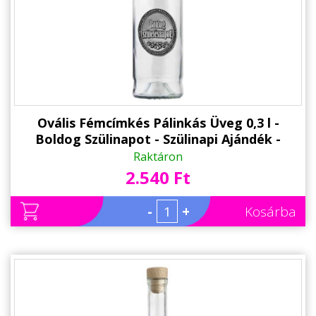
Alkalmakra
Ajándék Ötletek Férfiaknak
Ajándék Nőknek
Ajándék Gyerekeknek
Családtagoknak
Ovális Fémcímkés Pálinkás Üveg 0,3 l -
Boldog Szülinapot - Szülinapi Ajándék -
Barátnak/Barátnőnek
Ajándék Születésnapra
Raktáron
2.540 Ft
Party kellékek
Névnapi ajándékok
-
+
Kosárba
Vicces ajándékok
Foglalkozás szerint
Sport/Hobbi szerint