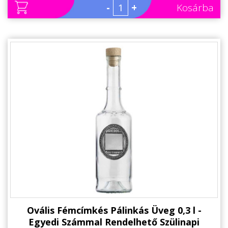
-
+
Kosárba
Ovális Fémcímkés Pálinkás Üveg 0,3 l -
Egyedi Számmal Rendelhető Szülinapi