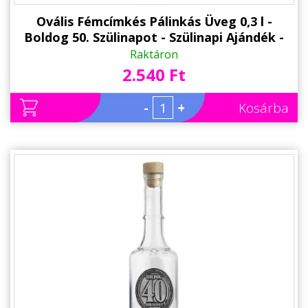
Ovális Fémcímkés Pálinkás Üveg 0,3 l -
Boldog 50. Szülinapot - Szülinapi Ajándék -
Ajándék 50. Születésnapra
Raktáron
2.540 Ft
-
+
Kosárba