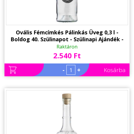
Ovális Fémcímkés Pálinkás Üveg 0,3 l -
Boldog 40. Szülinapot - Szülinapi Ajándék -
Ajándék 40. Születésnapra
Raktáron
2.540 Ft
-
+
Kosárba