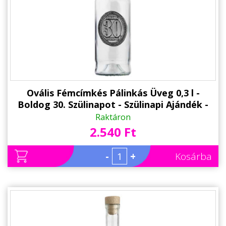
Ovális Fémcímkés Pálinkás Üveg 0,3 l -
Boldog 30. Szülinapot - Szülinapi Ajándék -
Ajándék 30. Születésnapra
Raktáron
2.540 Ft
-
+
Kosárba