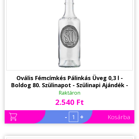
Állatos ajándéktárgyak
Ovális Fémcímkés Pálinkás Üveg 0,3 l -
Boldog 80. Szülinapot - Szülinapi Ajándék -
Ajándék 80. Születésnapra
Raktáron
2.540 Ft
-
+
Kosárba