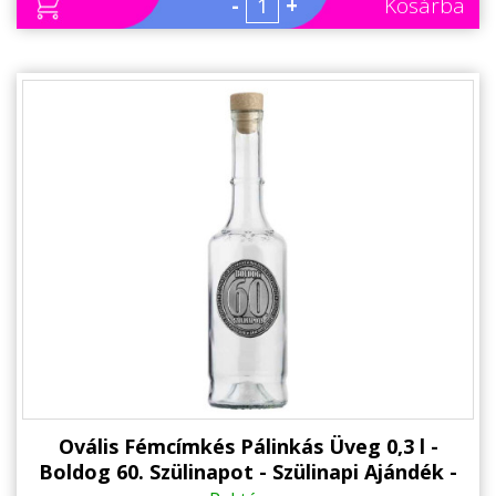
-
+
Kosárba
Ovális Fémcímkés Pálinkás Üveg 0,3 l -
Boldog 60. Szülinapot - Szülinapi Ajándék -