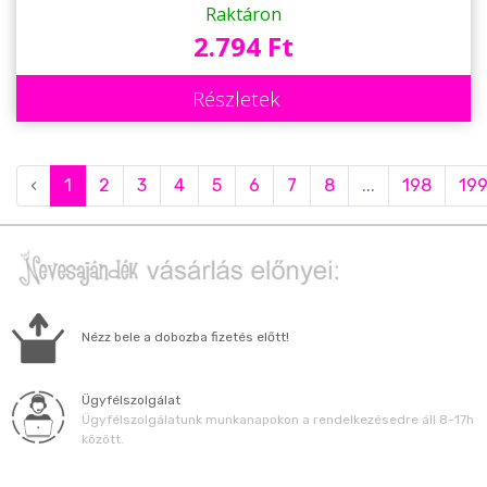
Ajándék
Raktáron
2.794 Ft
Részletek
‹
1
2
3
4
5
6
7
8
...
198
19
Nézz bele a dobozba fizetés előtt!
Ügyfélszolgálat
Ügyfélszolgálatunk munkanapokon a rendelkezésedre áll 8-17h
között.