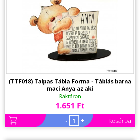
(TTF018) Talpas Tábla Forma - Táblás barna
maci Anya az aki
Raktáron
1.651 Ft
-
+
Kosárba