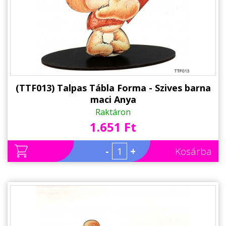
Alkalmakra
Ajándék Ötletek Férfiaknak
Ajándék Nőknek
Ajándék Gyerekeknek
Családtagoknak
(TTF013) Talpas Tábla Forma - Szives barna
maci Anya
Barátnak/Barátnőnek
Raktáron
1.651 Ft
Party kellékek
Névnapi ajándékok
-
+
Kosárba
Vicces ajándékok
Foglalkozás szerint
Sport/Hobbi szerint