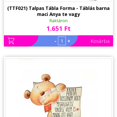
(TTF021) Talpas Tábla Forma - Táblás barna
maci Anya te vagy
Raktáron
1.651 Ft
-
+
Kosárba