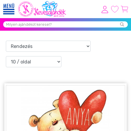
Viszonteladóknak
Újdonságok
Grill Party Kellékek ❤️
Egyedi Ajándékok Rendelés
Összes Ajándék Kategória ⭐
Vicces Pólók
Szerelmes Ajándékok ❤
Budapest Ajándéktárgyak
Szülinapi ajándékok