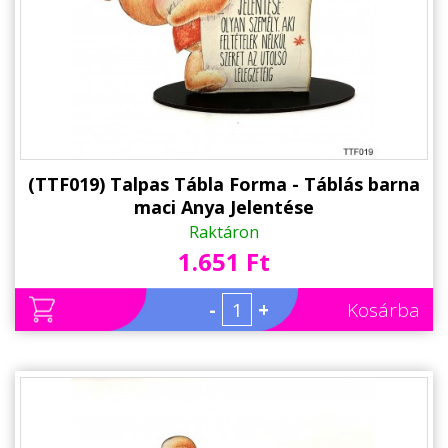
(TTF019) Talpas Tábla Forma - Táblás barna
maci Anya Jelentése
Raktáron
1.651 Ft
-
+
Kosárba