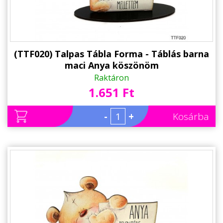
(TTF020) Talpas Tábla Forma - Táblás barna
maci Anya köszönöm
Raktáron
1.651 Ft
-
+
Kosárba