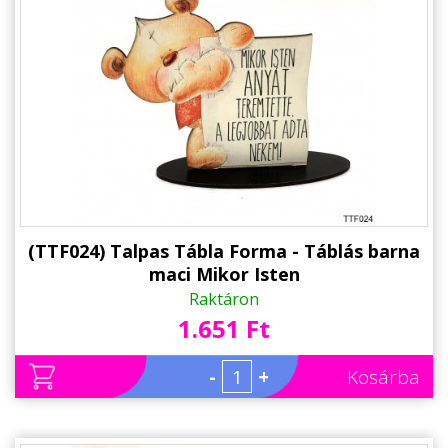
Állatos ajándéktárgyak
(TTF024) Talpas Tábla Forma - Táblás barna
maci Mikor Isten
Raktáron
1.651 Ft
-
+
Kosárba