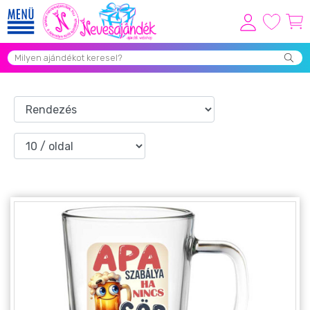
Viszonteladóknak
Újdonságok
Grill Party Kellékek ❤️
Egyedi Ajándékok Rendelés
Összes Ajándék Kategória ⭐
Vicces Pólók
Szerelmes Ajándékok ❤
Budapest Ajándéktárgyak
Szülinapi ajándékok