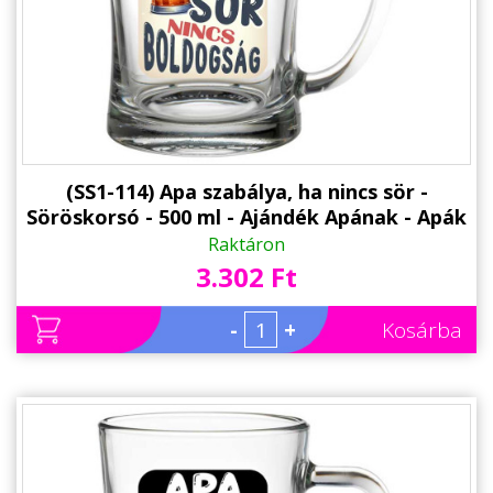
Alkalmakra
Ajándék Ötletek Férfiaknak
Ajándék Nőknek
Ajándék Gyerekeknek
Családtagoknak
(SS1-114) Apa szabálya, ha nincs sör -
Söröskorsó - 500 ml - Ajándék Apának - Apák
Barátnak/Barátnőnek
Napi Ajándék
Raktáron
3.302 Ft
Party kellékek
Névnapi ajándékok
-
+
Kosárba
Vicces ajándékok
Foglalkozás szerint
Sport/Hobbi szerint