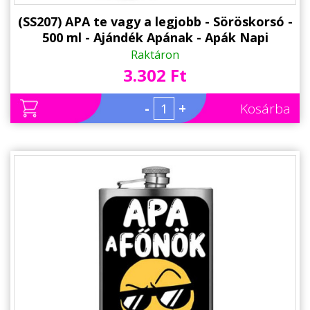
(SS207) APA te vagy a legjobb - Söröskorsó -
500 ml - Ajándék Apának - Apák Napi
Ajándék
Raktáron
3.302 Ft
-
+
Kosárba