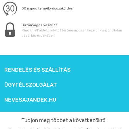
30 napos termék-visszaküldés
Biztonságos vásárlás
Minden elküldött adatot biztonságosan kezelünk a gondtalan
vásárlás érdekében!
RENDELÉS ÉS SZÁLLÍTÁS
ÜGYFÉLSZOLGÁLAT
NEVESAJANDEK.HU
Tudjon meg többet a következőkről: