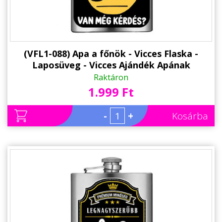
(VFL1-088) Apa a főnök - Vicces Flaska -
Laposüveg - Vicces Ajándék Apának
Raktáron
1.999 Ft
-
+
Kosárba