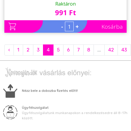
Ajándék Apának
Raktáron
991 Ft
-
+
Kosárba
‹
1
2
3
4
5
6
7
8
...
42
43
Nézz bele a dobozba fizetés előtt!
Ügyfélszolgálat
Ügyfélszolgálatunk munkanapokon a rendelkezésedre áll 8-17h
között.