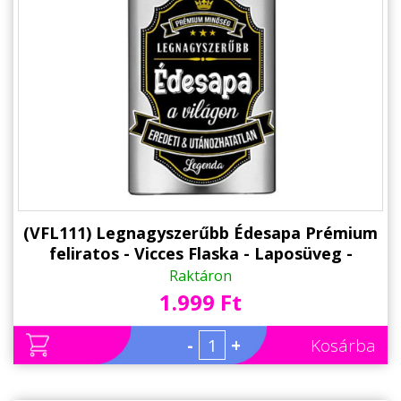
(VFL111) Legnagyszerűbb Édesapa Prémium
feliratos - Vicces Flaska - Laposüveg -
Ajándék Apának
Raktáron
1.999 Ft
-
+
Kosárba