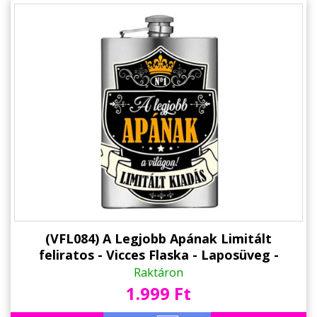
(VFL084) A Legjobb Apának Limitált
feliratos - Vicces Flaska - Laposüveg -
Ajándék Apának
Raktáron
1.999 Ft