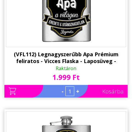
(VFL112) Legnagyszerűbb Apa Prémium
feliratos - Vicces Flaska - Laposüveg -
Ajándék Apának
Raktáron
1.999 Ft
-
+
Kosárba