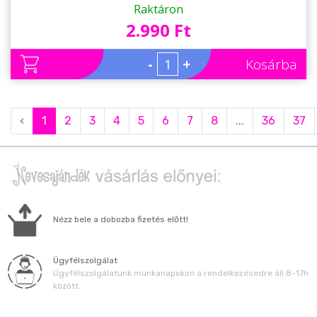
Vicces Ajándék Apának - Apák Napi Ajándék
Raktáron
2.990 Ft
-
+
Kosárba
‹
1
2
3
4
5
6
7
8
...
36
37
Nézz bele a dobozba fizetés előtt!
Ügyfélszolgálat
Ügyfélszolgálatunk munkanapokon a rendelkezésedre áll 8-17h
között.