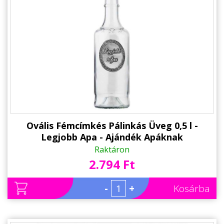
Állatos ajándéktárgyak
Ovális Fémcímkés Pálinkás Üveg 0,5 l -
Legjobb Apa - Ajándék Apáknak
Raktáron
2.794 Ft
-
+
Kosárba