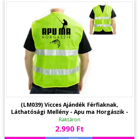
(LM039) Vicces Ajándék Férfiaknak,
Láthatósági Mellény - Apu ma Horgászik -
Vicces Ajándék Apának - Apák Napi Ajándék
Raktáron
2.990 Ft