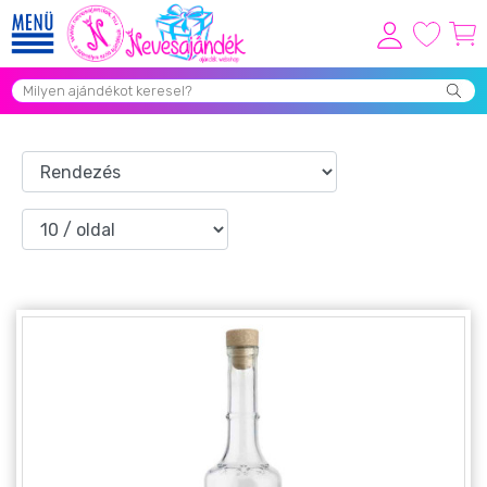
Viszonteladóknak
Újdonságok
Grill Party Kellékek ❤️
Egyedi Ajándékok Rendelés
Összes Ajándék Kategória ⭐
Vicces Pólók
Szerelmes Ajándékok ❤
Budapest Ajándéktárgyak
Szülinapi ajándékok