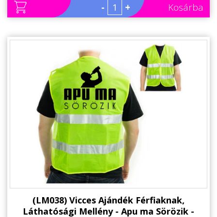
-
+
Kosárba
(LM038) Vicces Ajándék Férfiaknak,
Láthatósági Mellény - Apu ma Sörözik -