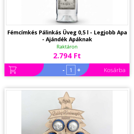
Fémcímkés Pálinkás Üveg 0,5 l - Legjobb Apa
- Ajándék Apáknak
Raktáron
2.794 Ft
-
+
Kosárba