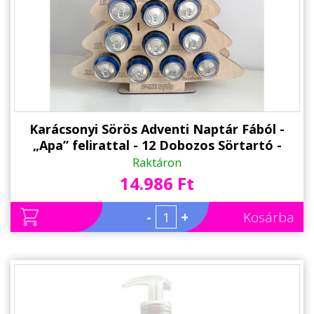
Karácsonyi Sörös Adventi Naptár Fából -
„Apa” felirattal - 12 Dobozos Sörtartó -
Karácsonyi Ajándék Apának
Raktáron
14.986 Ft
-
+
Kosárba