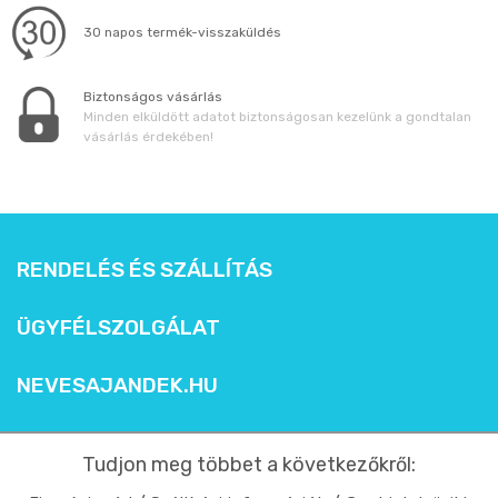
30 napos termék-visszaküldés
Biztonságos vásárlás
Minden elküldött adatot biztonságosan kezelünk a gondtalan
vásárlás érdekében!
RENDELÉS ÉS SZÁLLÍTÁS
ÜGYFÉLSZOLGÁLAT
NEVESAJANDEK.HU
Tudjon meg többet a következőkről: