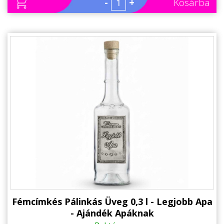
-
+
Kosárba
Fémcímkés Pálinkás Üveg 0,3 l - Legjobb Apa
- Ajándék Apáknak