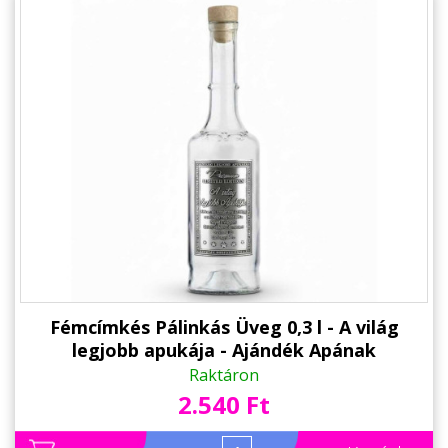
Fémcímkés Pálinkás Üveg 0,3 l - A világ
legjobb apukája - Ajándék Apának
Raktáron
2.540 Ft