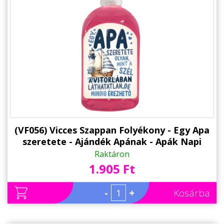
(VF056) Vicces Szappan Folyékony - Egy Apa
szeretete - Ajándék Apának - Apák Napi
Napi
Raktáron
1.905 Ft
-
+
Kosárba