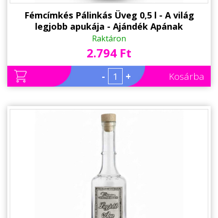
Fémcímkés Pálinkás Üveg 0,5 l - A világ
legjobb apukája - Ajándék Apának
Raktáron
2.794 Ft
-
+
Kosárba