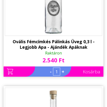
Alkalmakra
Ajándék Ötletek Férfiaknak
Ajándék Nőknek
Ajándék Gyerekeknek
Családtagoknak
Ovális Fémcímkés Pálinkás Üveg 0,3 l -
Legjobb Apa - Ajándék Apáknak
Barátnak/Barátnőnek
Raktáron
2.540 Ft
Party kellékek
Névnapi ajándékok
-
+
Kosárba
Vicces ajándékok
Foglalkozás szerint
Sport/Hobbi szerint