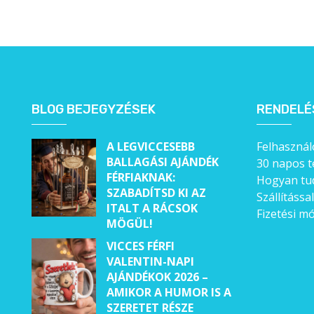
Alkalmakra
Ajándék Ötletek Férfiaknak
Ajándék Nőknek
Ajándék Gyerekeknek
BLOG BEJEGYZÉSEK
RENDELÉ
Családtagoknak
A LEGVICCESEBB
Felhasználó
Barátnak/Barátnőnek
BALLAGÁSI AJÁNDÉK
30 napos t
FÉRFIAKNAK:
Party kellékek
Hogyan tud
SZABADÍTSD KI AZ
Szállítássa
ITALT A RÁCSOK
Névnapi ajándékok
Fizetési m
MÖGÜL!
Vicces ajándékok
VICCES FÉRFI
VALENTIN-NAPI
Foglalkozás szerint
AJÁNDÉKOK 2026 –
AMIKOR A HUMOR IS A
Sport/Hobbi szerint
SZERETET RÉSZE