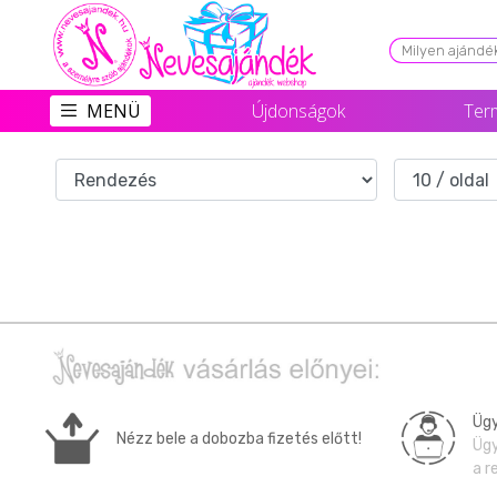
Viszonteladóknak
MENÜ
Újdonságok
Ter
Újdonságok
Grill Party Kellékek ❤️
Egyedi Ajándékok Rendelés
Összes Ajándék Kategória ⭐
Vicces Pólók
Szerelmes Ajándékok ❤
Budapest Ajándéktárgyak
Ügy
Nézz bele a dobozba fizetés előtt!
Ügy
Szülinapi ajándékok
a r