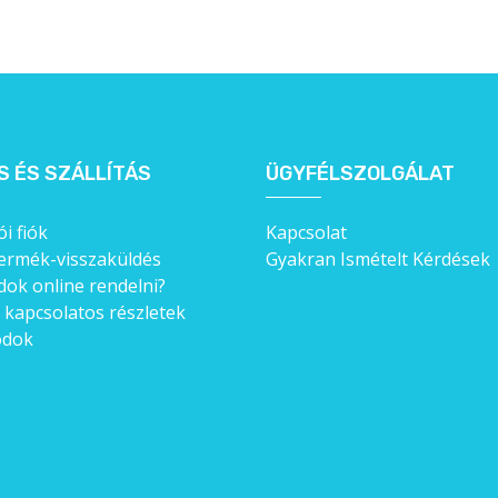
S ÉS SZÁLLÍTÁS
ÜGYFÉLSZOLGÁLAT
i fiók
Kapcsolat
ermék-visszaküldés
Gyakran Ismételt Kérdések
ok online rendelni?
l kapcsolatos részletek
ódok