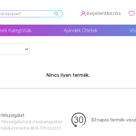
Bejelentkezés
mék Kategóriák
Ajándék Ötletek
Vi
Nincs ilyen termék.
félszolgálat
30 napos termék-viss
félszolgálatunk munkanapokon
endelkezésedre áll 8-17h között.