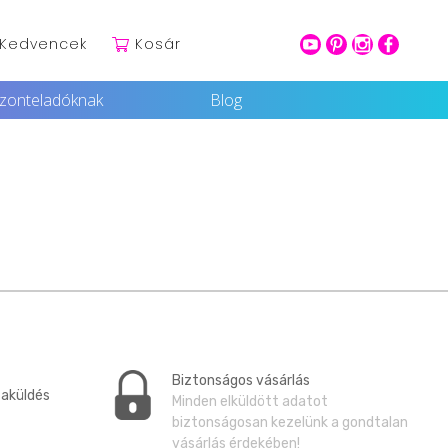
Kedvencek
Kosár
youtube
pinterest
intagram
facebook
szonteladóknak
Blog
Biztonságos vásárlás
zaküldés
Minden elküldött adatot
biztonságosan kezelünk a gondtalan
vásárlás érdekében!