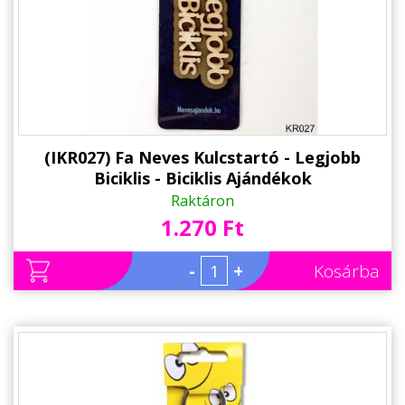
Alkalmakra
Ajándék Ötletek Férfiaknak
Ajándék Nőknek
Ajándék Gyerekeknek
Családtagoknak
(IKR027) Fa Neves Kulcstartó - Legjobb
Biciklis - Biciklis Ajándékok
Barátnak/Barátnőnek
Raktáron
1.270 Ft
Party kellékek
Névnapi ajándékok
-
+
Kosárba
Vicces ajándékok
Foglalkozás szerint
Sport/Hobbi szerint