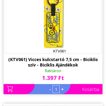
Állatos ajándéktárgyak
(KTV061) Vicces kulcstartó 7,5 cm - Biciklis
szív - Biciklis Ajándékok
Raktáron
1.397 Ft
-
+
Kosárba