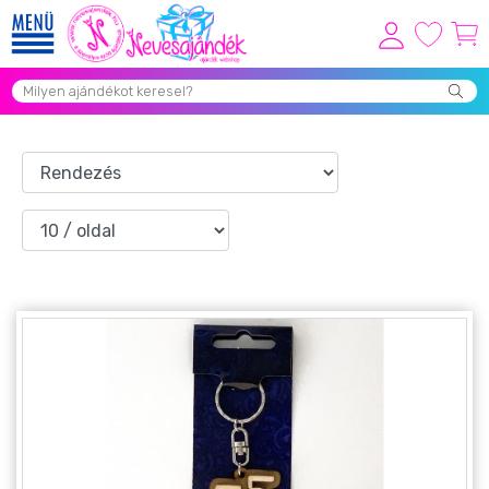
Viszonteladóknak
Újdonságok
Grill Party Kellékek ❤️
Egyedi Ajándékok Rendelés
Összes Ajándék Kategória ⭐
Vicces Pólók
Szerelmes Ajándékok ❤
Budapest Ajándéktárgyak
Szülinapi ajándékok