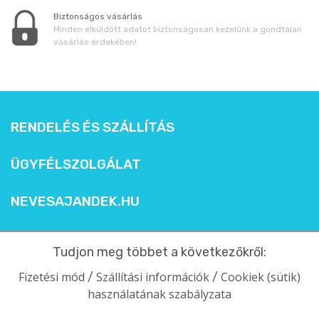
Biztonságos vásárlás
Minden elküldött adatot biztonságosan kezelünk a gondtalan
vásárlás érdekében!
RENDELÉS ÉS SZÁLLÍTÁS
ÜGYFÉLSZOLGÁLAT
NEVESAJANDEK.HU
Tudjon meg többet a következőkről:
Fizetési mód
Szállítási információk
Cookiek (sütik)
/
/
használatának szabályzata