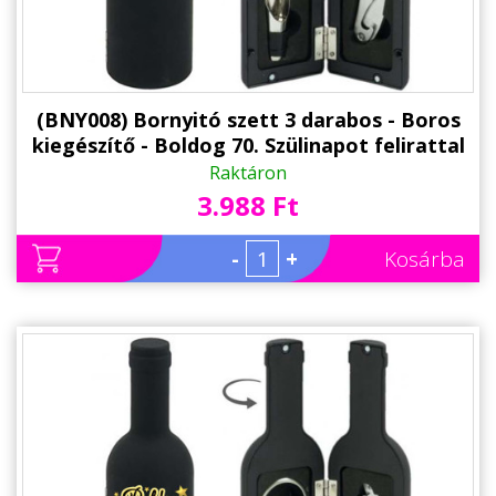
(BNY008) Bornyitó szett 3 darabos - Boros
kiegészítő - Boldog 70. Szülinapot felirattal
- Ajándék 70. Szülinapra
Raktáron
3.988 Ft
-
+
Kosárba