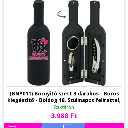
(BNY011) Bornyitó szett 3 darabos - Boros
kiegészítő - Boldog 18. Szülinapot felirattal,
masnis - Ajándék 18. Szülinapra
Raktáron
3.988 Ft