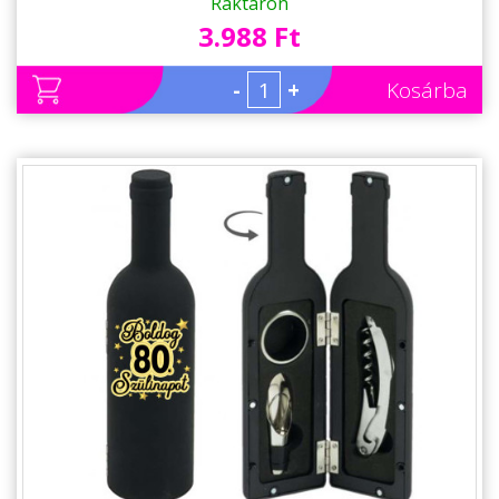
fekete felirattal - Szülinapi Ajándék
Raktáron
3.988 Ft
-
+
Kosárba