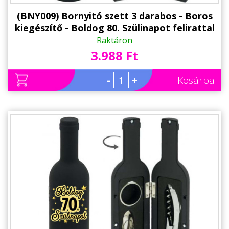
(BNY009) Bornyitó szett 3 darabos - Boros
kiegészítő - Boldog 80. Szülinapot felirattal
- Ajándék 80. Szülinapra
Raktáron
3.988 Ft
-
+
Kosárba