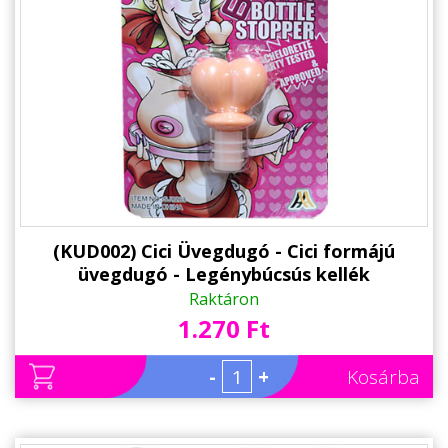
Állatos ajándéktárgyak
(KUD002) Cici Üvegdugó - Cici formájú
üvegdugó - Legénybúcsús kellék
Raktáron
1.270 Ft
-
+
Kosárba