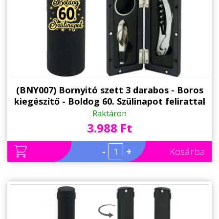
(BNY007) Bornyitó szett 3 darabos - Boros
kiegészítő - Boldog 60. Szülinapot felirattal
- Ajándék 60. Szülinapra
Raktáron
3.988 Ft
-
+
Kosárba