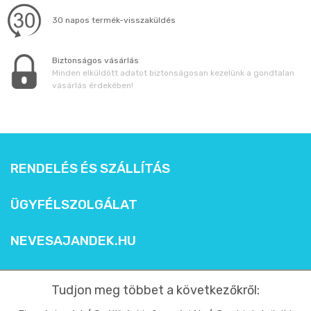
30 napos termék-visszaküldés
Biztonságos vásárlás
Minden elküldött adatot biztonságosan kezelünk a gondtalan
vásárlás érdekében!
RENDELÉS ÉS SZÁLLÍTÁS
ÜGYFÉLSZOLGÁLAT
NEVESAJANDEK.HU
Tudjon meg többet a következőkről: