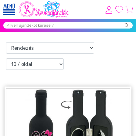
Viszonteladóknak
Újdonságok
Grill Party Kellékek ❤️
Egyedi Ajándékok Rendelés
Összes Ajándék Kategória ⭐
Vicces Pólók
Szerelmes Ajándékok ❤
Budapest Ajándéktárgyak
Szülinapi ajándékok