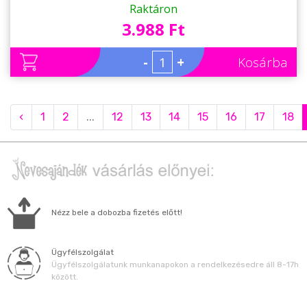
- Ajándék 30. Szülinapra
Raktáron
3.988 Ft
-
+
Kosárba
‹
1
2
...
12
13
14
15
16
17
18
Nézz bele a dobozba fizetés előtt!
Ügyfélszolgálat
Ügyfélszolgálatunk munkanapokon a rendelkezésedre áll 8-17h
között.