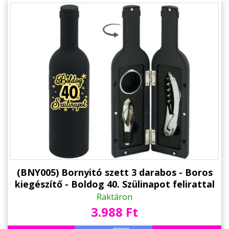
(BNY005) Bornyitó szett 3 darabos - Boros
kiegészítő - Boldog 40. Szülinapot felirattal
- Ajándék 40. Szülinapra
Raktáron
3.988 Ft