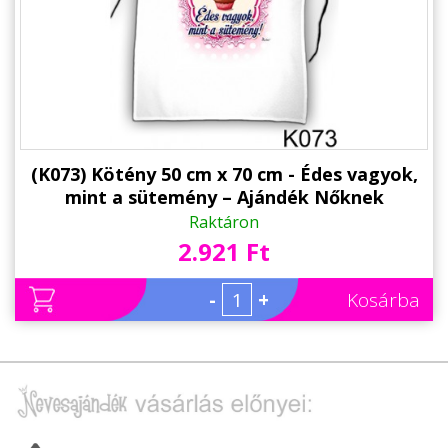
Alkalmakra
Ajándék Ötletek Férfiaknak
Ajándék Nőknek
Ajándék Gyerekeknek
Családtagoknak
(K073) Kötény 50 cm x 70 cm - Édes vagyok,
mint a sütemény – Ajándék Nőknek
Barátnak/Barátnőnek
Raktáron
2.921 Ft
Party kellékek
Névnapi ajándékok
-
+
Kosárba
Vicces ajándékok
Foglalkozás szerint
Sport/Hobbi szerint