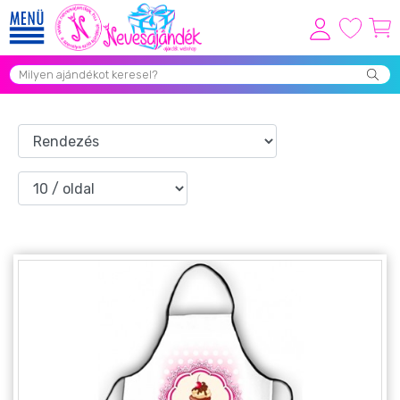
Viszonteladóknak
Újdonságok
Grill Party Kellékek ❤️
Egyedi Ajándékok Rendelés
Összes Ajándék Kategória ⭐
Vicces Pólók
Szerelmes Ajándékok ❤
Budapest Ajándéktárgyak
Szülinapi ajándékok