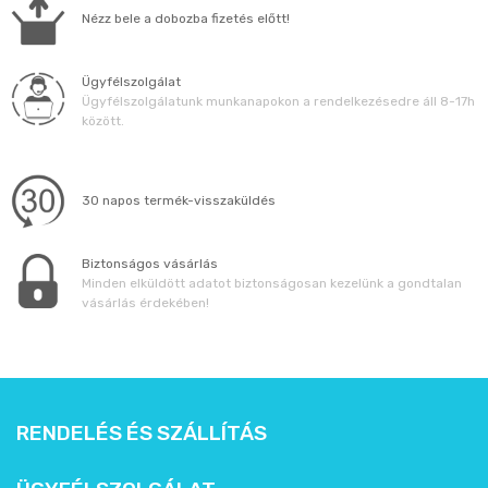
Állatos ajándéktárgyak
Nézz bele a dobozba fizetés előtt!
Ügyfélszolgálat
Ügyfélszolgálatunk munkanapokon a rendelkezésedre áll 8-17h
között.
30 napos termék-visszaküldés
Biztonságos vásárlás
Minden elküldött adatot biztonságosan kezelünk a gondtalan
vásárlás érdekében!
RENDELÉS ÉS SZÁLLÍTÁS