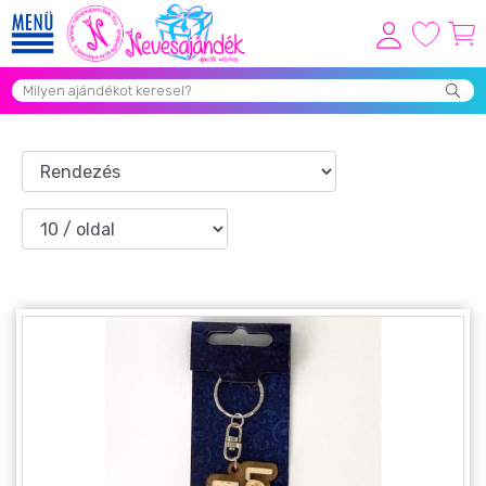
Viszonteladóknak
Újdonságok
Grill Party Kellékek ❤️
Egyedi Ajándékok Rendelés
Összes Ajándék Kategória ⭐
Vicces Pólók
Szerelmes Ajándékok ❤
Budapest Ajándéktárgyak
Szülinapi ajándékok