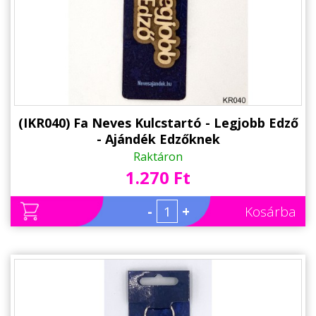
Alkalmakra
Ajándék Ötletek Férfiaknak
Ajándék Nőknek
Ajándék Gyerekeknek
Családtagoknak
(IKR040) Fa Neves Kulcstartó - Legjobb Edző
- Ajándék Edzőknek
Barátnak/Barátnőnek
Raktáron
1.270 Ft
Party kellékek
Névnapi ajándékok
-
+
Kosárba
Vicces ajándékok
Foglalkozás szerint
Sport/Hobbi szerint