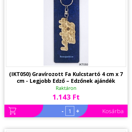
Állatos ajándéktárgyak
(IKT050) Gravírozott Fa Kulcstartó 4 cm x 7
cm - Legjobb Edző – Edzőnek ajándék
Raktáron
1.143 Ft
-
+
Kosárba