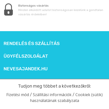
Biztonságos vásárlás
Minden elküldött adatot biztonságosan kezelünk a gondtalan
vásárlás érdekében!
RENDELÉS ÉS SZÁLLÍTÁS
ÜGYFÉLSZOLGÁLAT
NEVESAJANDEK.HU
Tudjon meg többet a következőkről:
Fizetési mód
Szállítási információk
Cookiek (sütik)
/
/
használatának szabályzata