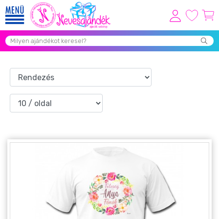
Viszonteladóknak
Újdonságok
Grill Party Kellékek ❤️
Egyedi Ajándékok Rendelés
Összes Ajándék Kategória ⭐
Vicces Pólók
Szerelmes Ajándékok ❤
Budapest Ajándéktárgyak
Szülinapi ajándékok