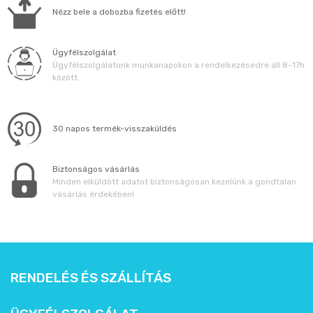
Állatos ajándéktárgyak
Nézz bele a dobozba fizetés előtt!
Ügyfélszolgálat
Ügyfélszolgálatunk munkanapokon a rendelkezésedre áll 8-17h
között.
30 napos termék-visszaküldés
Biztonságos vásárlás
Minden elküldött adatot biztonságosan kezelünk a gondtalan
vásárlás érdekében!
RENDELÉS ÉS SZÁLLÍTÁS