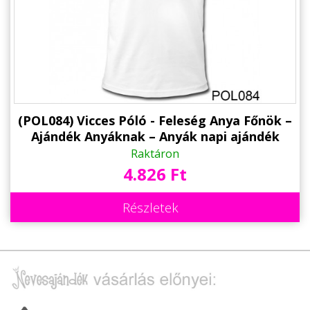
Alkalmakra
Ajándék Ötletek Férfiaknak
Ajándék Nőknek
Ajándék Gyerekeknek
Családtagoknak
(POL084) Vicces Póló - Feleség Anya Főnök –
Ajándék Anyáknak – Anyák napi ajándék
Barátnak/Barátnőnek
Raktáron
4.826 Ft
Party kellékek
Névnapi ajándékok
Részletek
Vicces ajándékok
Foglalkozás szerint
Sport/Hobbi szerint