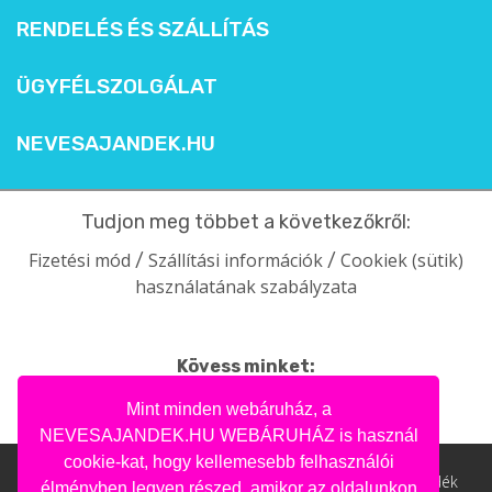
RENDELÉS ÉS SZÁLLÍTÁS
ÜGYFÉLSZOLGÁLAT
NEVESAJANDEK.HU
Tudjon meg többet a következőkről:
Fizetési mód
Szállítási információk
Cookiek (sütik)
/
/
használatának szabályzata
Kövess minket:
facebook
intagram
pinterest
youtube
Mint minden webáruház, a
NEVESAJANDEK.HU WEBÁRUHÁZ is használ
cookie-kat, hogy kellemesebb felhasználói
Nevesajandek.hu © 2004- 2020 | Ajándék webáruház, ajándék
élményben legyen részed, amikor az oldalunkon