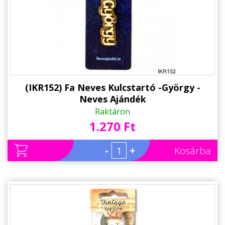
Alkalmakra
Ajándék Ötletek Férfiaknak
Ajándék Nőknek
Ajándék Gyerekeknek
Családtagoknak
(IKR152) Fa Neves Kulcstartó -György -
Neves Ajándék
Barátnak/Barátnőnek
Raktáron
1.270 Ft
Party kellékek
Névnapi ajándékok
-
+
Kosárba
Vicces ajándékok
Foglalkozás szerint
Sport/Hobbi szerint