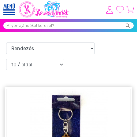
Viszonteladóknak
Újdonságok
Grill Party Kellékek ❤️
Egyedi Ajándékok Rendelés
Összes Ajándék Kategória ⭐
Vicces Pólók
Szerelmes Ajándékok ❤
Budapest Ajándéktárgyak
Szülinapi ajándékok