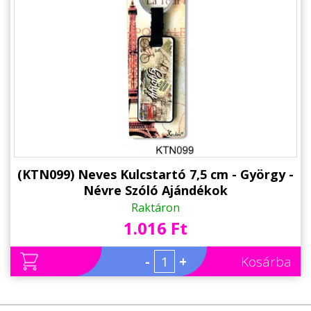
Állatos ajándéktárgyak
(KTN099) Neves Kulcstartó 7,5 cm - György -
Névre Szóló Ajándékok
Raktáron
1.016 Ft
-
+
Kosárba