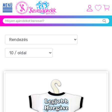
Viszonteladóknak
Újdonságok
Grill Party Kellékek ❤️
Egyedi Ajándékok Rendelés
Összes Ajándék Kategória ⭐
Vicces Pólók
Szerelmes Ajándékok ❤
Budapest Ajándéktárgyak
Szülinapi ajándékok