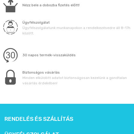
Állatos ajándéktárgyak
Nézz bele a dobozba fizetés előtt!
Ügyfélszolgálat
Ügyfélszolgálatunk munkanapokon a rendelkezésedre áll 8-17h
között.
30 napos termék-visszaküldés
Biztonságos vásárlás
Minden elküldött adatot biztonságosan kezelünk a gondtalan
vásárlás érdekében!
RENDELÉS ÉS SZÁLLÍTÁS