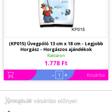
Alkalmakra
Ajándék Ötletek Férfiaknak
Ajándék Nőknek
Ajándék Gyerekeknek
Családtagoknak
(KP015) Üvegpóló 13 cm x 18 cm - Legjobb
Horgász - Horgászos ajándékok
Barátnak/Barátnőnek
Raktáron
1.778 Ft
Party kellékek
Névnapi ajándékok
-
+
Kosárba
Vicces ajándékok
Foglalkozás szerint
Sport/Hobbi szerint