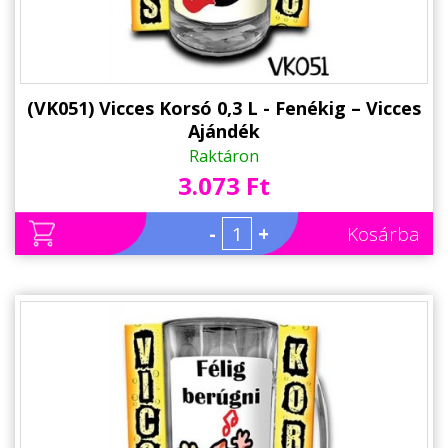
(VK051) Vicces Korsó 0,3 L - Fenékig – Vicces
Ajándék
Raktáron
3.073 Ft
-
+
Kosárba