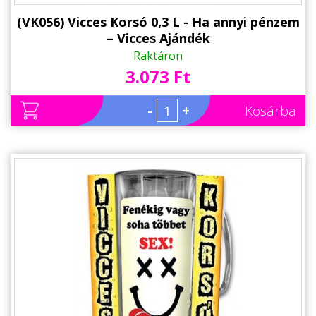
(VK056) Vicces Korsó 0,3 L - Ha annyi pénzem
– Vicces Ajándék
Raktáron
3.073 Ft
-
+
Kosárba