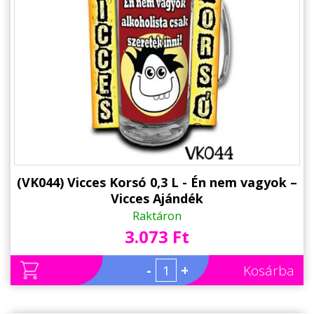
(VK044) Vicces Korsó 0,3 L - Én nem vagyok –
Vicces Ajándék
Raktáron
3.073 Ft
-
+
Kosárba