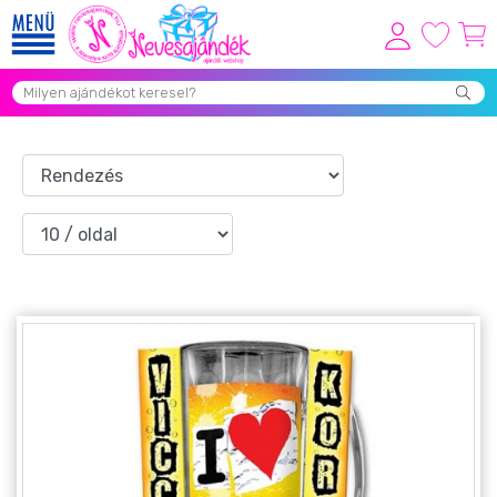
Viszonteladóknak
Újdonságok
Grill Party Kellékek ❤️
Egyedi Ajándékok Rendelés
Összes Ajándék Kategória ⭐
Vicces Pólók
Szerelmes Ajándékok ❤
Budapest Ajándéktárgyak
Szülinapi ajándékok