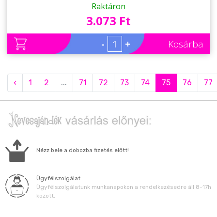
Raktáron
3.073 Ft
-
+
Kosárba
‹
1
2
...
71
72
73
74
75
76
77
Nézz bele a dobozba fizetés előtt!
Ügyfélszolgálat
Ügyfélszolgálatunk munkanapokon a rendelkezésedre áll 8-17h
között.