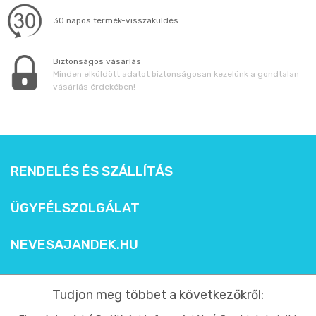
30 napos termék-visszaküldés
Biztonságos vásárlás
Minden elküldött adatot biztonságosan kezelünk a gondtalan
vásárlás érdekében!
RENDELÉS ÉS SZÁLLÍTÁS
ÜGYFÉLSZOLGÁLAT
NEVESAJANDEK.HU
Tudjon meg többet a következőkről: