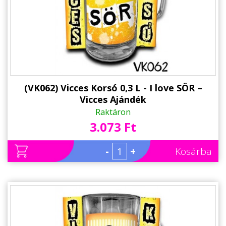
Alkalmakra
Ajándék Ötletek Férfiaknak
Ajándék Nőknek
Ajándék Gyerekeknek
Családtagoknak
(VK062) Vicces Korsó 0,3 L - I love SÖR –
Vicces Ajándék
Barátnak/Barátnőnek
Raktáron
3.073 Ft
Party kellékek
Névnapi ajándékok
-
+
Kosárba
Vicces ajándékok
Foglalkozás szerint
Sport/Hobbi szerint