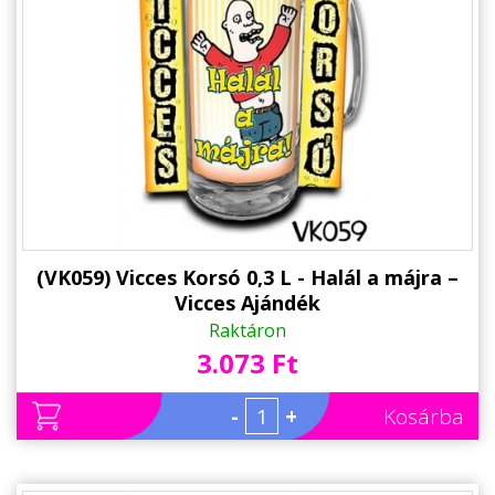
Állatos ajándéktárgyak
(VK059) Vicces Korsó 0,3 L - Halál a májra –
Vicces Ajándék
Raktáron
3.073 Ft
-
+
Kosárba