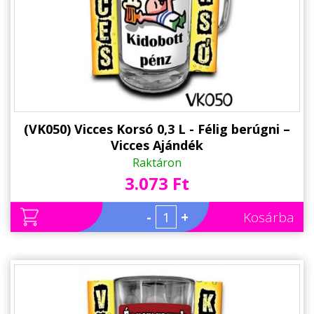
(VK050) Vicces Korsó 0,3 L - Félig berúgni –
Vicces Ajándék
Raktáron
3.073 Ft
-
+
Kosárba