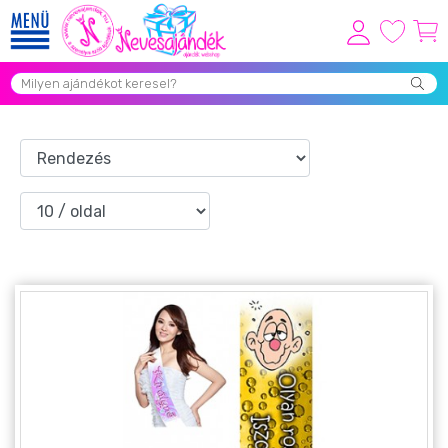
Viszonteladóknak
Újdonságok
Grill Party Kellékek ❤️
Egyedi Ajándékok Rendelés
Összes Ajándék Kategória ⭐
Vicces Pólók
Szerelmes Ajándékok ❤
Budapest Ajándéktárgyak
Szülinapi ajándékok