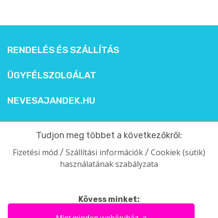
RENDELÉS ÉS SZÁLLÍTÁS
ÜGYFÉLSZOLGÁLAT
NEVESAJANDEK.HU
Tudjon meg többet a következőkről:
Fizetési mód
Szállítási információk
Cookiek (sütik)
/
/
használatának szabályzata
Kövess minket:
facebook
intagram
pinterest
youtube