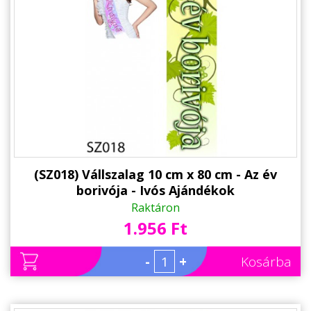
Állatos ajándéktárgyak
(SZ018) Vállszalag 10 cm x 80 cm - Az év
borivója - Ivós Ajándékok
Raktáron
1.956 Ft
-
+
Kosárba