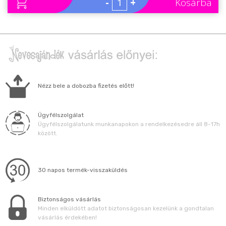
-
+
Kosárba
Nézz bele a dobozba fizetés előtt!
Ügyfélszolgálat
Ügyfélszolgálatunk munkanapokon a rendelkezésedre áll 8-17h
között.
30 napos termék-visszaküldés
Biztonságos vásárlás
Minden elküldött adatot biztonságosan kezelünk a gondtalan
vásárlás érdekében!