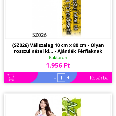
Alkalmakra
Ajándék Ötletek Férfiaknak
Ajándék Nőknek
Ajándék Gyerekeknek
Családtagoknak
(SZ026) Vállszalag 10 cm x 80 cm - Olyan
rosszul nézel ki… - Ajándék Férfiaknak
Barátnak/Barátnőnek
Raktáron
1.956 Ft
Party kellékek
Névnapi ajándékok
-
+
Kosárba
Vicces ajándékok
Foglalkozás szerint
Sport/Hobbi szerint