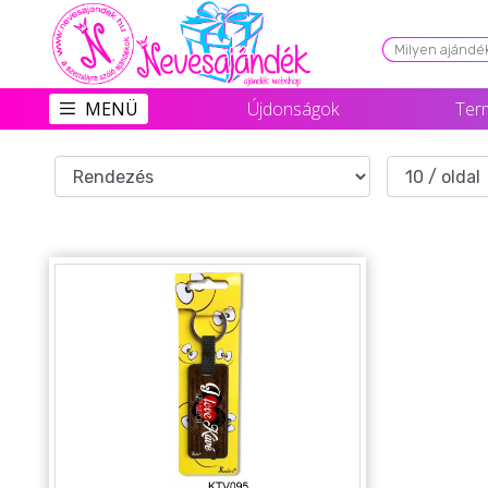
Viszonteladóknak
MENÜ
Újdonságok
Ter
Újdonságok
Grill Party Kellékek ❤️
Egyedi Ajándékok Rendelés
Összes Ajándék Kategória ⭐
Vicces Pólók
Szerelmes Ajándékok ❤
Budapest Ajándéktárgyak
Szülinapi ajándékok