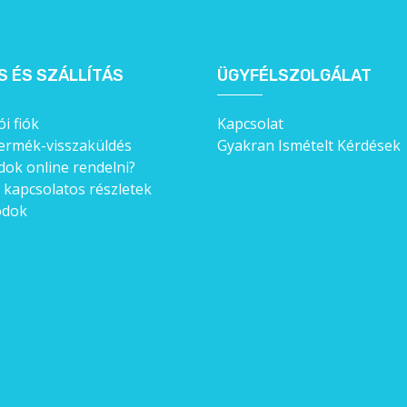
S ÉS SZÁLLÍTÁS
ÜGYFÉLSZOLGÁLAT
i fiók
Kapcsolat
ermék-visszaküldés
Gyakran Ismételt Kérdések
ok online rendelni?
l kapcsolatos részletek
ódok