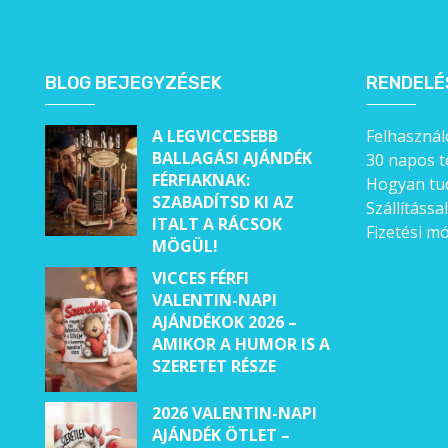
Állatos ajándéktárgyak
BLOG BEJEGYZÉSEK
RENDELÉ
A LEGVICCESEBB
Felhasználó
BALLAGÁSI AJÁNDÉK
30 napos t
FÉRFIAKNAK:
Hogyan tud
SZABADÍTSD KI AZ
Szállítássa
ITALT A RÁCSOK
Fizetési m
MÖGÜL!
VICCES FÉRFI
VALENTIN-NAPI
AJÁNDÉKOK 2026 –
AMIKOR A HUMOR IS A
SZERETET RÉSZE
2026 VALENTIN-NAPI
AJÁNDÉK ÖTLET –