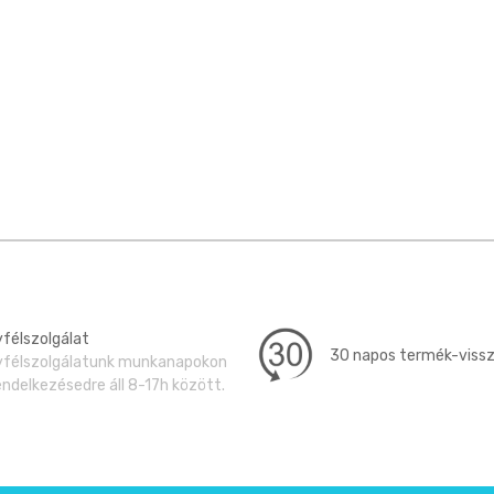
félszolgálat
30 napos termék-viss
félszolgálatunk munkanapokon
endelkezésedre áll 8-17h között.