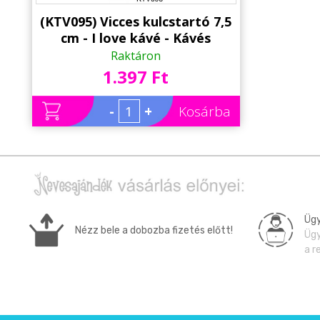
Alkalmakra
(KTV095) Vicces kulcstartó 7,5
Ajándék Ötletek Férfiaknak
cm - I love kávé - Kávés
Ajándékok
Raktáron
Ajándék Nőknek
1.397 Ft
Ajándék Gyerekeknek
-
+
Kosárba
Családtagoknak
Barátnak/Barátnőnek
Party kellékek
Névnapi ajándékok
Ügy
Nézz bele a dobozba fizetés előtt!
Ügy
Vicces ajándékok
a r
Foglalkozás szerint
Sport/Hobbi szerint