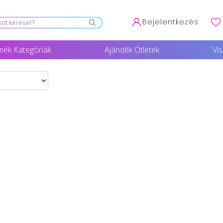
Bejelentkezés
mék Kategóriák
Ajándék Ötletek
Vi