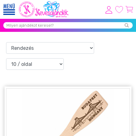
Viszonteladóknak
Újdonságok
Grill Party Kellékek ❤️
Egyedi Ajándékok Rendelés
Összes Ajándék Kategória ⭐
Vicces Pólók
Szerelmes Ajándékok ❤
Budapest Ajándéktárgyak
Szülinapi ajándékok