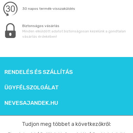
30 napos termék-visszaküldés
Biztonságos vásárlás
Minden elküldött adatot biztonságosan kezelünk a gondtalan
vásárlás érdekében!
RENDELÉS ÉS SZÁLLÍTÁS
ÜGYFÉLSZOLGÁLAT
NEVESAJANDEK.HU
Tudjon meg többet a következőkről: