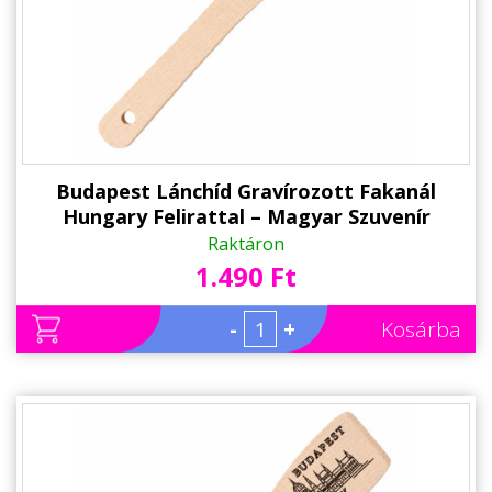
Alkalmakra
Ajándék Ötletek Férfiaknak
Ajándék Nőknek
Ajándék Gyerekeknek
Családtagoknak
Budapest Lánchíd Gravírozott Fakanál
Hungary Felirattal – Magyar Szuvenír
Barátnak/Barátnőnek
Raktáron
1.490 Ft
Party kellékek
Névnapi ajándékok
-
+
Kosárba
Vicces ajándékok
Foglalkozás szerint
Sport/Hobbi szerint