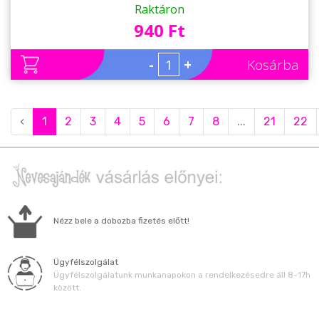
Szurkolói Ajándék
Raktáron
940 Ft
-
+
Kosárba
‹
1
2
3
4
5
6
7
8
...
21
22
Nézz bele a dobozba fizetés előtt!
Ügyfélszolgálat
Ügyfélszolgálatunk munkanapokon a rendelkezésedre áll 8-17h
között.