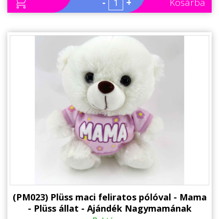
-
+
Kosárba
(PM023) Plüss maci feliratos pólóval - Mama
- Plüss állat - Ajándék Nagymamának