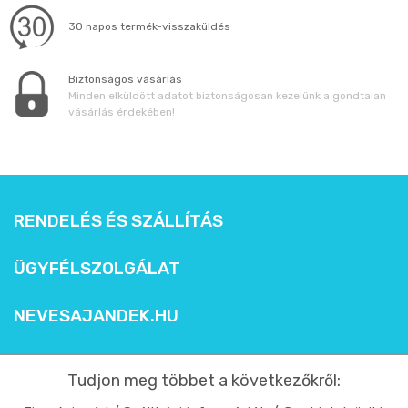
30 napos termék-visszaküldés
Biztonságos vásárlás
Minden elküldött adatot biztonságosan kezelünk a gondtalan
vásárlás érdekében!
RENDELÉS ÉS SZÁLLÍTÁS
ÜGYFÉLSZOLGÁLAT
NEVESAJANDEK.HU
Tudjon meg többet a következőkről: