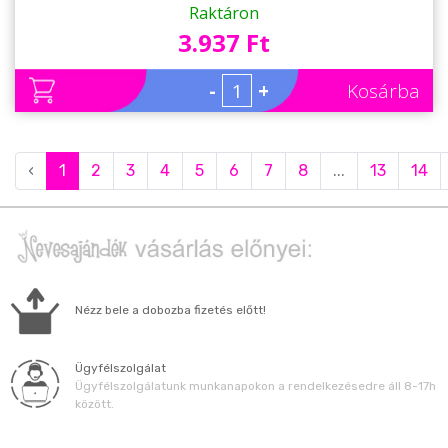
Raktáron
3.937 Ft
-
+
Kosárba
‹
1
2
3
4
5
6
7
8
...
13
14
Nézz bele a dobozba fizetés előtt!
Ügyfélszolgálat
Ügyfélszolgálatunk munkanapokon a rendelkezésedre áll 8-17h
között.