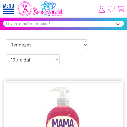
Viszonteladóknak
Újdonságok
Grill Party Kellékek ❤️
Egyedi Ajándékok Rendelés
Összes Ajándék Kategória ⭐
Vicces Pólók
Szerelmes Ajándékok ❤
Budapest Ajándéktárgyak
Szülinapi ajándékok