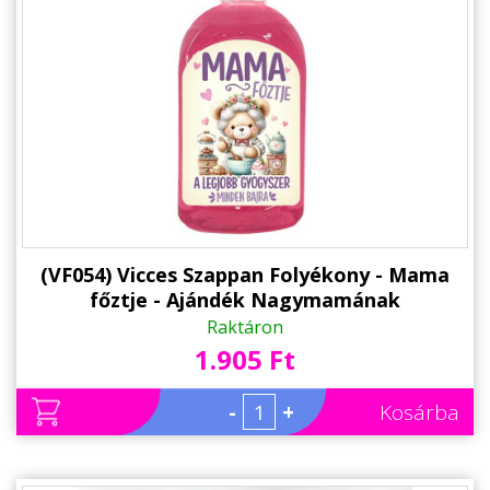
Állatos ajándéktárgyak
(VF054) Vicces Szappan Folyékony - Mama
főztje - Ajándék Nagymamának
Raktáron
1.905 Ft
-
+
Kosárba