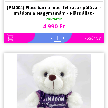
(PM004) Plüss barna maci feliratos pólóval -
Imádom a Nagymamám - Plüss állat -
Ajándék Nagymamának
Raktáron
4.990 Ft
-
+
Kosárba