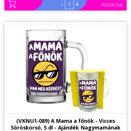
-
+
Kosárba
(VKNU1-089) A Mama a főnök - Vicces
Söröskorsó, 5 dl - Ajándék Nagymamának