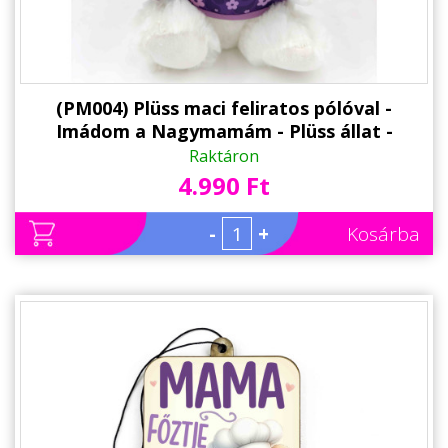
(PM004) Plüss maci feliratos pólóval -
Imádom a Nagymamám - Plüss állat -
Ajándék Nagymamának
Raktáron
4.990 Ft
-
+
Kosárba