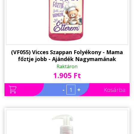
Alkalmakra
Ajándék Ötletek Férfiaknak
Ajándék Nőknek
Ajándék Gyerekeknek
Családtagoknak
(VF055) Vicces Szappan Folyékony - Mama
főztje jobb - Ajándék Nagymamának
Barátnak/Barátnőnek
Raktáron
1.905 Ft
Party kellékek
Névnapi ajándékok
-
+
Kosárba
Vicces ajándékok
Foglalkozás szerint
Sport/Hobbi szerint