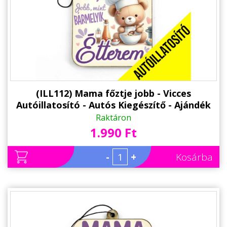
(ILL112) Mama főztje jobb - Vicces
Autóillatosító - Autós Kiegészítő - Ajándék
Nagymamának
Raktáron
1.990 Ft
-
+
Kosárba