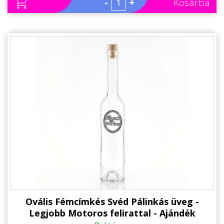
-
+
Kosárba
Ovális Fémcímkés Svéd Pálinkás üveg -
Legjobb Motoros felirattal - Ajándék