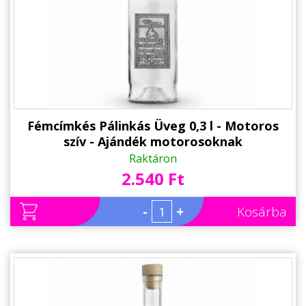
Fémcímkés Pálinkás Üveg 0,3 l - Motoros
szív - Ajándék motorosoknak
Raktáron
2.540 Ft
-
+
Kosárba