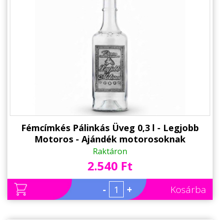
Fémcímkés Pálinkás Üveg 0,3 l - Legjobb
Motoros - Ajándék motorosoknak
Raktáron
2.540 Ft
-
+
Kosárba