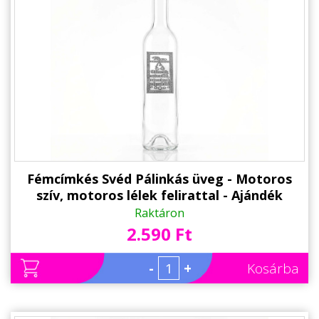
Állatos ajándéktárgyak
Fémcímkés Svéd Pálinkás üveg - Motoros
szív, motoros lélek felirattal - Ajándék
Motorosoknak
Raktáron
2.590 Ft
-
+
Kosárba