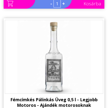
-
+
Kosárba
Fémcímkés Pálinkás Üveg 0,5 l - Legjobb
Motoros - Ajándék motorosoknak