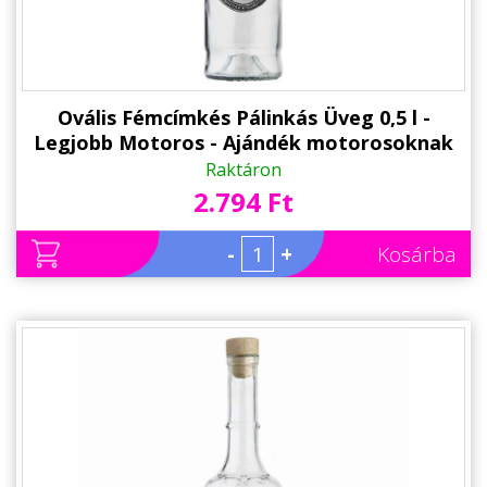
Ovális Fémcímkés Pálinkás Üveg 0,5 l -
Legjobb Motoros - Ajándék motorosoknak
Raktáron
2.794 Ft
-
+
Kosárba