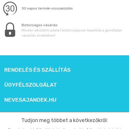
30 napos termék-visszaküldés
Biztonságos vásárlás
Minden elküldött adatot biztonságosan kezelünk a gondtalan
vásárlás érdekében!
RENDELÉS ÉS SZÁLLÍTÁS
ÜGYFÉLSZOLGÁLAT
NEVESAJANDEK.HU
Tudjon meg többet a következőkről: