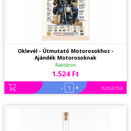
Alkalmakra
Ajándék Ötletek Férfiaknak
Ajándék Nőknek
Ajándék Gyerekeknek
Családtagoknak
Oklevél - Útmutató Motorosokhoz -
Ajándék Motorosoknak
Barátnak/Barátnőnek
Raktáron
1.524 Ft
Party kellékek
Névnapi ajándékok
-
+
Kosárba
Vicces ajándékok
Foglalkozás szerint
Sport/Hobbi szerint