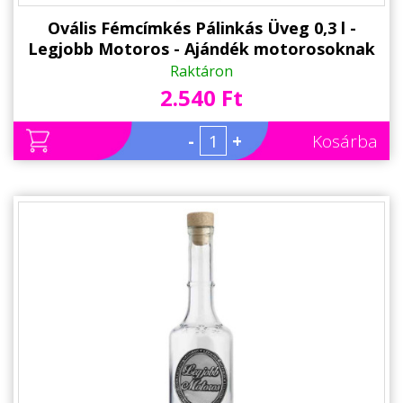
Ovális Fémcímkés Pálinkás Üveg 0,3 l -
Legjobb Motoros - Ajándék motorosoknak
Raktáron
2.540 Ft
-
+
Kosárba