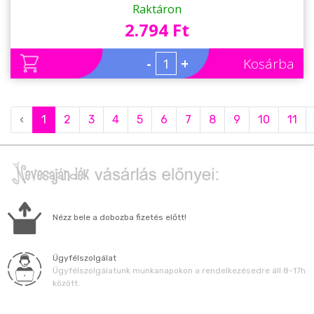
Raktáron
2.794 Ft
-
+
Kosárba
‹
1
2
3
4
5
6
7
8
9
10
11
Nézz bele a dobozba fizetés előtt!
Ügyfélszolgálat
Ügyfélszolgálatunk munkanapokon a rendelkezésedre áll 8-17h
között.