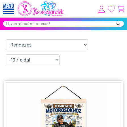
Viszonteladóknak
Újdonságok
Grill Party Kellékek ❤️
Egyedi Ajándékok Rendelés
Összes Ajándék Kategória ⭐
Vicces Pólók
Szerelmes Ajándékok ❤
Budapest Ajándéktárgyak
Szülinapi ajándékok