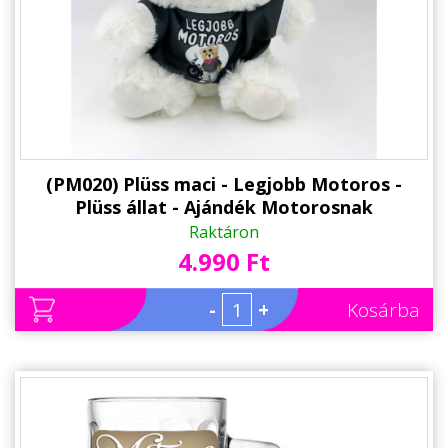
(PM020) Plüss maci - Legjobb Motoros -
Plüss állat - Ajándék Motorosnak
Raktáron
4.990 Ft
-
+
Kosárba