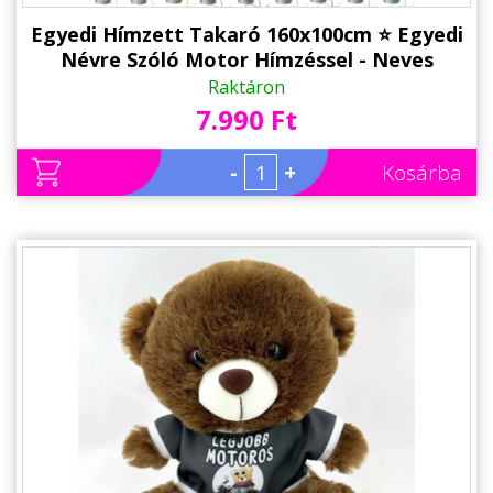
Egyedi Hímzett Takaró 160x100cm ⭐ Egyedi
Névre Szóló Motor Hímzéssel - Neves
Takaró, Pléd
Raktáron
7.990 Ft
-
+
Kosárba