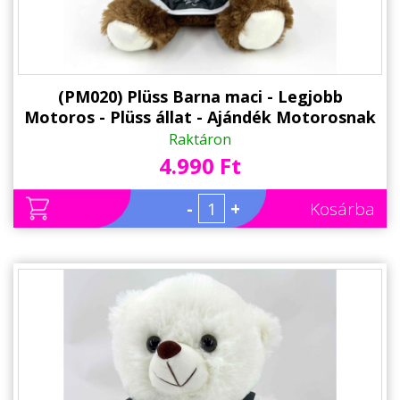
(PM020) Plüss Barna maci - Legjobb
Motoros - Plüss állat - Ajándék Motorosnak
Raktáron
4.990 Ft
-
+
Kosárba