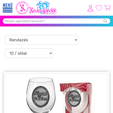
Viszonteladóknak
Újdonságok
Grill Party Kellékek ❤️
Egyedi Ajándékok Rendelés
Összes Ajándék Kategória ⭐
Vicces Pólók
Szerelmes Ajándékok ❤
Budapest Ajándéktárgyak
Szülinapi ajándékok