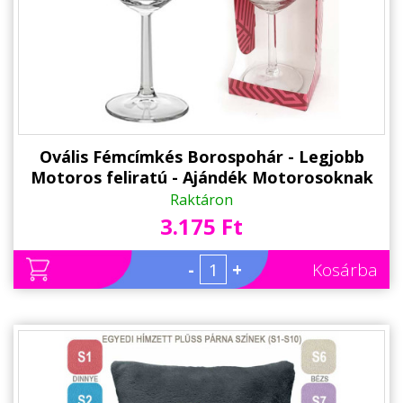
Alkalmakra
Ajándék Ötletek Férfiaknak
Ajándék Nőknek
Ajándék Gyerekeknek
Családtagoknak
Ovális Fémcímkés Borospohár - Legjobb
Motoros feliratú - Ajándék Motorosoknak
Barátnak/Barátnőnek
Raktáron
3.175 Ft
Party kellékek
Névnapi ajándékok
-
+
Kosárba
Vicces ajándékok
Foglalkozás szerint
Sport/Hobbi szerint