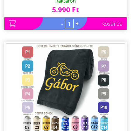
Takaró, Pléd
Raktáron
5.990 Ft
-
+
Kosárba