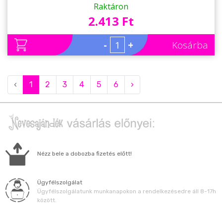
Raktáron
2.413 Ft
-
+
Kosárba
‹
1
2
3
4
5
6
›
Nézz bele a dobozba fizetés előtt!
Ügyfélszolgálat
Ügyfélszolgálatunk munkanapokon a rendelkezésedre áll 8-17h
között.