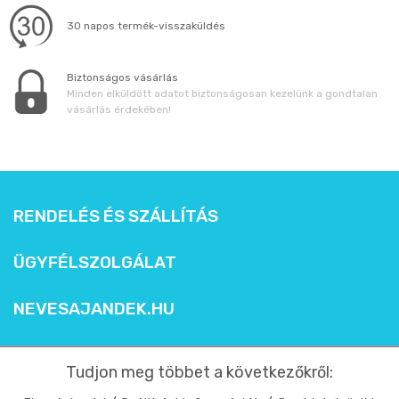
30 napos termék-visszaküldés
Biztonságos vásárlás
Minden elküldött adatot biztonságosan kezelünk a gondtalan
vásárlás érdekében!
RENDELÉS ÉS SZÁLLÍTÁS
ÜGYFÉLSZOLGÁLAT
NEVESAJANDEK.HU
Tudjon meg többet a következőkről: