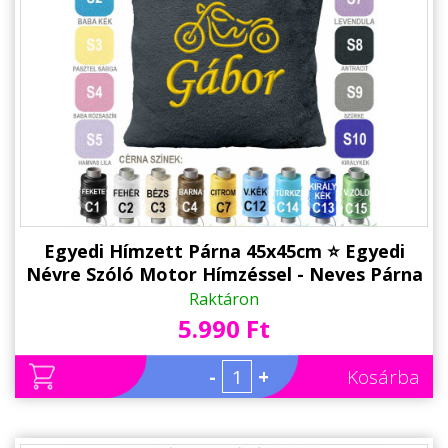
Állatos ajándéktárgyak
Egyedi Hímzett Párna 45x45cm ⭐ Egyedi
Névre Szóló Motor Hímzéssel - Neves Párna
- Egyedi Ajándék
Raktáron
5.990 Ft
-
+
Kosárba