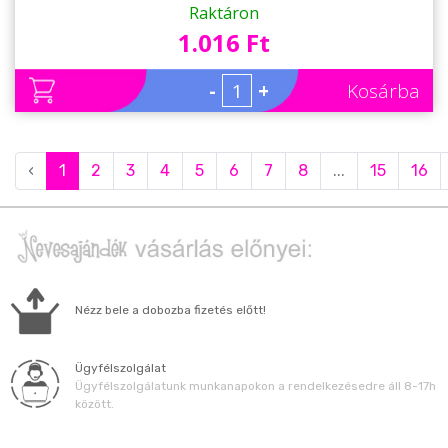
Raktáron
1.016 Ft
-
+
Kosárba
‹
1
2
3
4
5
6
7
8
...
15
16
Nézz bele a dobozba fizetés előtt!
Ügyfélszolgálat
Ügyfélszolgálatunk munkanapokon a rendelkezésedre áll 8-17h
között.