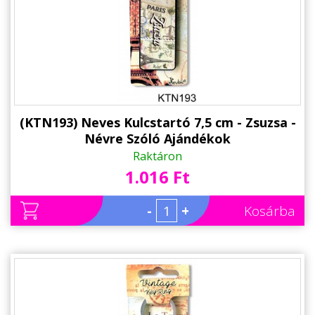
Alkalmakra
Ajándék Ötletek Férfiaknak
Ajándék Nőknek
Ajándék Gyerekeknek
Családtagoknak
(KTN193) Neves Kulcstartó 7,5 cm - Zsuzsa -
Névre Szóló Ajándékok
Barátnak/Barátnőnek
Raktáron
1.016 Ft
Party kellékek
Névnapi ajándékok
-
+
Kosárba
Vicces ajándékok
Foglalkozás szerint
Sport/Hobbi szerint