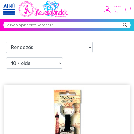
Viszonteladóknak
Újdonságok
Grill Party Kellékek ❤️
Egyedi Ajándékok Rendelés
Összes Ajándék Kategória ⭐
Vicces Pólók
Szerelmes Ajándékok ❤
Budapest Ajándéktárgyak
Szülinapi ajándékok