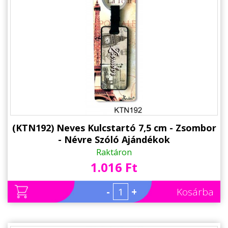
Állatos ajándéktárgyak
(KTN192) Neves Kulcstartó 7,5 cm - Zsombor
- Névre Szóló Ajándékok
Raktáron
1.016 Ft
-
+
Kosárba