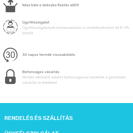
Állatos ajándéktárgyak
Nézz bele a dobozba fizetés előtt!
Ügyfélszolgálat
Ügyfélszolgálatunk munkanapokon a rendelkezésedre áll 8-17h
között.
30 napos termék-visszaküldés
Biztonságos vásárlás
Minden elküldött adatot biztonságosan kezelünk a gondtalan
vásárlás érdekében!
RENDELÉS ÉS SZÁLLÍTÁS