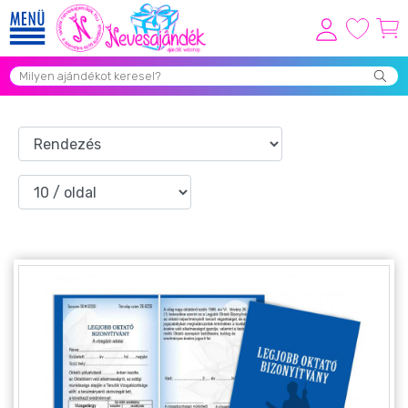
Viszonteladóknak
Újdonságok
Grill Party Kellékek ❤️
Egyedi Ajándékok Rendelés
Összes Ajándék Kategória ⭐
Vicces Pólók
Szerelmes Ajándékok ❤
Budapest Ajándéktárgyak
Szülinapi ajándékok