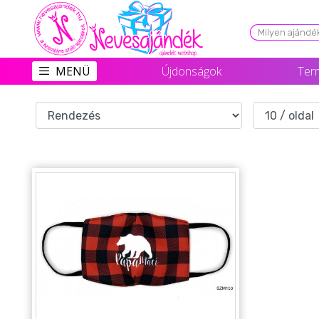
Viszonteladóknak
MENÜ
Újdonságok
Ter
Újdonságok
Grill Party Kellékek ❤️
Egyedi Ajándékok Rendelés
Összes Ajándék Kategória ⭐
Vicces Pólók
Szerelmes Ajándékok ❤
Budapest Ajándéktárgyak
Szülinapi ajándékok