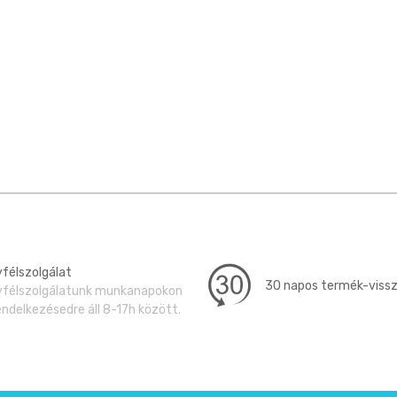
félszolgálat
30 napos termék-viss
félszolgálatunk munkanapokon
endelkezésedre áll 8-17h között.