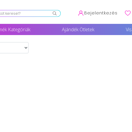
Bejelentkezés
mék Kategóriák
Ajándék Ötletek
Vi