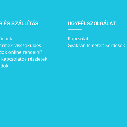
S ÉS SZÁLLÍTÁS
ÜGYFÉLSZOLGÁLAT
i fiók
Kapcsolat
ermék-visszaküldés
Gyakran Ismételt Kérdések
ok online rendelni?
l kapcsolatos részletek
ódok