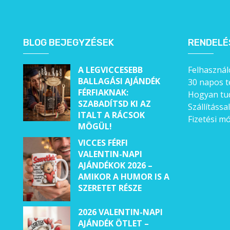
Állatos ajándéktárgyak
BLOG BEJEGYZÉSEK
RENDELÉ
A LEGVICCESEBB
Felhasználó
BALLAGÁSI AJÁNDÉK
30 napos t
FÉRFIAKNAK:
Hogyan tud
SZABADÍTSD KI AZ
Szállítássa
ITALT A RÁCSOK
Fizetési m
MÖGÜL!
VICCES FÉRFI
VALENTIN-NAPI
AJÁNDÉKOK 2026 –
AMIKOR A HUMOR IS A
SZERETET RÉSZE
2026 VALENTIN-NAPI
AJÁNDÉK ÖTLET –