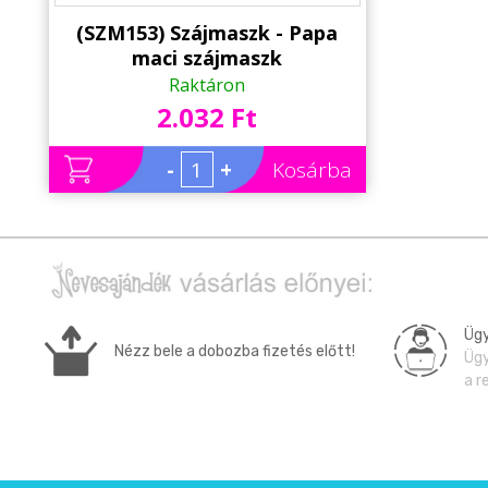
Alkalmakra
(SZM153) Szájmaszk - Papa
Ajándék Ötletek Férfiaknak
maci szájmaszk
Raktáron
Ajándék Nőknek
2.032 Ft
Ajándék Gyerekeknek
-
+
Kosárba
Családtagoknak
Barátnak/Barátnőnek
Party kellékek
Névnapi ajándékok
Ügy
Nézz bele a dobozba fizetés előtt!
Ügy
Vicces ajándékok
a r
Foglalkozás szerint
Sport/Hobbi szerint