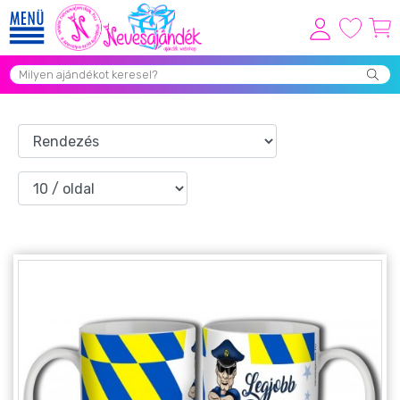
Viszonteladóknak
Újdonságok
Grill Party Kellékek ❤️
Egyedi Ajándékok Rendelés
Összes Ajándék Kategória ⭐
Vicces Pólók
Szerelmes Ajándékok ❤
Budapest Ajándéktárgyak
Szülinapi ajándékok