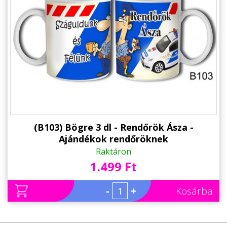
Állatos ajándéktárgyak
(B103) Bögre 3 dl - Rendőrök Ásza -
Ajándékok rendőröknek
Raktáron
1.499 Ft
-
+
Kosárba