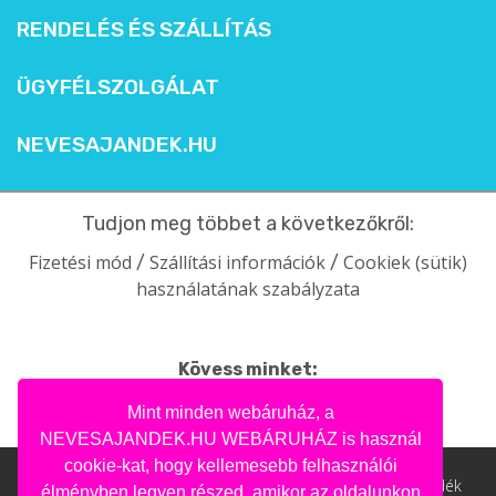
RENDELÉS ÉS SZÁLLÍTÁS
ÜGYFÉLSZOLGÁLAT
NEVESAJANDEK.HU
Tudjon meg többet a következőkről:
Fizetési mód
Szállítási információk
Cookiek (sütik)
/
/
használatának szabályzata
Kövess minket:
facebook
intagram
pinterest
youtube
Mint minden webáruház, a
NEVESAJANDEK.HU WEBÁRUHÁZ is használ
cookie-kat, hogy kellemesebb felhasználói
Nevesajandek.hu © 2004- 2020 | Ajándék webáruház, ajándék
élményben legyen részed, amikor az oldalunkon