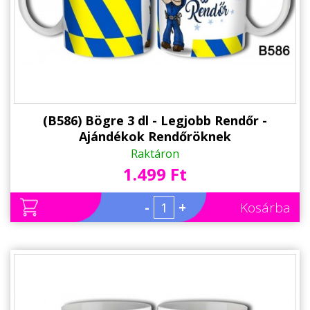
Alkalmakra
Ajándék Ötletek Férfiaknak
Ajándék Nőknek
Ajándék Gyerekeknek
Családtagoknak
(B586) Bögre 3 dl - Legjobb Rendőr -
Ajándékok Rendőröknek
Barátnak/Barátnőnek
Raktáron
1.499 Ft
Party kellékek
Névnapi ajándékok
-
+
Kosárba
Vicces ajándékok
Foglalkozás szerint
Sport/Hobbi szerint