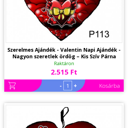
Alkalmakra
Ajándék Ötletek Férfiaknak
Ajándék Nőknek
Ajándék Gyerekeknek
Családtagoknak
Szerelmes Ajándék - Valentin Napi Ajándék -
Nagyon szeretlek ördög – Kis Szív Párna
Barátnak/Barátnőnek
Raktáron
2.515 Ft
Party kellékek
Névnapi ajándékok
-
+
Kosárba
Vicces ajándékok
Foglalkozás szerint
Sport/Hobbi szerint