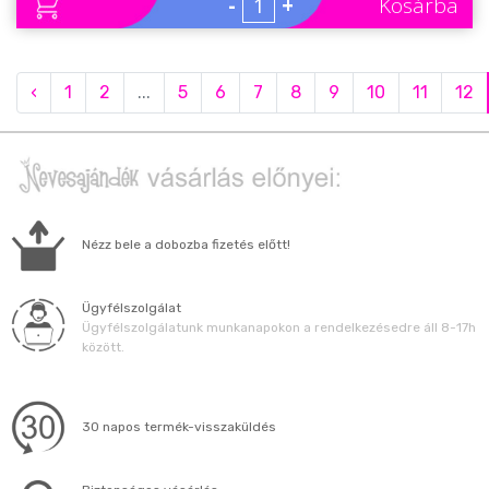
-
+
Kosárba
‹
1
2
...
5
6
7
8
9
10
11
12
Nézz bele a dobozba fizetés előtt!
Ügyfélszolgálat
Ügyfélszolgálatunk munkanapokon a rendelkezésedre áll 8-17h
között.
30 napos termék-visszaküldés