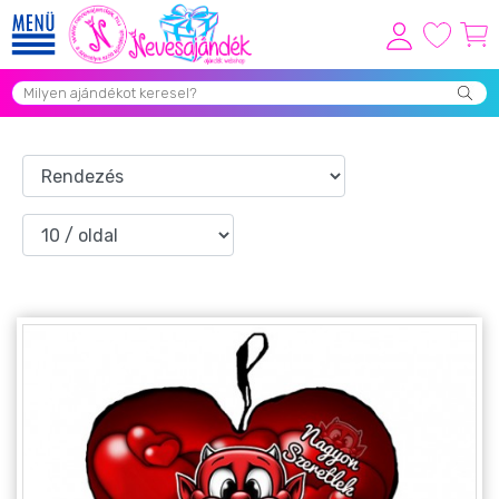
Viszonteladóknak
Újdonságok
Grill Party Kellékek ❤️
Egyedi Ajándékok Rendelés
Összes Ajándék Kategória ⭐
Vicces Pólók
Szerelmes Ajándékok ❤
Budapest Ajándéktárgyak
Szülinapi ajándékok