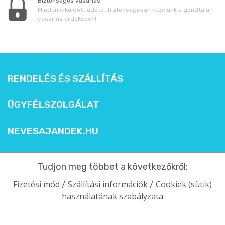
Biztonságos vásárlás
Minden elküldött adatot biztonságosan kezelünk a gondtalan
vásárlás érdekében!
RENDELÉS ÉS SZÁLLÍTÁS
ÜGYFÉLSZOLGÁLAT
NEVESAJANDEK.HU
Tudjon meg többet a következőkről:
Fizetési mód
Szállítási információk
Cookiek (sütik)
/
/
használatának szabályzata