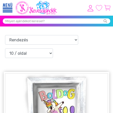
Viszonteladóknak
Újdonságok
Grill Party Kellékek ❤️
Egyedi Ajándékok Rendelés
Összes Ajándék Kategória ⭐
Vicces Pólók
Szerelmes Ajándékok ❤
Budapest Ajándéktárgyak
Szülinapi ajándékok