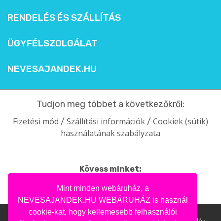
RENDELÉS ÉS SZÁLLÍTÁS
ÜGYFÉLSZOLGÁLAT
NEVESAJANDEK.HU
Tudjon meg többet a következőkről:
Fizetési mód
Szállítási információk
Cookiek (sütik)
/
/
használatának szabályzata
Kövess minket:
facebook
intagram
pinterest
youtube
Mint minden webáruház, a
NEVESAJANDEK.HU WEBÁRUHÁZ is használ
cookie-kat, hogy kellemesebb felhasználói
Nevesajandek.hu © 2004- 2020 | Ajándék webáruház, ajándék