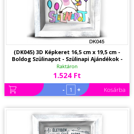
Alkalmakra
Ajándék Ötletek Férfiaknak
Ajándék Nőknek
Ajándék Gyerekeknek
Családtagoknak
(DK045) 3D Képkeret 16,5 cm x 19,5 cm -
Boldog Szülinapot - Szülinapi Ajándékok -
Barátnak/Barátnőnek
Unikornisos Ajándékok
Raktáron
1.524 Ft
Party kellékek
Névnapi ajándékok
-
+
Kosárba
Vicces ajándékok
Foglalkozás szerint
Sport/Hobbi szerint