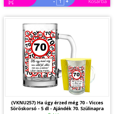
-
+
Kosárba
(VKNU257) Ha úgy érzed még 70 - Vicces
Söröskorsó - 5 dl - Ajándék 70. Szülinapra