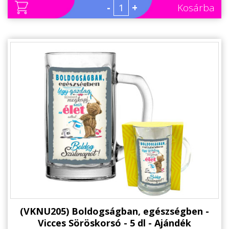
-
+
Kosárba
(VKNU205) Boldogságban, egészségben -
Vicces Söröskorsó - 5 dl - Ajándék