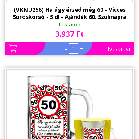
(VKNU256) Ha úgy érzed még 60 - Vicces
Söröskorsó - 5 dl - Ajándék 60. Szülinapra
Raktáron
3.937 Ft
-
+
Kosárba