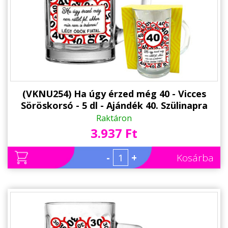
(VKNU254) Ha úgy érzed még 40 - Vicces
Söröskorsó - 5 dl - Ajándék 40. Szülinapra
Raktáron
3.937 Ft
-
+
Kosárba