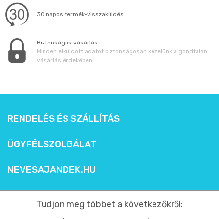
30 napos termék-visszaküldés
Biztonságos vásárlás
Minden elküldött adatot biztonságosan kezelünk a gondtalan
vásárlás érdekében!
RENDELÉS ÉS SZÁLLÍTÁS
ÜGYFÉLSZOLGÁLAT
NEVESAJANDEK.HU
Tudjon meg többet a következőkről: