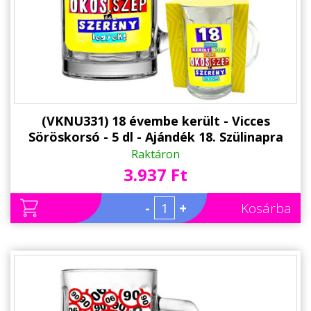
Alkalmakra
Ajándék Ötletek Férfiaknak
Ajándék Nőknek
Ajándék Gyerekeknek
Családtagoknak
(VKNU331) 18 évembe került - Vicces
Söröskorsó - 5 dl - Ajándék 18. Szülinapra
Barátnak/Barátnőnek
Raktáron
3.937 Ft
Party kellékek
Névnapi ajándékok
-
+
Kosárba
Vicces ajándékok
Foglalkozás szerint
Sport/Hobbi szerint