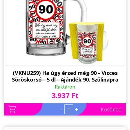
Állatos ajándéktárgyak
(VKNU259) Ha úgy érzed még 90 - Vicces
Söröskorsó - 5 dl - Ajándék 90. Szülinapra
Raktáron
3.937 Ft
-
+
Kosárba