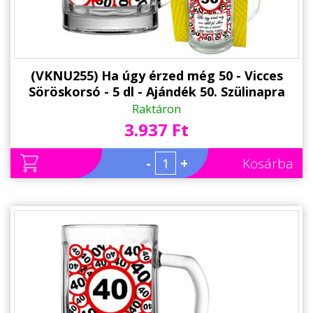
(VKNU255) Ha úgy érzed még 50 - Vicces
Söröskorsó - 5 dl - Ajándék 50. Szülinapra
Raktáron
3.937 Ft
-
+
Kosárba