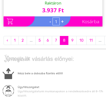
Születésnapra
Raktáron
3.937 Ft
-
+
Kosárba
‹
1
2
...
5
6
7
8
9
10
11
...
Nézz bele a dobozba fizetés előtt!
Ügyfélszolgálat
Ügyfélszolgálatunk munkanapokon a rendelkezésedre áll 8-17h
között.