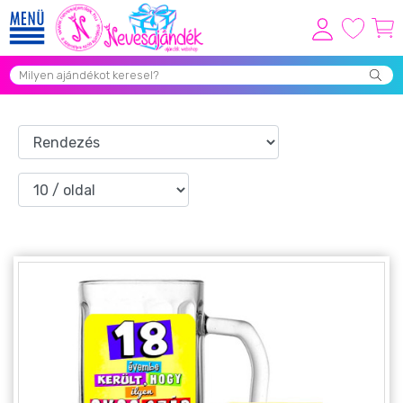
Viszonteladóknak
Újdonságok
Grill Party Kellékek ❤️
Egyedi Ajándékok Rendelés
Összes Ajándék Kategória ⭐
Vicces Pólók
Szerelmes Ajándékok ❤
Budapest Ajándéktárgyak
Szülinapi ajándékok