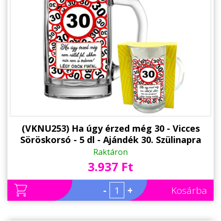
(VKNU253) Ha úgy érzed még 30 - Vicces
Söröskorsó - 5 dl - Ajándék 30. Szülinapra
Raktáron
3.937 Ft
-
+
Kosárba