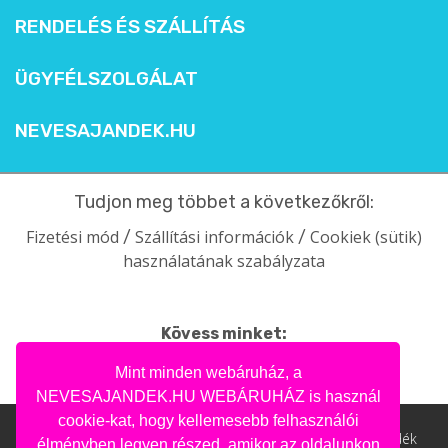
RENDELÉS ÉS SZÁLLÍTÁS
ÜGYFÉLSZOLGÁLAT
NEVESAJANDEK.HU
Tudjon meg többet a következőkről:
Fizetési mód
Szállítási információk
Cookiek (sütik)
/
/
használatának szabályzata
Kövess minket:
facebook
intagram
pinterest
youtube
Mint minden webáruház, a
NEVESAJANDEK.HU WEBÁRUHÁZ is használ
cookie-kat, hogy kellemesebb felhasználói
Nevesajandek.hu © 2004- 2020 | Ajándék webáruház, ajándék
élményben legyen részed, amikor az oldalunkon