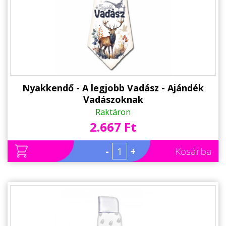
Alkalmakra
Ajándék Ötletek Férfiaknak
Ajándék Nőknek
Ajándék Gyerekeknek
Családtagoknak
Nyakkendő - A legjobb Vadász - Ajándék
Vadászoknak
Barátnak/Barátnőnek
Raktáron
2.667 Ft
Party kellékek
Névnapi ajándékok
-
+
Kosárba
Vicces ajándékok
Foglalkozás szerint
Sport/Hobbi szerint