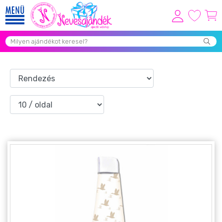
Viszonteladóknak
Újdonságok
Grill Party Kellékek ❤️
Egyedi Ajándékok Rendelés
Összes Ajándék Kategória ⭐
Vicces Pólók
Szerelmes Ajándékok ❤
Budapest Ajándéktárgyak
Szülinapi ajándékok