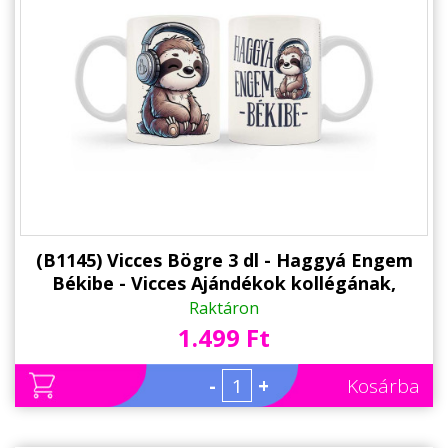
(B1145) Vicces Bögre 3 dl - Haggyá Engem
Békibe - Vicces Ajándékok kollégának,
barátnőknek
Raktáron
1.499 Ft
-
+
Kosárba