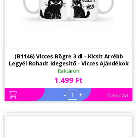
(B1146) Vicces Bögre 3 dl - Kicsit Arrébb
Legyél Rohadt Idegesítő - Vicces Ajándékok
kollégának, barátnőknek
Raktáron
1.499 Ft
-
+
Kosárba