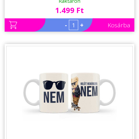
kollégának, barátnőknek
Raktáron
1.499 Ft
-
+
Kosárba