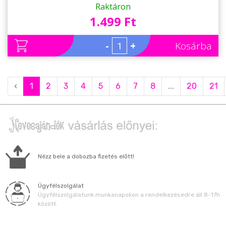
kollégának, barátnőknek
Raktáron
1.499 Ft
-
+
Kosárba
‹
1
2
3
4
5
6
7
8
...
20
21
Nézz bele a dobozba fizetés előtt!
Ügyfélszolgálat
Ügyfélszolgálatunk munkanapokon a rendelkezésedre áll 8-17h
között.