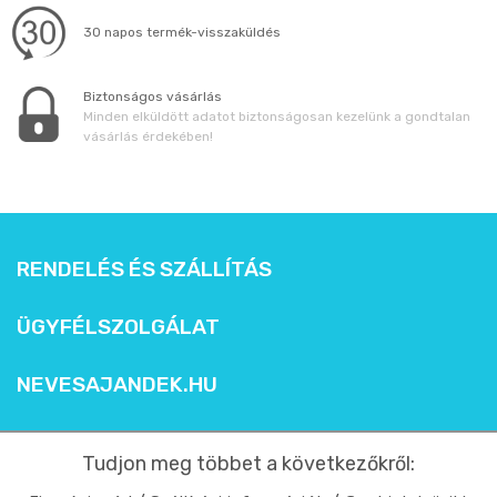
30 napos termék-visszaküldés
Biztonságos vásárlás
Minden elküldött adatot biztonságosan kezelünk a gondtalan
vásárlás érdekében!
RENDELÉS ÉS SZÁLLÍTÁS
ÜGYFÉLSZOLGÁLAT
NEVESAJANDEK.HU
Tudjon meg többet a következőkről: