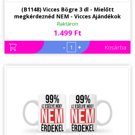
(B1148) Vicces Bögre 3 dl - Mielőtt
megkérdeznéd NEM - Vicces Ajándékok
kollégának, barátnőknek
Raktáron
1.499 Ft
-
+
Kosárba