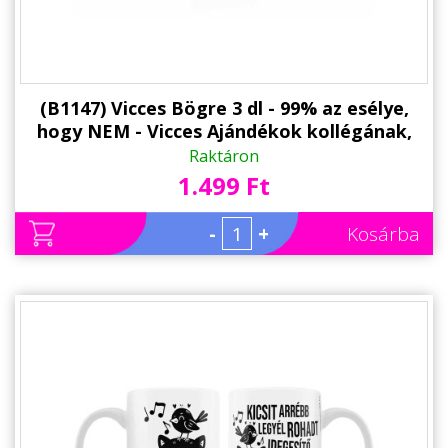
(B1147) Vicces Bögre 3 dl - 99% az esélye,
hogy NEM - Vicces Ajándékok kollégának,
barátnőknek
Raktáron
1.499 Ft
-
+
Kosárba