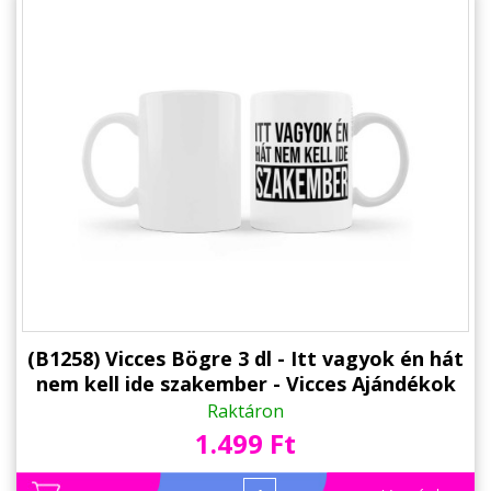
(B1258) Vicces Bögre 3 dl - Itt vagyok én hát
nem kell ide szakember - Vicces Ajándékok
kollégának
Raktáron
1.499 Ft