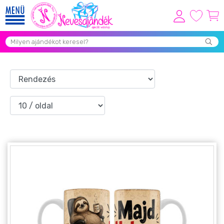
Viszonteladóknak
Újdonságok
Grill Party Kellékek ❤️
Egyedi Ajándékok Rendelés
Összes Ajándék Kategória ⭐
Vicces Pólók
Szerelmes Ajándékok ❤
Budapest Ajándéktárgyak
Szülinapi ajándékok