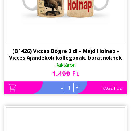
Alkalmakra
Ajándék Ötletek Férfiaknak
Ajándék Nőknek
Ajándék Gyerekeknek
Családtagoknak
(B1426) Vicces Bögre 3 dl - Majd Holnap -
Vicces Ajándékok kollégának, barátnőknek
Barátnak/Barátnőnek
Raktáron
1.499 Ft
Party kellékek
Névnapi ajándékok
-
+
Kosárba
Vicces ajándékok
Foglalkozás szerint
Sport/Hobbi szerint