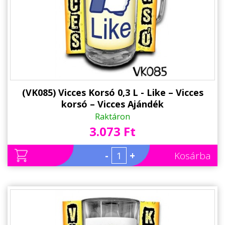
(VK085) Vicces Korsó 0,3 L - Like – Vicces
korsó – Vicces Ajándék
Raktáron
3.073 Ft
-
+
Kosárba