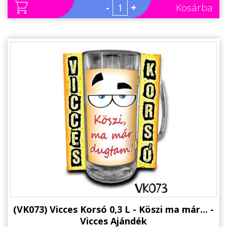
-
+
Kosárba
(VK073) Vicces Korsó 0,3 L - Köszi ma már... -
Vicces Ajándék