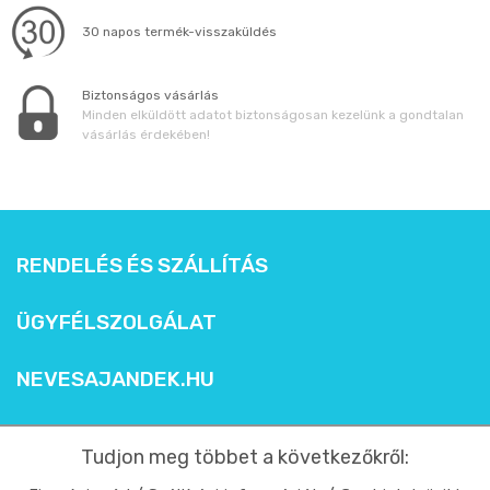
30 napos termék-visszaküldés
Biztonságos vásárlás
Minden elküldött adatot biztonságosan kezelünk a gondtalan
vásárlás érdekében!
RENDELÉS ÉS SZÁLLÍTÁS
ÜGYFÉLSZOLGÁLAT
NEVESAJANDEK.HU
Tudjon meg többet a következőkről: