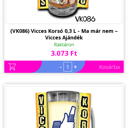
(VK086) Vicces Korsó 0,3 L - Ma már nem –
Vicces Ajándék
Raktáron
3.073 Ft
-
+
Kosárba