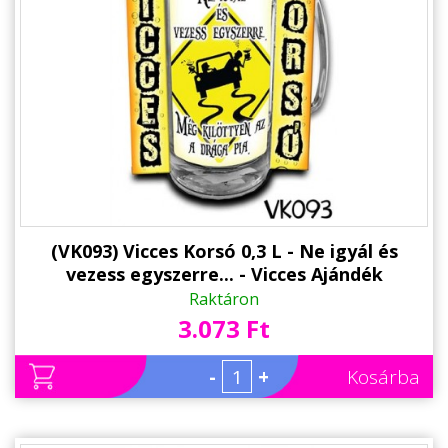
Állatos ajándéktárgyak
(VK093) Vicces Korsó 0,3 L - Ne igyál és
vezess egyszerre... - Vicces Ajándék
Raktáron
3.073 Ft
-
+
Kosárba