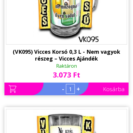
Alkalmakra
Ajándék Ötletek Férfiaknak
Ajándék Nőknek
Ajándék Gyerekeknek
Családtagoknak
(VK095) Vicces Korsó 0,3 L - Nem vagyok
részeg – Vicces Ajándék
Barátnak/Barátnőnek
Raktáron
3.073 Ft
Party kellékek
Névnapi ajándékok
-
+
Kosárba
Vicces ajándékok
Foglalkozás szerint
Sport/Hobbi szerint