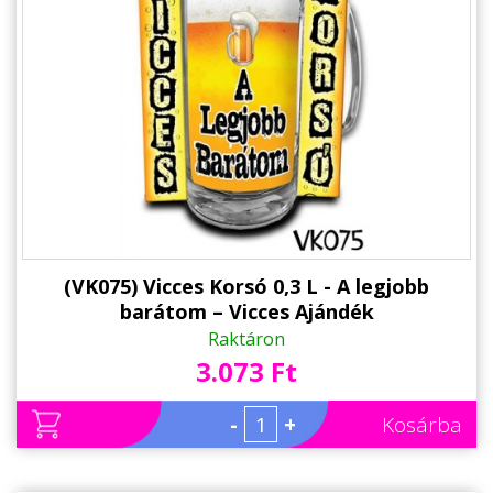
(VK075) Vicces Korsó 0,3 L - A legjobb
barátom – Vicces Ajándék
Raktáron
3.073 Ft
-
+
Kosárba