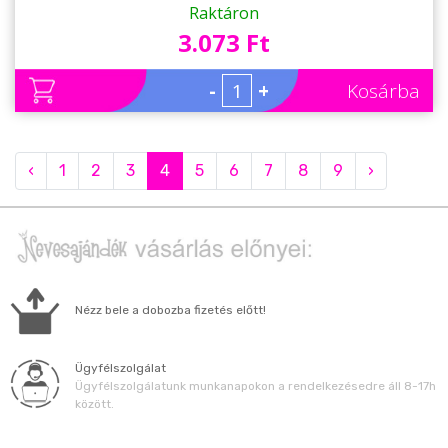
Raktáron
3.073 Ft
-
+
Kosárba
‹
1
2
3
4
5
6
7
8
9
›
Nézz bele a dobozba fizetés előtt!
Ügyfélszolgálat
Ügyfélszolgálatunk munkanapokon a rendelkezésedre áll 8-17h
között.