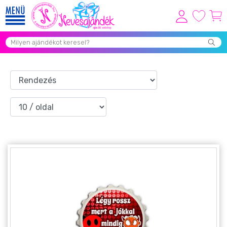
Viszonteladóknak
Újdonságok
Grill Party Kellékek ❤️
Egyedi Ajándékok Rendelés
Összes Ajándék Kategória ⭐
Vicces Pólók
Szerelmes Ajándékok ❤
Budapest Ajándéktárgyak
Szülinapi ajándékok