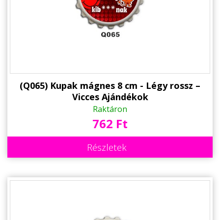
Alkalmakra
Ajándék Ötletek Férfiaknak
Ajándék Nőknek
Ajándék Gyerekeknek
Családtagoknak
(Q065) Kupak mágnes 8 cm - Légy rossz –
Vicces Ajándékok
Barátnak/Barátnőnek
Raktáron
762 Ft
Party kellékek
Névnapi ajándékok
Részletek
Vicces ajándékok
Foglalkozás szerint
Sport/Hobbi szerint