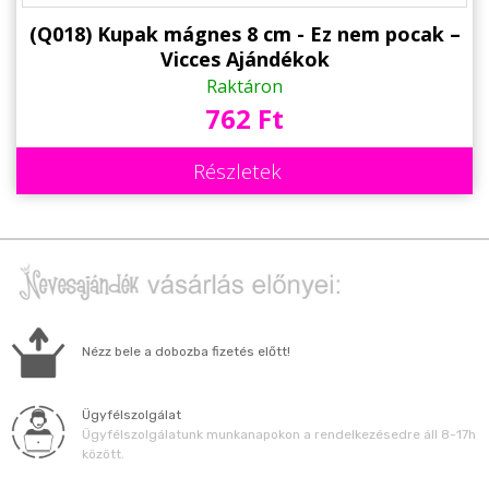
(Q018) Kupak mágnes 8 cm - Ez nem pocak –
Vicces Ajándékok
Raktáron
762 Ft
Részletek
Nézz bele a dobozba fizetés előtt!
Ügyfélszolgálat
Ügyfélszolgálatunk munkanapokon a rendelkezésedre áll 8-17h
között.