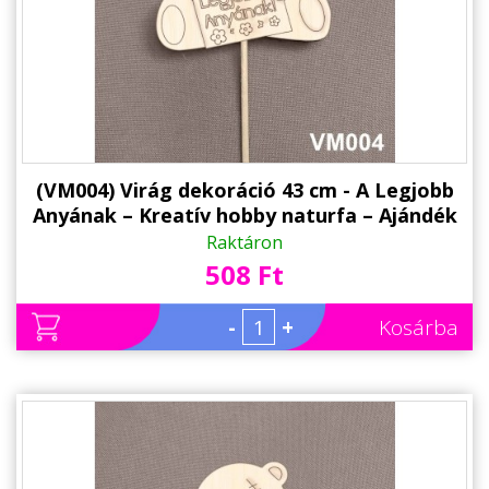
Alkalmakra
Ajándék Ötletek Férfiaknak
Ajándék Nőknek
Ajándék Gyerekeknek
Családtagoknak
(VM004) Virág dekoráció 43 cm - A Legjobb
Anyának – Kreatív hobby naturfa – Ajándék
Barátnak/Barátnőnek
Anyáknak - Anyák napi ajándék
Raktáron
508 Ft
Party kellékek
Névnapi ajándékok
-
+
Kosárba
Vicces ajándékok
Foglalkozás szerint
Sport/Hobbi szerint