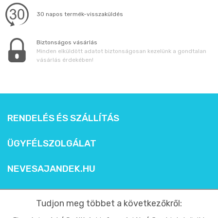
30 napos termék-visszaküldés
Biztonságos vásárlás
Minden elküldött adatot biztonságosan kezelünk a gondtalan
vásárlás érdekében!
RENDELÉS ÉS SZÁLLÍTÁS
ÜGYFÉLSZOLGÁLAT
NEVESAJANDEK.HU
Tudjon meg többet a következőkről: