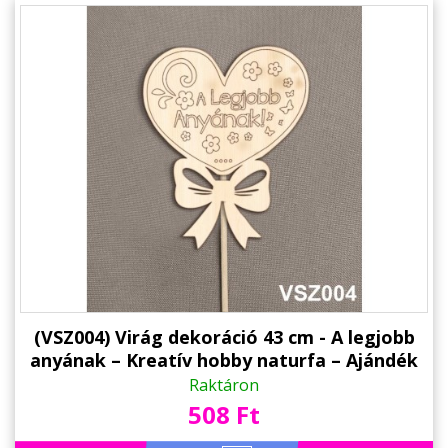
(VSZ004) Virág dekoráció 43 cm - A legjobb
anyának – Kreatív hobby naturfa – Ajándék
Anyáknak - Anyák napi ajándék
Raktáron
508 Ft