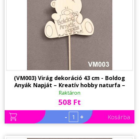
Állatos ajándéktárgyak
(VM003) Virág dekoráció 43 cm - Boldog
Anyák Napját – Kreatív hobby naturfa –
Ajándék Anyáknak - Anyák napi ajándék
Raktáron
508 Ft
-
+
Kosárba