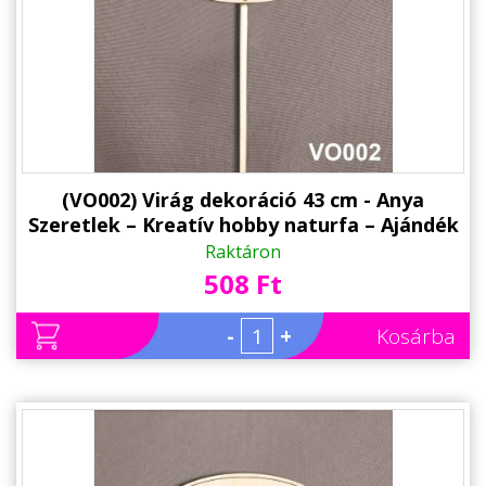
(VO002) Virág dekoráció 43 cm - Anya
Szeretlek – Kreatív hobby naturfa – Ajándék
Anyáknak - Anyák napi ajándék
Raktáron
508 Ft
-
+
Kosárba