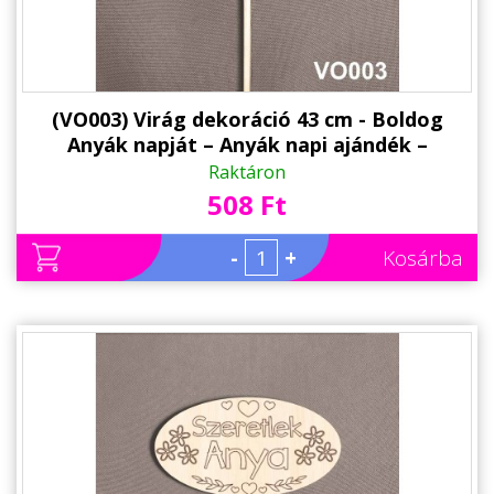
(VO003) Virág dekoráció 43 cm - Boldog
Anyák napját – Anyák napi ajándék –
Ajándék anyáknak
Raktáron
508 Ft
-
+
Kosárba