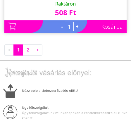
Ajándék Anyáknak - Anyák napi ajándék
Raktáron
508 Ft
-
+
Kosárba
‹
1
2
›
Nézz bele a dobozba fizetés előtt!
Ügyfélszolgálat
Ügyfélszolgálatunk munkanapokon a rendelkezésedre áll 8-17h
között.