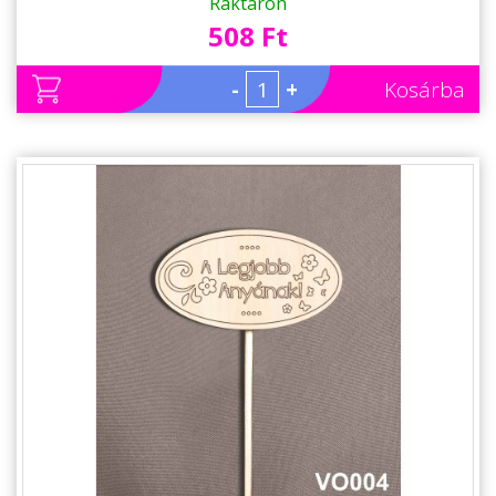
– Ajándék Anyáknak
Raktáron
508 Ft
-
+
Kosárba