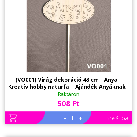
(VO001) Virág dekoráció 43 cm - Anya –
Kreatív hobby naturfa – Ajándék Anyáknak -
Anyák napi ajándék
Raktáron
508 Ft
-
+
Kosárba