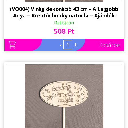
(VO004) Virág dekoráció 43 cm - A Legjobb
Anya – Kreatív hobby naturfa – Ajándék
Anyáknak - Anyák napi ajándék
Raktáron
508 Ft
-
+
Kosárba