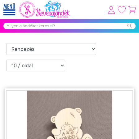
Viszonteladóknak
Újdonságok
Grill Party Kellékek ❤️
Egyedi Ajándékok Rendelés
Összes Ajándék Kategória ⭐
Vicces Pólók
Szerelmes Ajándékok ❤
Budapest Ajándéktárgyak
Szülinapi ajándékok