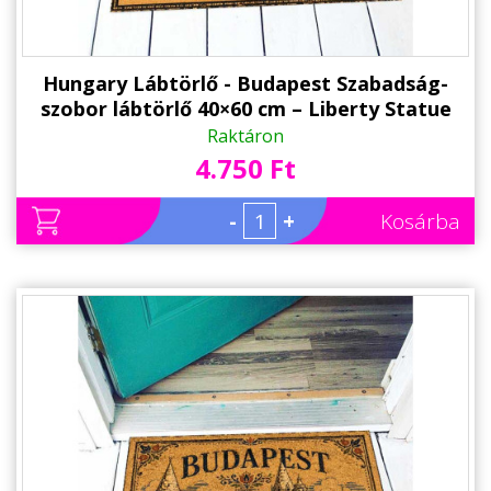
Hungary Lábtörlő - Budapest Szabadság-
szobor lábtörlő 40×60 cm – Liberty Statue
Hungary ajándék
Raktáron
4.750 Ft
-
+
Kosárba