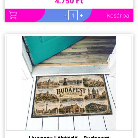
4.750 Ft
-
+
Kosárba