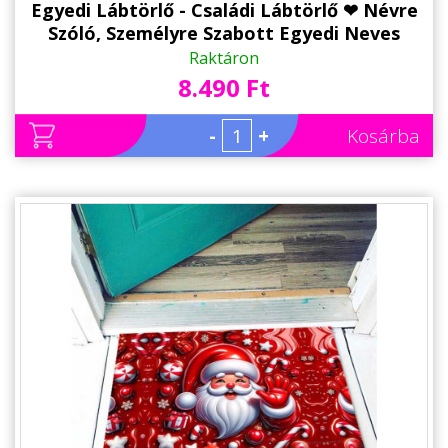
Egyedi Lábtörlő - Családi Lábtörlő ❤ Névre
Szóló, Személyre Szabott Egyedi Neves
Ajándék
Raktáron
8.490 Ft
-
+
Kosárba