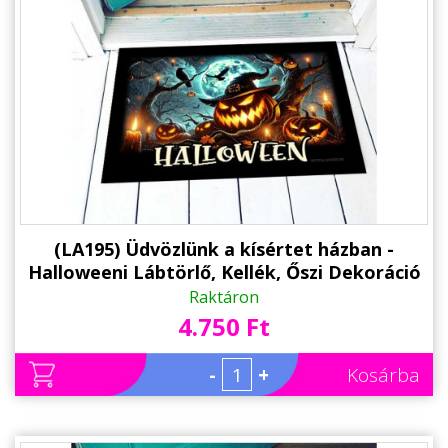
(LA195) Üdvözlünk a kísértet házban -
Halloweeni Lábtörlő, Kellék, Őszi Dekoráció
Raktáron
4.750 Ft
-
+
Kosárba