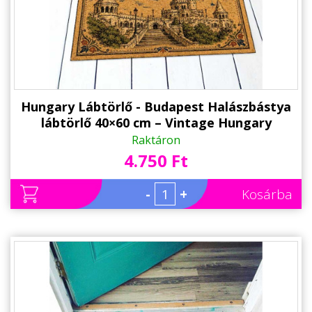
Hungary Lábtörlő - Budapest Halászbástya
lábtörlő 40×60 cm – Vintage Hungary
ajándék
Raktáron
4.750 Ft
-
+
Kosárba