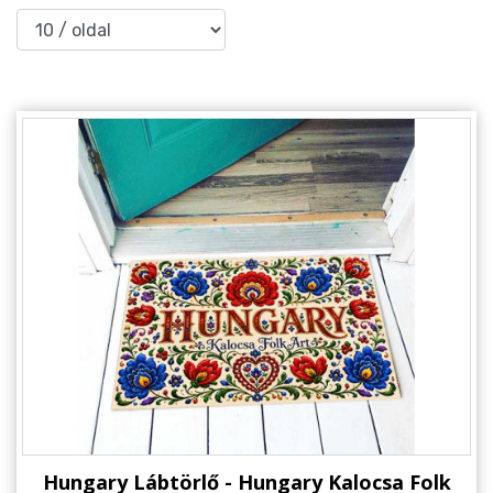
Alkalmakra
Ajándék Ötletek Férfiaknak
Ajándék Nőknek
Ajándék Gyerekeknek
Családtagoknak
Barátnak/Barátnőnek
Party kellékek
Névnapi ajándékok
Vicces ajándékok
Foglalkozás szerint
Sport/Hobbi szerint
Hungary Lábtörlő - Hungary Kalocsa Folk