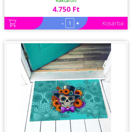
Raktáron
4.750 Ft
-
+
Kosárba