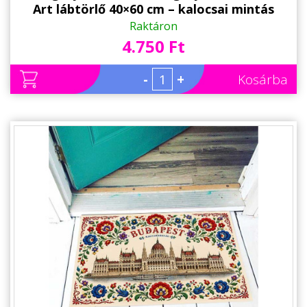
Art lábtörlő 40×60 cm – kalocsai mintás
Állatos ajándéktárgyak
magyar ajándék
Raktáron
4.750 Ft
-
+
Kosárba