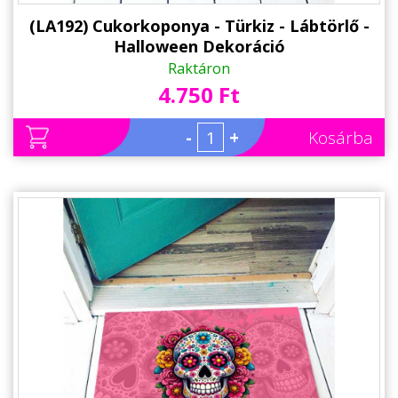
(LA192) Cukorkoponya - Türkiz - Lábtörlő -
Halloween Dekoráció
Raktáron
4.750 Ft
-
+
Kosárba