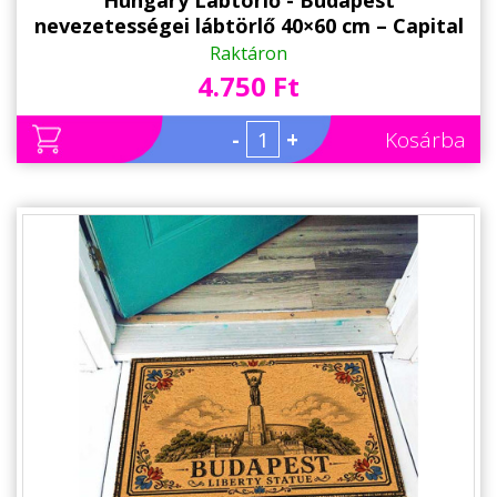
Hungary Lábtörlő - Budapest
nevezetességei lábtörlő 40×60 cm – Capital
of Hungary magyar ajándék
Raktáron
4.750 Ft
-
+
Kosárba