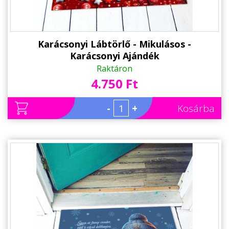
Karácsonyi Lábtörlő - Mikulásos -
Karácsonyi Ajándék
Raktáron
4.750 Ft
-
+
Kosárba