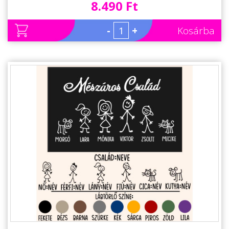
8.490 Ft
-
+
Kosárba