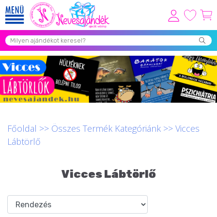
Viszonteladóknak
Újdonságok
Grill Party Kellékek ❤️
Egyedi Ajándékok Rendelés
Összes Ajándék Kategória ⭐
Főoldal
>>
Összes Termék Kategóriánk
>>
Vicces
Vicces Pólók
Lábtörlő
Szerelmes Ajándékok ❤
Vicces Lábtörlő
Budapest Ajándéktárgyak
Szülinapi ajándékok