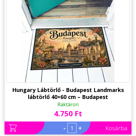
Hungary Lábtörlő - Budapest Landmarks
lábtörlő 40×60 cm – Budapest
nevezetességei Hungary ajándék
Raktáron
4.750 Ft
-
+
Kosárba