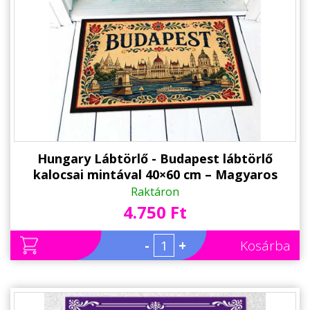
Hungary Lábtörlő - Budapest lábtörlő
kalocsai mintával 40×60 cm – Magyaros
Hungary ajándék
Raktáron
4.750 Ft
-
+
Kosárba