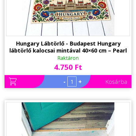
Hungary Lábtörlő - Budapest Hungary
lábtörlő kalocsai mintával 40×60 cm – Pearl
of the Danube ajándék
Raktáron
4.750 Ft
-
+
Kosárba