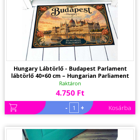
Hungary Lábtörlő - Budapest Parlament
lábtörlő 40×60 cm – Hungarian Parliament
Hungary ajándék
Raktáron
4.750 Ft
-
+
Kosárba