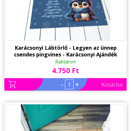
Karácsonyi Lábtörlő - Legyen az ünnep
csendes pingvines - Karácsonyi Ajándék
Raktáron
4.750 Ft
-
+
Kosárba