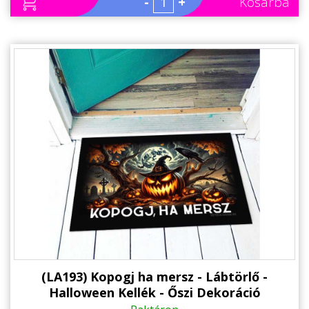
-
+
Kosárba
(LA193) Kopogj ha mersz - Lábtörlő -
Halloween Kellék - Őszi Dekoráció