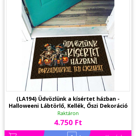
(LA194) Üdvözlünk a kísértet házban -
Halloweeni Lábtörlő, Kellék, Őszi Dekoráció
Raktáron
4.750 Ft