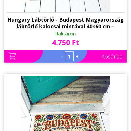
Hungary Lábtörlő - Budapest Magyarország
lábtörlő kalocsai mintával 40×60 cm –
Parlament magyar ajándék
Raktáron
4.750 Ft
-
+
Kosárba