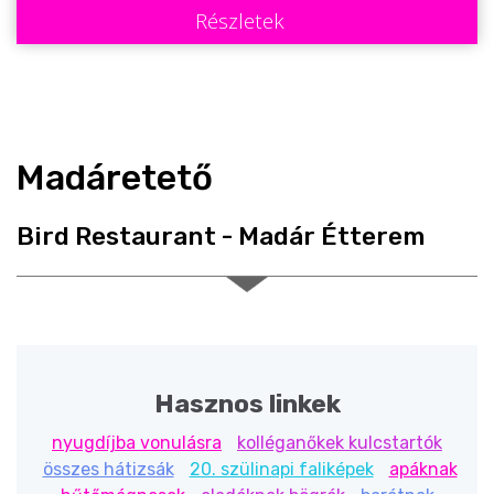
Állatos ajándéktárgyak
Részletek
Madáretető
Bird Restaurant - Madár Étterem
Fából készült etető, ami kertekbe, erkélyre kiakasztva
ideális táplálkozóhely a madaraknak.
Mérete: 24cm széles x 16,7cm mély x 25,5cm magas.
Anyaga: fa
Két féle színben rendelhető: Natúr és Gesztenye barna
Hasznos linkek
nyugdíjba vonulásra
kolléganőkek kulcstartók
összes hátizsák
20. szülinapi faliképek
apáknak