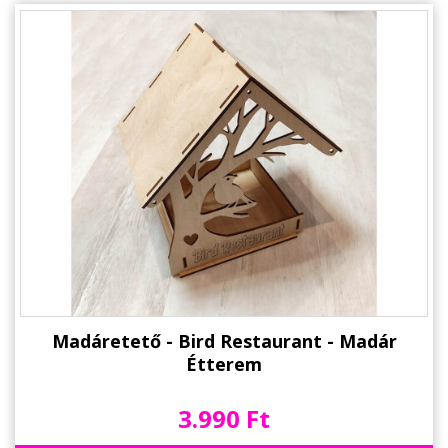
Alkalmakra
Ajándék Ötletek Férfiaknak
Ajándék Nőknek
Ajándék Gyerekeknek
Családtagoknak
Barátnak/Barátnőnek
Party kellékek
Névnapi ajándékok
Vicces ajándékok
Madáretető - Bird Restaurant - Madár
Étterem
Foglalkozás szerint
3.990 Ft
Sport/Hobbi szerint