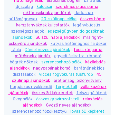
hűtőmágnesek
eladóknak bögrék
barátnak
díjszalag
kalocsai
szerelmes plüss párna
raktárosoknak ajándékok
dadusnak
hűtőmágnesek
20. szülinapi előke
összes bögre
kersztanyáknak kulcstartók
legénybúcsús
szépségszalagok
egézségügyben dolgozóknak
ajándékok
30 szülinapi ajándékok
mrs right-
esküvőre ajándékok
kutyás hűtőmágnes fa dekor
tábla
Dániel neves ajándékok
focis kör párna
műtősnek ajándék
egyedi felirattal kérhető
bögrék nőknek
szerencsehozó pólók
kézilabdás
ajándékok
nagypapának korsó
barátnőnek kicsi
dísztasakok
vicces fogyókúrás tusfürdő
45.
szülinapi ajándékok
éretlenségi bizonyítvány
horgászos nyakkendő
férjnek toll
vállalkozónak
ajándékok
összes 3d képkeretek
felszolgálóknak
üvegpólók
összes gravírozott toll
relaxációs
ajándékok
Győző neves ajándékok
szerencsehozó főzőkesztyű
lovas 3D képkeret