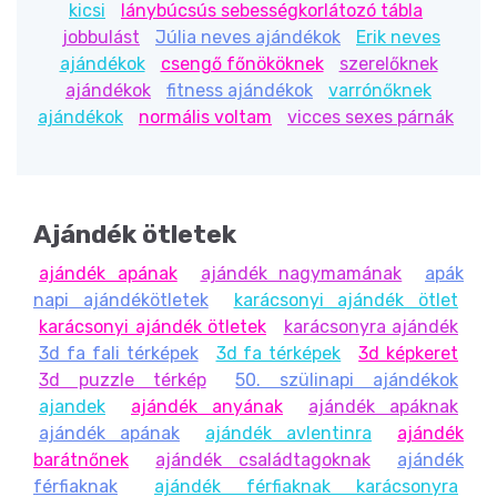
kicsi
lánybúcsús sebességkorlátozó tábla
jobbulást
Júlia neves ajándékok
Erik neves
ajándékok
csengő főnököknek
szerelőknek
ajándékok
fitness ajándékok
varrónőknek
ajándékok
normális voltam
vicces sexes párnák
Ajándék ötletek
ajándék apának
ajándék nagymamának
apák
napi ajándékötletek
karácsonyi ajándék ötlet
karácsonyi ajándék ötletek
karácsonyra ajándék
3d fa fali térképek
3d fa térképek
3d képkeret
3d puzzle térkép
50. szülinapi ajándékok
ajandek
ajándék anyának
ajándék apáknak
ajándék apának
ajándék avlentinra
ajándék
barátnőnek
ajándék családtagoknak
ajándék
férfiaknak
ajándék férfiaknak karácsonyra