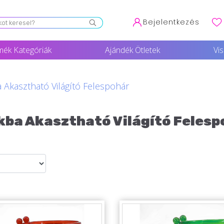
Bejelentkezés
mék Kategóriák
Ajándék Ötletek
Vi
 Akasztható Világító Felespohár
kba Akasztható Világító Felesp