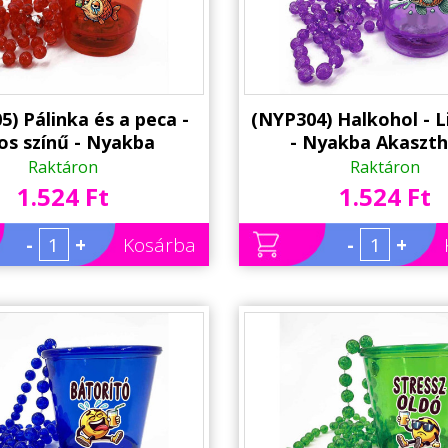
5) Pálinka és a peca -
(NYP304) Halkohol - Li
os színű - Nyakba
- Nyakba Akaszt
ható Felespohár, LED
Felespohár, LED világí
Raktáron
Raktáron
ással - Horgász ajándék
Horgász ajándék ötlet
1.524 Ft
1.524 Ft
- Party Pohár - Party
Pohár - Party Kel
Kellék
-
+
Kosárba
-
+