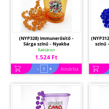
(NYP328) Immunerősítő -
(NYP312
Sárga színű - Nyakba
színű
Akasztható Felespohár, LED
Felespo
Raktáron
világítással - Party Pohár -
Party 
1.524 Ft
Party Kellék
-
+
Kosárba