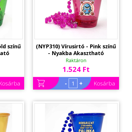
ld színű
(NYP310) Vírusirtó - Pink színű
ható
- Nyakba Akasztható
tással -
Felespohár, LED világítással -
Raktáron
 Kellék
Party Pohár - Party Kellék
1.524 Ft
Kosárba
-
+
Kosárba