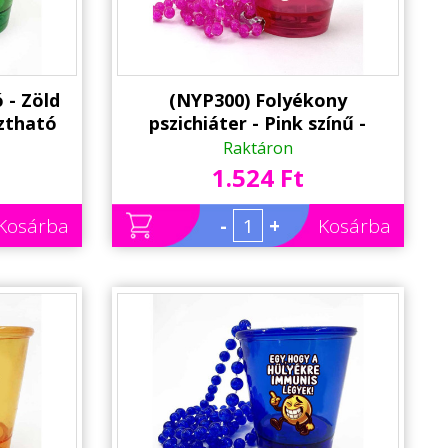
 - Zöld
(NYP300) Folyékony
ztható
pszichiáter - Pink színű -
tással -
Nyakba Akasztható
Raktáron
 Kellék
Felespohár, LED világítással -
1.524 Ft
Party Pohár - Party Kellék
Kosárba
-
+
Kosárba