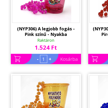
(NYP306) A legjobb fogás -
(NYP30
Pink színű - Nyakba
Pir
Akasztható Felespohár, LED
Akaszt
Raktáron
világítással - Horgász ajándék
világít
1.524 Ft
ötlet - Party Pohár - Party
ötlet 
Kellék
-
+
Kosárba