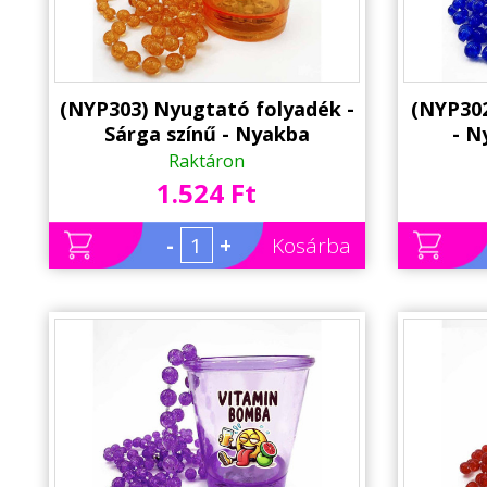
(NYP303) Nyugtató folyadék -
(NYP302
Sárga színű - Nyakba
- N
Akasztható Felespohár, LED
Felespo
Raktáron
világítással - Party Pohár -
Party 
1.524 Ft
Party Kellék
-
+
Kosárba