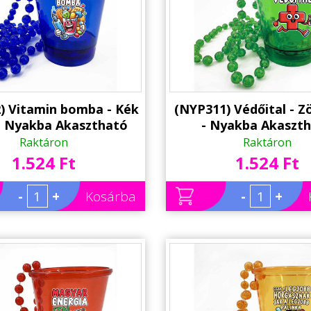
) Vitamin bomba - Kék
(NYP311) Védőital - Zö
 - Nyakba Akasztható
- Nyakba Akaszt
hár, LED világítással -
Felespohár, LED világí
Raktáron
Raktáron
Pohár - Party Kellék
Party Pohár - Party
1.524 Ft
1.524 Ft
-
+
Kosárba
-
+