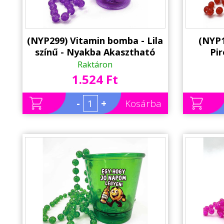
(NYP299) Vitamin bomba - Lila
(NYP1
színű - Nyakba Akasztható
Pir
Felespohár, LED világítással -
Akaszt
Raktáron
Party Pohár - Party Kellék
világí
1.524 Ft
-
+
Kosárba