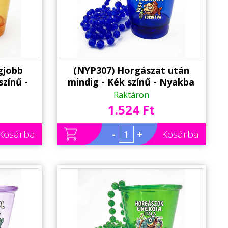
gjobb
(NYP307) Horgászat után
színű -
mindig - Kék színű - Nyakba
ató
Akasztható Felespohár, LED
Raktáron
tással -
világítással - Horgász ajándék
1.524 Ft
 - Party
ötlet - Party Pohár - Party
lék
Kellék
Kosárba
-
+
Kosárba