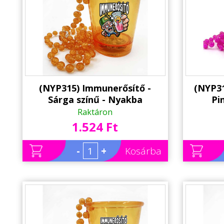
Állatos ajándéktárgyak
(NYP315) Immunerősítő -
(NYP314
Sárga színű - Nyakba
Pi
Akasztható Felespohár, LED
Akaszt
Raktáron
világítással - Vicces Nyugdíjas
világítá
1.524 Ft
Ajándék - Party Pohár - Party
Ajándék
Kellék
-
+
Kosárba