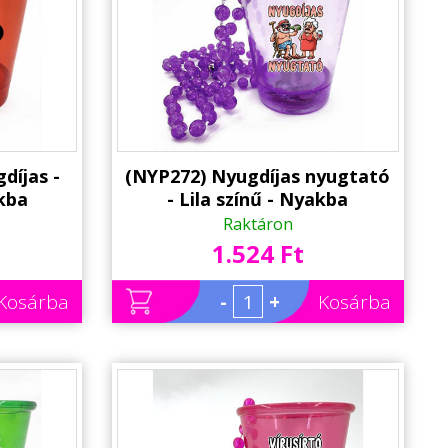
díjas -
(NYP272) Nyugdíjas nyugtató
akba
- Lila színű - Nyakba
ár, LED
Akasztható Felespohár, LED
Raktáron
Nyugdíjas
világítással - Vicces Nyugdíjas
1.524 Ft
 - Party
Ajándék - Party Pohár - Party
Kellék
Kosárba
-
+
Kosárba