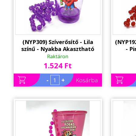
(NYP309) Szíverősítő - Lila
(NYP192
színű - Nyakba Akasztható
- P
Felespohár, LED világítással -
Akaszt
Raktáron
Party Pohár - Party Kellék
világí
1.524 Ft
-
+
Kosárba