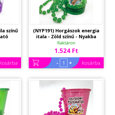
la színű
(NYP191) Horgászok energia
ható
itala - Zöld színű - Nyakba
tással -
Akasztható Felespohár, LED
Raktáron
 - Party
világítással - Horgász ajándék
1.524 Ft
lék
ötlet - Party Pohár - Party
Kellék
Kosárba
-
+
Kosárba