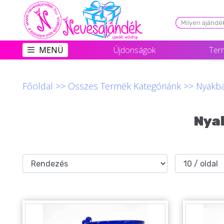
Viszonteladóknak
MENÜ
Újdonságok
Ter
Újdonságok
Grill Party Kellékek ❤️
Főoldal
>>
Összes Termék Kategóriánk
>>
Nyakba
Egyedi Ajándékok Rendelés
Nya
Összes Ajándék Kategória ⭐
Vicces Pólók
Szerelmes Ajándékok ❤
Budapest Ajándéktárgyak
Szülinapi ajándékok