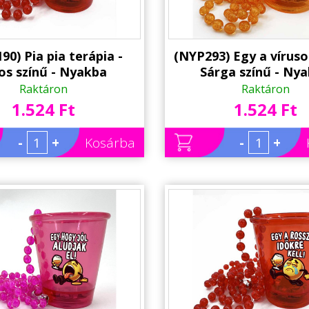
90) Pia pia terápia -
(NYP293) Egy a vírusok
os színű - Nyakba
Sárga színű - Ny
ható Felespohár, LED
Akasztható Felespoh
Raktáron
Raktáron
tással - Party Pohár -
világítással - Party 
1.524 Ft
1.524 Ft
Party Kellék
Party Kellék
-
+
Kosárba
-
+