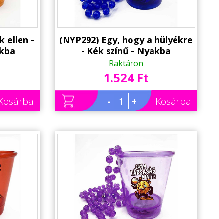
 ellen -
(NYP292) Egy, hogy a hülyékre
akba
- Kék színű - Nyakba
ár, LED
Akasztható Felespohár, LED
Raktáron
Pohár -
világítással - Party Pohár -
1.524 Ft
Party Kellék
Kosárba
-
+
Kosárba