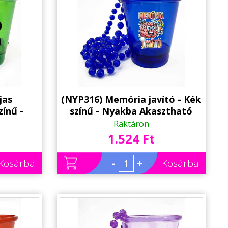
jas
(NYP316) Memória javító - Kék
zínű -
színű - Nyakba Akasztható
ató
Felespohár, LED világítással -
Raktáron
tással -
Vicces Nyugdíjas Ajándék -
1.524 Ft
ándék -
Party Pohár - Party Kellék
 Kellék
Kosárba
-
+
Kosárba