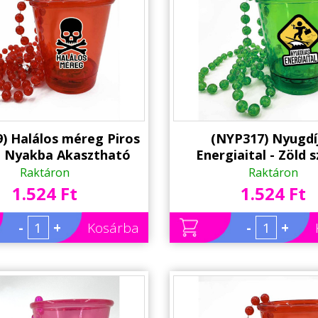
) Halálos méreg Piros
(NYP317) Nyugdí
 - Nyakba Akasztható
Energiaital - Zöld s
hár, LED világítással -
Nyakba Akaszth
Raktáron
Raktáron
ween - Party Kellék
Felespohár, LED világí
1.524 Ft
1.524 Ft
Vicces Nyugdíjas Aj
Party Pohár - Party
-
+
Kosárba
-
+