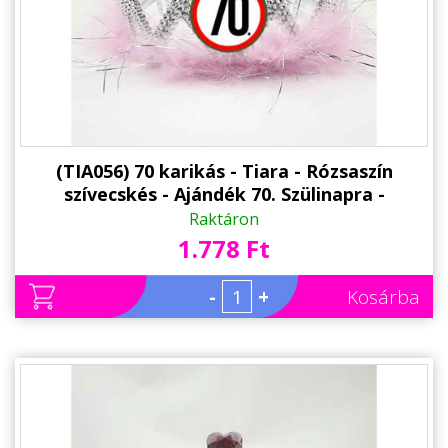
(TIA056) 70 karikás - Tiara - Rózsaszín
szívecskés - Ajándék 70. Szülinapra -
Születésnapi Party Kellék
Raktáron
1.778 Ft
-
+
Kosárba