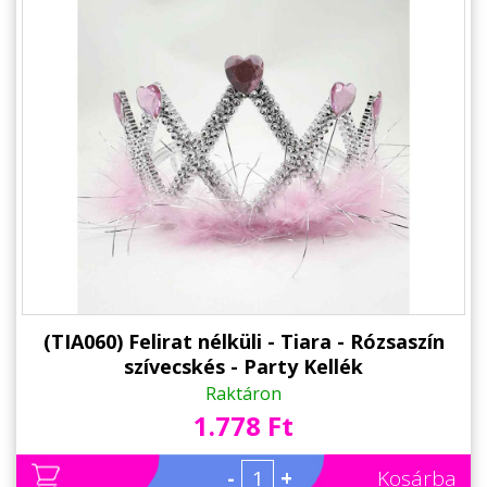
Alkalmakra
Ajándék Ötletek Férfiaknak
Ajándék Nőknek
Ajándék Gyerekeknek
Családtagoknak
Barátnak/Barátnőnek
Party kellékek
Névnapi ajándékok
(TIA060) Felirat nélküli - Tiara - Rózsaszín
szívecskés - Party Kellék
Vicces ajándékok
Raktáron
Foglalkozás szerint
1.778 Ft
Sport/Hobbi szerint
-
+
Kosárba