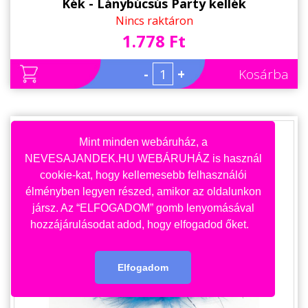
Kék - Lánybúcsús Party kellék
Nincs raktáron
1.778 Ft
-
+
Kosárba
Mint minden webáruház, a
NEVESAJANDEK.HU WEBÁRUHÁZ is használ
cookie-kat, hogy kellemesebb felhasználói
élményben legyen részed, amikor az oldalunkon
jársz. Az “ELFOGADOM” gomb lenyomásával
hozzájárulásodat adod, hogy elfogadod őket.
Elfogadom