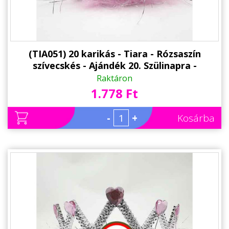
(TIA051) 20 karikás - Tiara - Rózsaszín
szívecskés - Ajándék 20. Szülinapra -
Születésnapi Party Kellék
Raktáron
1.778 Ft
-
+
Kosárba