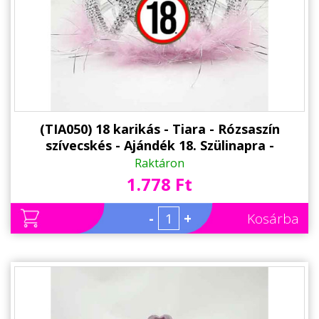
(TIA050) 18 karikás - Tiara - Rózsaszín
szívecskés - Ajándék 18. Szülinapra -
Születésnapi Party Kellék
Raktáron
1.778 Ft
-
+
Kosárba