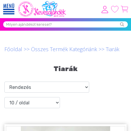
Viszonteladóknak
Újdonságok
Grill Party Kellékek ❤️
Főoldal
>>
Összes Termék Kategóriánk
>>
Tiarák
Egyedi Ajándékok Rendelés
Tiarák
Összes Ajándék Kategória ⭐
Vicces Pólók
Szerelmes Ajándékok ❤
Budapest Ajándéktárgyak
Szülinapi ajándékok