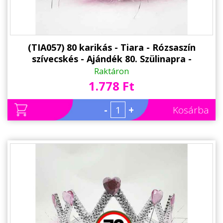
(TIA057) 80 karikás - Tiara - Rózsaszín
szívecskés - Ajándék 80. Szülinapra -
Születésnapi Party Kellék
Raktáron
1.778 Ft
-
+
Kosárba