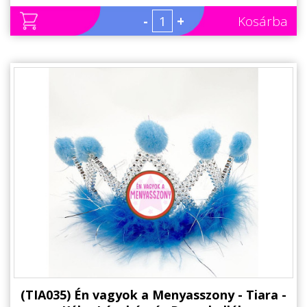
-
+
Kosárba
(TIA035) Én vagyok a Menyasszony - Tiara -