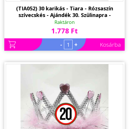
(TIA052) 30 karikás - Tiara - Rózsaszín
szívecskés - Ajándék 30. Szülinapra -
Születésnapi Party Kellék
Raktáron
1.778 Ft
-
+
Kosárba