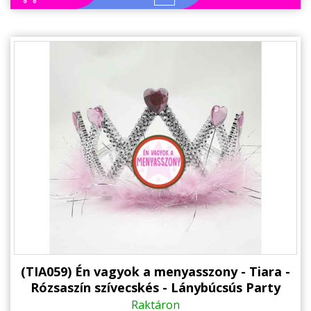
Állatos ajándéktárgyak
(TIA059) Én vagyok a menyasszony - Tiara -
Rózsaszín szívecskés - Lánybúcsús Party
kellék
Raktáron