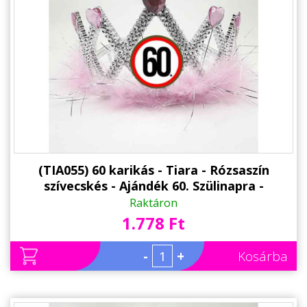
(TIA055) 60 karikás - Tiara - Rózsaszín
szívecskés - Ajándék 60. Szülinapra -
Születésnapi Party Kellék
Raktáron
1.778 Ft
-
+
Kosárba