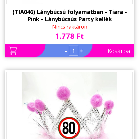
(TIA046) Lánybúcsú folyamatban - Tiara -
Pink - Lánybúcsús Party kellék
Nincs raktáron
1.778 Ft
-
+
Kosárba