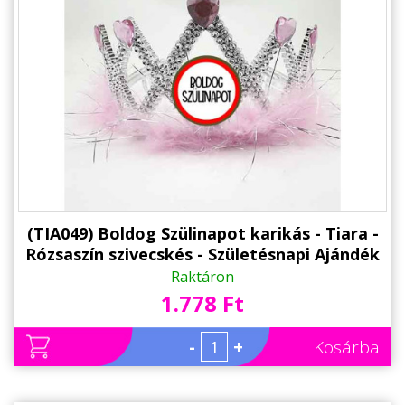
(TIA049) Boldog Szülinapot karikás - Tiara -
Rózsaszín szivecskés - Születésnapi Ajándék
- Születésnapi Party Kellék
Raktáron
1.778 Ft
-
+
Kosárba