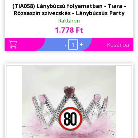
(TIA058) Lánybúcsú folyamatban - Tiara -
Rózsaszín szívecskés - Lánybúcsús Party
kellék
Raktáron
1.778 Ft
-
+
Kosárba