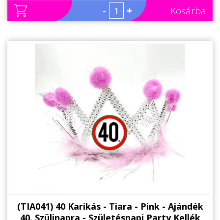
-
+
Kosárba
(TIA041) 40 Karikás - Tiara - Pink - Ajándék
40. Szülinapra - Születésnapi Party Kellék