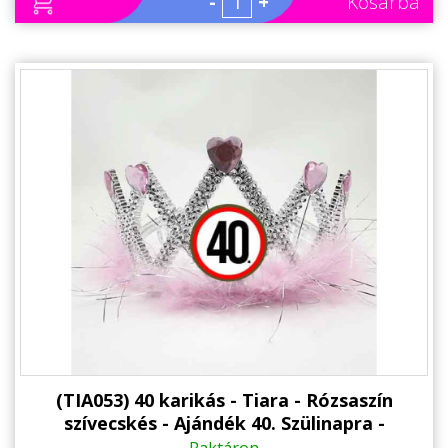
-
+
Kosárba
(TIA053) 40 karikás - Tiara - Rózsaszín
szívecskés - Ajándék 40. Szülinapra -
Születésnapi Party Kellék