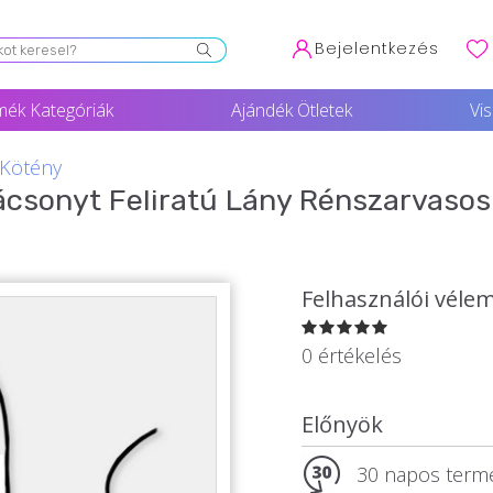
Bejelentkezés
mék Kategóriák
Ajándék Ötletek
Vi
 Kötény
ácsonyt Feliratú Lány Rénszarvasos
Felhasználói véle
0 értékelés
Előnyök
30 napos termé