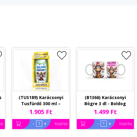
s
(TUS189) Karácsonyi
(B1366) Karácsonyi
Tusfürdő 300 ml –
Bögre 3 dl - Boldog
s
Boldog Karácsonyt
Karácsonyt feliratú
1.905 Ft
1.499 Ft
-
Rénszarvas Fiú Mintás
rénszarvas lány -
g
Tusfürdő - Karácsonyit
Karácsonyi Ajándék
-
+
-
+
ba
Kosárba
Kosárba
Ajándék