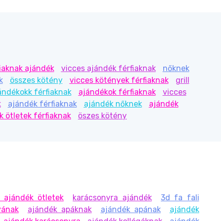
fiaknak ajándék
vicces ajándék férfiaknak
nőknek
k
összes kötény
vicces kötények férfiaknak
grill
ándékokk férfiaknak
ajándékok férfiaknak
vicces
k
ajándék férfiaknak
ajándék nőknek
ajándék
k ötletek férfiaknak
öszes kötény
 ajándék ötletek
karácsonyra ajándék
3d fa fali
yának
ajándék apáknak
ajándék apának
ajándék