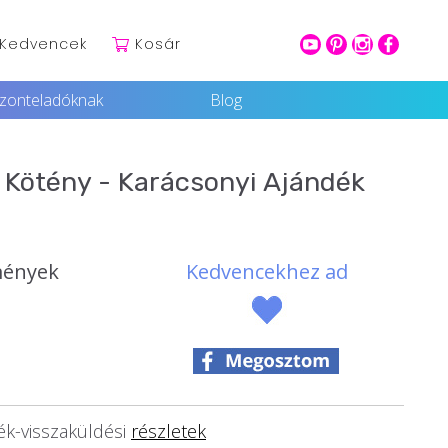
Kedvencek
Kosár
youtube
pinterest
intagram
facebook
szonteladóknak
Blog
 Kötény - Karácsonyi Ajándék
mények
Kedvencekhez ad
k-visszaküldési
részletek