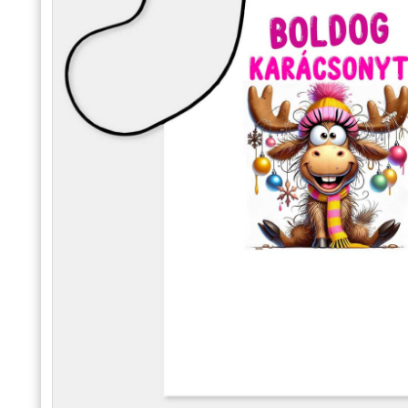
Alkalmakra
Ajándék Ötletek Férfiaknak
Ajándék Nőknek
Ajándék Gyerekeknek
Családtagoknak
Barátnak/Barátnőnek
Party kellékek
Névnapi ajándékok
Vicces ajándékok
Foglalkozás szerint
Sport/Hobbi szerint