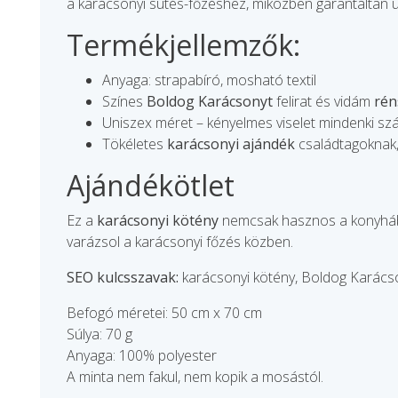
a karácsonyi sütés-főzéshez, miközben garantáltan ü
Termékjellemzők:
Anyaga: strapabíró, mosható textil
Színes
Boldog Karácsonyt
felirat és vidám
rén
Uniszex méret – kényelmes viselet mindenki s
Tökéletes
karácsonyi ajándék
családtagoknak,
Ajándékötlet
Ez a
karácsonyi kötény
nemcsak hasznos a konyhá
varázsol a karácsonyi főzés közben.
SEO kulcsszavak:
karácsonyi kötény, Boldog Karácson
Befogó méretei: 50 cm x 70 cm
Súlya: 70 g
Anyaga: 100% polyester
A minta nem fakul, nem kopik a mosástól.