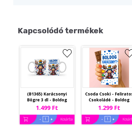
Kapcsolódó termékek
(B1365) Karácsonyi
Csoda Csoki - Felirato
Bögre 3 dl - Boldog
Csokoládé - Boldog
Karácsonyt feliratú
Karácsonyt Rénszarva
1.499 Ft
1.299 Ft
rénszarvas fiú -
fiú - Karácsonyi Csoki 
Karácsonyi Ajándék
Rizses Csokoládé 75 
-
+
-
+
Kosárba
Kosár