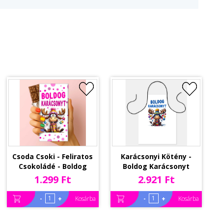
Csoda Csoki - Feliratos
Karácsonyi Kötény -
Csokoládé - Boldog
Boldog Karácsonyt
Karácsonyt Rénszarvas
Feliratú Fiú
1.299 Ft
2.921 Ft
lány - Karácsonyi Csoki
Rénszarvasos Kötény -
- Rizses Csokoládé 75 g
Karácsonyi Ajándék
-
+
-
+
Kosárba
Kosárba