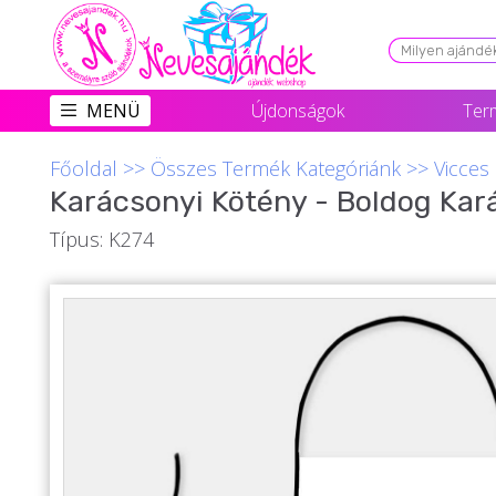
Viszonteladóknak
MENÜ
Újdonságok
Ter
Újdonságok
Főoldal
>>
Összes Termék Kategóriánk
>>
Vicces
Grill Party Kellékek ❤️
Karácsonyi Kötény - Boldog Kar
Egyedi Ajándékok Rendelés
Típus: K274
Összes Ajándék Kategória ⭐
Vicces Pólók
Szerelmes Ajándékok ❤
Budapest Ajándéktárgyak
Szülinapi ajándékok