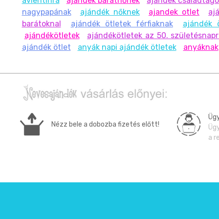
avlentinra
ajándék barátnőnek
ajándék családtag
nagypapának
ajándék nőknek
ajandek otlet
aj
barátoknal
ajándék ötletek férfiaknak
ajándék 
ajándékötletek
ajándékötletek az 50. születésnap
ajándék ötlet
anyák napi ajándék ötletek
anyáknak
Ügy
Nézz bele a dobozba fizetés előtt!
Ügy
a r