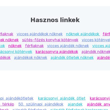
Hasznos linkek
fiaknak
vicces ajándékok nőknek
nőknek ajándékok
fér
yek nőknek
sütés-főzés konyhai kötények
vicces köténye
kok
nőknek
férfiaknak
vicces ajándék nőknek
vicces aj
rácsonyi kötények
karácsonyra ajándékok
ajándék nőkne
ndékok
ajándékok nőknek
ajándék ötletek nőknek
ajándé
pi ajándékötletek
karácsonyi ajándék ötlet
karácsonyi
 térkép
50. szülinapi ajándékok
ajandek
ajándék an