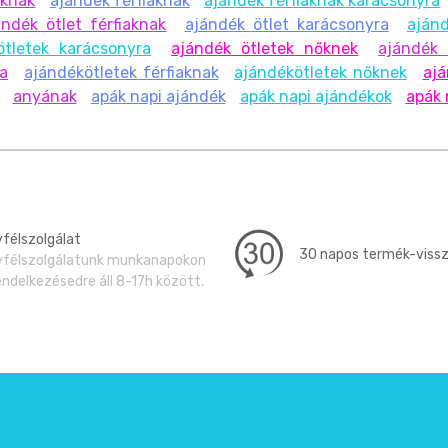
oknak
ajándék férfiaknak
ajándék férfiaknak karácsonyra
ándék ötlet férfiaknak
ajándék ötlet karácsonyra
aján
ötletek karácsonyra
ajándék ötletek nőknek
ajándék 
ra
ajándékötletek férfiaknak
ajándékötletek nőknek
ajá
anyának
apák napi ajándék
apák napi ajándékok
apák 
félszolgálat
30 napos termék-viss
félszolgálatunk munkanapokon
endelkezésedre áll 8-17h között.