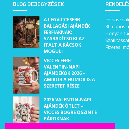
BLOG BEJEGYZÉSEK
RENDELÉ
A LEGVICCESEBB
Felhasználó
BALLAGÁSI AJÁNDÉK
30 napos t
FÉRFIAKNAK:
Hogyan tud
SZABADÍTSD KI AZ
Szállítássa
ITALT A RÁCSOK
Fizetési m
MÖGÜL!
VICCES FÉRFI
VALENTIN-NAPI
AJÁNDÉKOK 2026 –
AMIKOR A HUMOR IS A
SZERETET RÉSZE
2026 VALENTIN-NAPI
AJÁNDÉK ÖTLET –
VICCES BÖGRE ŐSZINTE
PÁROKNAK