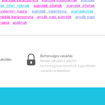
ajándék karácsonyra
ajándék kollégáknak
ajándék
dék ötlet nőknek
ajándék ötletek
ajándék ötletek
valentin napra
ajándék valentinra
ajandekotlet
nédék karácsonyra
anyák napi ajándék
anyák napi
napja
apáknak
Biztonságos vásárlás
zaküldés
Minden elküldött adatot
biztonságosan kezelünk a gondtalan
vásárlás érdekében!