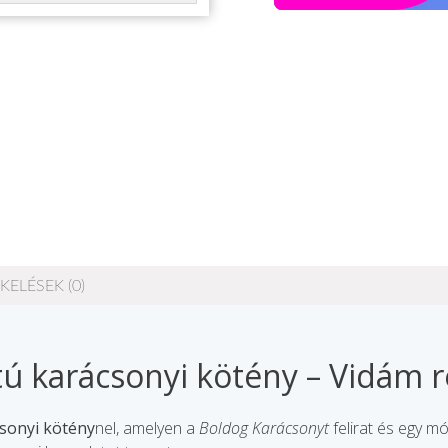
KELÉSEK (0)
tú karácsonyi kötény – Vidám 
sonyi kötény
nel, amelyen a
Boldog Karácsonyt
felirat és egy m