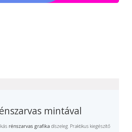
rénszarvas mintával
ókás
rénszarvas grafika
díszeleg. Praktikus kiegészítő