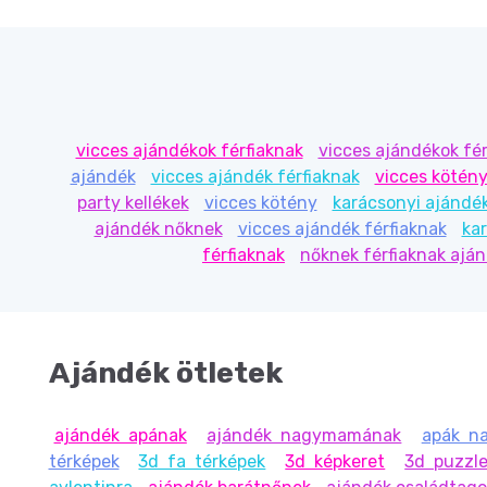
vicces ajándékok férfiaknak
vicces ajándékok fér
ajándék
vicces ajándék férfiaknak
vicces kötén
party kellékek
vicces kötény
karácsonyi ajándé
ajándék nőknek
vicces ajándék férfiaknak
ka
férfiaknak
nőknek férfiaknak ajá
Ajándék ötletek
ajándék apának
ajándék nagymamának
apák na
térképek
3d fa térképek
3d képkeret
3d puzzle