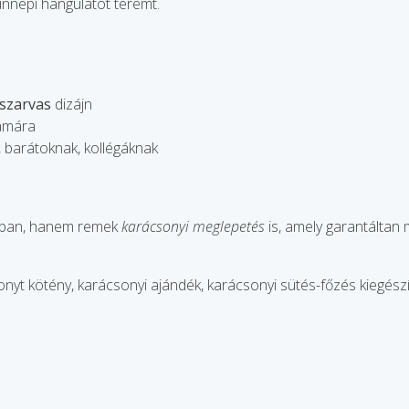
nnepi hangulatot teremt.
szarvas
dizájn
zámára
 barátoknak, kollégáknak
ban, hanem remek
karácsonyi meglepetés
is, amely garantáltan 
yt kötény, karácsonyi ajándék, karácsonyi sütés-főzés kiegészí