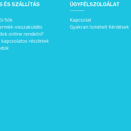
S ÉS SZÁLLÍTÁS
ÜGYFÉLSZOLGÁLAT
i fiók
Kapcsolat
ermék-visszaküldés
Gyakran Ismételt Kérdések
ok online rendelni?
l kapcsolatos részletek
ódok