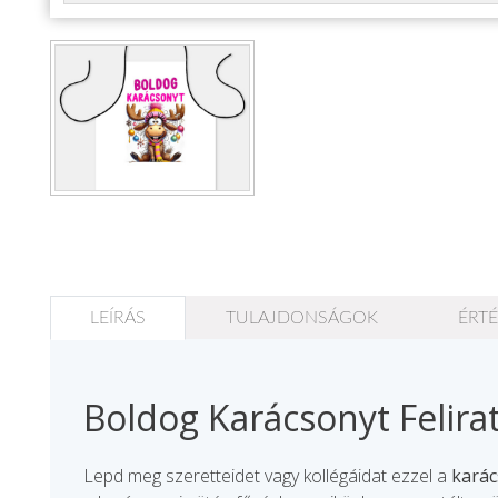
Állatos ajándéktárgyak
LEÍRÁS
TULAJDONSÁGOK
ÉRTÉ
Boldog Karácsonyt Felira
Lepd meg szeretteidet vagy kollégáidat ezzel a
karác