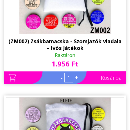
(ZM002) Zsákbamacska - Szomjazók viadala
– Ivós Játékok
Raktáron
1.956 Ft
-
+
Kosárba