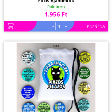
Focis Ajándékok
Raktáron
1.956 Ft
-
+
Kosárba