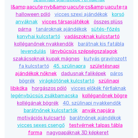
ra ér feltölteni!!!!!
l&amp;aacute;nyb&amp;uacute;cs&amp;uacute;ra
halloween póló
vicces szexi ajándékok
korsó
Jó szórakozást!
anyáknak
vicces társasjátékok
összes plüss
párna
tanároknak ajándékok
sütés-főzés
konyhai kulcstartó
vadászoknak kulcstartó
kolléganőnek nyakkendők
barátnak kis fatábla
levendulás
lánybúcsús szépségszalagok
szakácsoknak kupak mágnes
kutyás gravírozott
fa kulcstartó
45. szülinapra
születésnapi
ajándékok nőknek
dadusnak faliképek
páros
bögrék
virágkötőnek kulcstartó
szülinapi
libikóka
horgászos póló
vicces előkék férfiaknak
legénybúcsús zsákbamacska
kolléganőnek bögre
kollégának bögrék
40. szülinapi nyakkendők
barátnőnek kulcstartók
anyák napjára
motivációs kulcsartó
barátnőnek ajándékok
vicces sexes csengő
testvérnek talpas tábla
forma
nagypapáknak 3D képkeret