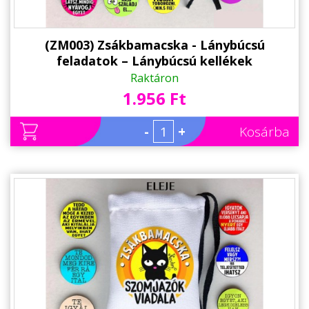
(ZM003) Zsákbamacska - Lánybúcsú
feladatok – Lánybúcsú kellékek
Raktáron
1.956 Ft
-
+
Kosárba