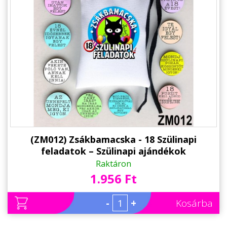
(ZM012) Zsákbamacska - 18 Szülinapi
feladatok – Szülinapi ajándékok
Raktáron
1.956 Ft
-
+
Kosárba