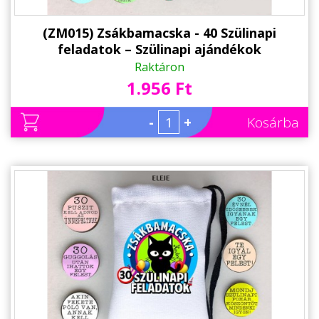
(ZM015) Zsákbamacska - 40 Szülinapi
feladatok – Szülinapi ajándékok
Raktáron
1.956 Ft
-
+
Kosárba