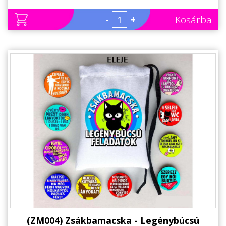
-
+
Kosárba
(ZM004) Zsákbamacska - Legénybúcsú