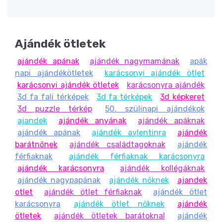
Ajándék ötletek
ajándék apának
ajándék nagymamának
apák
napi ajándékötletek
karácsonyi ajándék ötlet
karácsonyi ajándék ötletek
karácsonyra ajándék
3d fa fali térképek
3d fa térképek
3d képkeret
3d puzzle térkép
50. szülinapi ajándékok
ajandek
ajándék anyának
ajándék apáknak
ajándék apának
ajándék avlentinra
ajándék
barátnőnek
ajándék családtagoknak
ajándék
férfiaknak
ajándék férfiaknak karácsonyra
ajándék karácsonyra
ajándék kollégáknak
ajándék nagypapának
ajándék nőknek
ajandek
otlet
ajándék ötlet férfiaknak
ajándék ötlet
karácsonyra
ajándék ötlet nőknek
ajándék
ötletek
ajándék ötletek barátoknal
ajándék