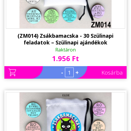
(ZM014) Zsákbamacska - 30 Szülinapi
feladatok – Szülinapi ajándékok
Raktáron
1.956 Ft
-
+
Kosárba