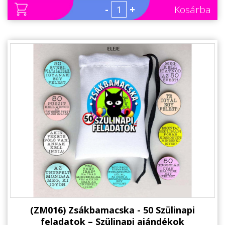
Állatos ajándéktárgyak
-
+
Kosárba
(ZM016) Zsákbamacska - 50 Szülinapi
feladatok – Szülinapi ajándékok