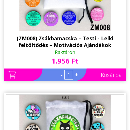
(ZM008) Zsákbamacska – Testi - Lelki
feltöltődés – Motivációs Ajándékok
Raktáron
1.956 Ft
-
+
Kosárba