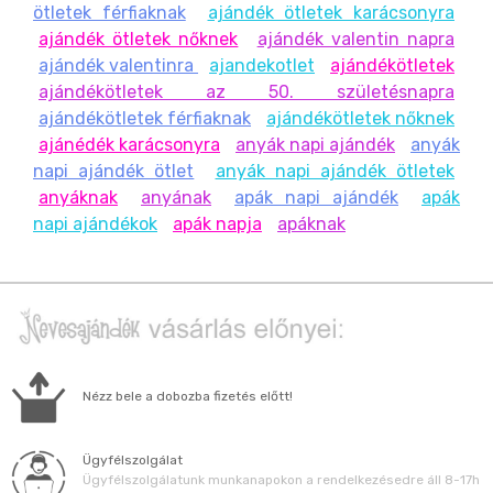
ötletek férfiaknak
ajándék ötletek karácsonyra
ajándék ötletek nőknek
ajándék valentin napra
ajándék valentinra
ajandekotlet
ajándékötletek
ajándékötletek az 50. születésnapra
ajándékötletek férfiaknak
ajándékötletek nőknek
ajánédék karácsonyra
anyák napi ajándék
anyák
napi ajándék ötlet
anyák napi ajándék ötletek
anyáknak
anyának
apák napi ajándék
apák
napi ajándékok
apák napja
apáknak
Nézz bele a dobozba fizetés előtt!
Ügyfélszolgálat
Ügyfélszolgálatunk munkanapokon a rendelkezésedre áll 8-17h