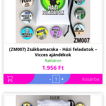
(ZM007) Zsákbamacska - Házi feladatok –
Vicces ajándékok
Raktáron
1.956 Ft
-
+
Kosárba