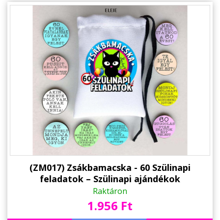
Alkalmakra
Ajándék Ötletek Férfiaknak
Ajándék Nőknek
Ajándék Gyerekeknek
Családtagoknak
Barátnak/Barátnőnek
Party kellékek
Névnapi ajándékok
Vicces ajándékok
(ZM017) Zsákbamacska - 60 Szülinapi
feladatok – Szülinapi ajándékok
Foglalkozás szerint
Raktáron
1.956 Ft
Sport/Hobbi szerint