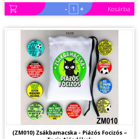
-
+
Kosárba
(ZM010) Zsákbamacska - Piázós Focizós –