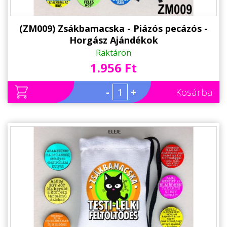
(ZM009) Zsákbamacska - Piázós pecázós -
Horgász Ajándékok
Raktáron
1.956 Ft
-
+
Kosárba