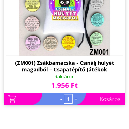
(ZM001) Zsákbamacska - Csinálj hülyét
magadból – Csapatépítő Játékok
Raktáron
1.956 Ft
-
+
Kosárba