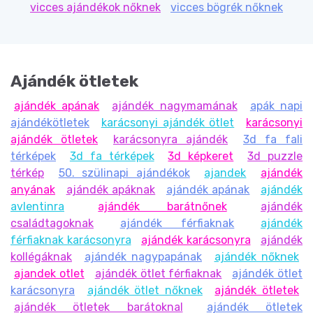
vicces ajándékok nőknek
vicces bögrék nőknek
Ajándék ötletek
ajándék apának
ajándék nagymamának
apák napi
ajándékötletek
karácsonyi ajándék ötlet
karácsonyi
ajándék ötletek
karácsonyra ajándék
3d fa fali
térképek
3d fa térképek
3d képkeret
3d puzzle
térkép
50. szülinapi ajándékok
ajandek
ajándék
anyának
ajándék apáknak
ajándék apának
ajándék
avlentinra
ajándék barátnőnek
ajándék
családtagoknak
ajándék férfiaknak
ajándék
férfiaknak karácsonyra
ajándék karácsonyra
ajándék
kollégáknak
ajándék nagypapának
ajándék nőknek
ajandek otlet
ajándék ötlet férfiaknak
ajándék ötlet
karácsonyra
ajándék ötlet nőknek
ajándék ötletek
ajándék ötletek barátoknal
ajándék ötletek