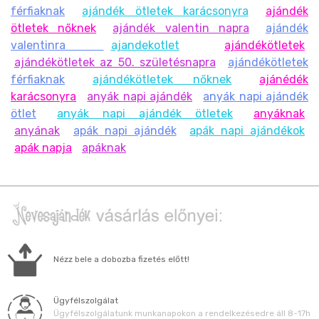
férfiaknak
ajándék ötletek karácsonyra
ajándék
ötletek nőknek
ajándék valentin napra
ajándék
valentinra
ajandekotlet
ajándékötletek
ajándékötletek az 50. születésnapra
ajándékötletek
férfiaknak
ajándékötletek nőknek
ajánédék
karácsonyra
anyák napi ajándék
anyák napi ajándék
ötlet
anyák napi ajándék ötletek
anyáknak
anyának
apák napi ajándék
apák napi ajándékok
apák napja
apáknak
Nézz bele a dobozba fizetés előtt!
Ügyfélszolgálat
Ügyfélszolgálatunk munkanapokon a rendelkezésedre áll 8-17h