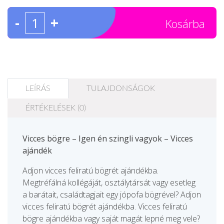
-
+
Kosárba
LEÍRÁS
TULAJDONSÁGOK
ÉRTÉKELÉSEK (0)
Vicces bögre – Igen én szingli vagyok – Vicces
ajándék
Adjon vicces feliratú bögrét ajándékba.
Megtréfálná kollégáját, osztálytársát vagy esetleg
a barátait, családtagjait egy jópofa bögrével? Adjon
vicces feliratú bögrét ajándékba. Vicces feliratú
bögre ajándékba vagy saját magát lepné meg vele?