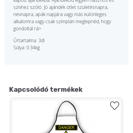
kapott ajándékba. Ajándékod legyen hasznos és
szívhez szóló. Jó ajándék ötlet születésnapra,
névnapra, apák napjára vagy más különleges
alkalomra vagy csak szimplán meglepnéd, hogy
gondoltál rá>
Űrtartalma: 3dl
Súlya: 0.34kg
Kapcsolódó termékek