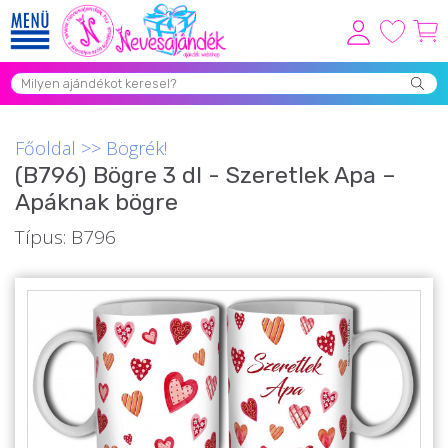
Viszonteladóknak
Újdonságok
Főoldal
>>
Bögrék!
Grill Party Kellékek ❤️
(B796) Bögre 3 dl - Szeretlek Apa –
Apáknak bögre
Egyedi Ajándékok Rendelés
Típus: B796
Összes Ajándék Kategória ⭐
Vicces Pólók
Szerelmes Ajándékok ❤
Budapest Ajándéktárgyak
Szülinapi ajándékok