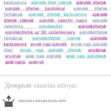
karácsonyra
ajándék ötlet nőknek
ajándék ötletek
ajándék ötletek barátoknal
ajándék ötletek
férfiaknak
ajándék ötletek karácsonyra
ajándék
ötletek nőknek
ajándék valentin napra
ajándék
valentinra
ajandekotlet
ajándékötletek
ajándékötletek az 50. születésnapra
ajándékötletek
férfiaknak
ajándékötletek nőknek
ajánédék
karácsonyra
anyák napi ajándék
anyák napi ajándék
ötlet
anyák napi ajándék ötletek
anyáknak
anyának
apák napi ajándék
apák napi ajándékok
apák napja
apáknak
Nézz bele a dobozba fizetés előtt!