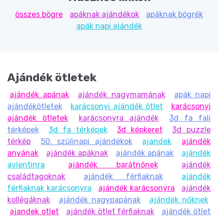
összes bögre
apáknak ajándékok
apáknak bögrék
apák napi ajándék
Ajándék ötletek
ajándék apának
ajándék nagymamának
apák napi
ajándékötletek
karácsonyi ajándék ötlet
karácsonyi
ajándék ötletek
karácsonyra ajándék
3d fa fali
térképek
3d fa térképek
3d képkeret
3d puzzle
térkép
50. szülinapi ajándékok
ajandek
ajándék
anyának
ajándék apáknak
ajándék apának
ajándék
avlentinra
ajándék barátnőnek
ajándék
családtagoknak
ajándék férfiaknak
ajándék
férfiaknak karácsonyra
ajándék karácsonyra
ajándék
kollégáknak
ajándék nagypapának
ajándék nőknek
ajandek otlet
ajándék ötlet férfiaknak
ajándék ötlet