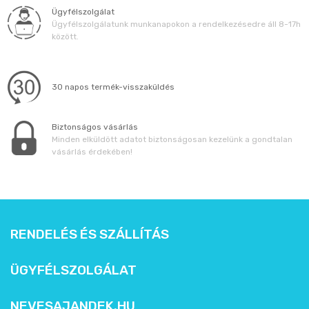
Ügyfélszolgálat
Ügyfélszolgálatunk munkanapokon a rendelkezésedre áll 8-17h
között.
30 napos termék-visszaküldés
Biztonságos vásárlás
Minden elküldött adatot biztonságosan kezelünk a gondtalan
vásárlás érdekében!
RENDELÉS ÉS SZÁLLÍTÁS
ÜGYFÉLSZOLGÁLAT
NEVESAJANDEK.HU