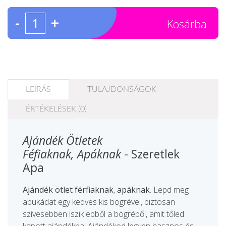
-
+
Kosárba
LEÍRÁS
TULAJDONSÁGOK
ÉRTÉKELÉSEK (0)
Ajándék Ötletek
Féfiaknak, Apáknak
- Szeretlek
Apa
Ajándék ötlet férfiaknak
,
apáknak
. Lepd meg
apukádat egy kedves kis bögrével, biztosan
szívesebben iszik ebből a bögréből, amit tőled