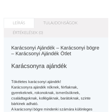
LEÍRÁS
TULAJDONSÁGOK
ÉRTÉKELÉSEK (0)
Karácsonyi Ajándék – Karácsonyi bögre
– Karácsonyi Ajándék Ötlet
Karácsonyra ajándék
Tökéletes
karácsonyi ajándék
!
Karácsonyra ajándék
nőknek
,
férfiaknak
,
gyerekeknek
,
rokonoknak,
ismerősöknek
,
családtagoknak
,
kollégáknak
,
barátoknak
, szinte
bárkinek adható.
A karácsonyi bögre mindenki számára különleges