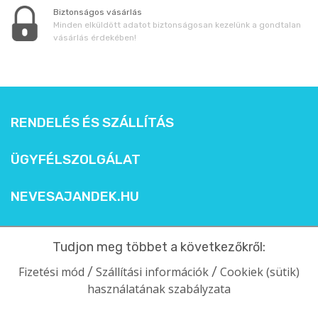
Biztonságos vásárlás
Minden elküldött adatot biztonságosan kezelünk a gondtalan
vásárlás érdekében!
RENDELÉS ÉS SZÁLLÍTÁS
ÜGYFÉLSZOLGÁLAT
NEVESAJANDEK.HU
Tudjon meg többet a következőkről:
Fizetési mód
Szállítási információk
Cookiek (sütik)
/
/
használatának szabályzata