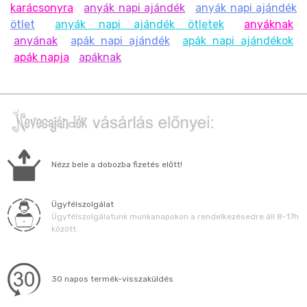
karácsonyra
anyák napi ajándék
anyák napi ajándék
ötlet
anyák napi ajándék ötletek
anyáknak
anyának
apák napi ajándék
apák napi ajándékok
apák napja
apáknak
Nézz bele a dobozba fizetés előtt!
Ügyfélszolgálat
Ügyfélszolgálatunk munkanapokon a rendelkezésedre áll 8-17h
között.
30 napos termék-visszaküldés