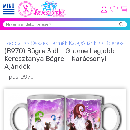
Viszonteladóknak
Újdonságok
Főoldal
>>
Összes Termék Kategóriánk
>>
Bögrék-
Grill Party Kellékek ❤️
(B970) Bögre 3 dl - Gnome Legjobb
Keresztanya Bögre – Karácsonyi
Egyedi Ajándékok Rendelés
Ajándék
Összes Ajándék Kategória ⭐
Típus: B970
Vicces Pólók
Szerelmes Ajándékok ❤
Budapest Ajándéktárgyak
Szülinapi ajándékok