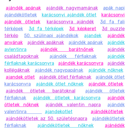
ajándék apának
ajándék nagymamának
apák napi
ajándékötletek
karácsonyi ajándék ötlet
karácsonyi
ajándék ötletek
karácsonyra ajándék
3d fa fali
térképek
3d fa térképek
3d képkeret
3d puzzle
térkép
50. szülinapi ajándékok
ajandek
ajándék
anyának
ajándék apáknak
ajándék apának
ajándék
avlentinra
ajándék barátnőnek
ajándék
családtagoknak
ajándék férfiaknak
ajándék
férfiaknak karácsonyra
ajándék karácsonyra
ajándék
kollégáknak
ajándék nagypapának
ajándék nőknek
ajandek otlet
ajándék ötlet férfiaknak
ajándék ötlet
karácsonyra
ajándék ötlet nőknek
ajándék ötletek
ajándék ötletek barátoknal
ajándék ötletek
férfiaknak
ajándék ötletek karácsonyra
ajándék
ötletek nőknek
ajándék valentin napra
ajándék
valentinra
ajandekotlet
ajándékötletek
ajándékötletek az 50. születésnapra
ajándékötletek
férfiaknak
ajándékötletek nőknek
ajánédék