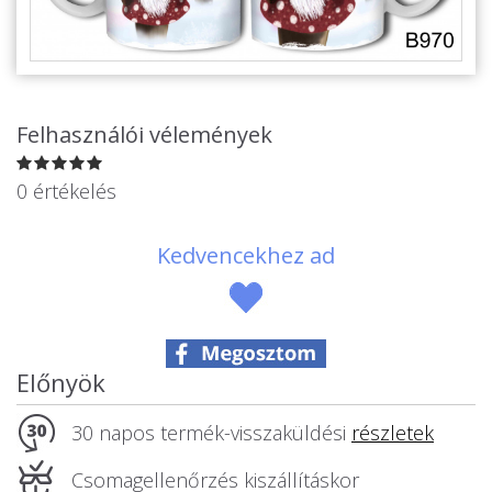
Alkalmakra
Ajándék Ötletek Férfiaknak
Ajándék Nőknek
Felhasználói vélemények
Ajándék Gyerekeknek
Családtagoknak
0 értékelés
Barátnak/Barátnőnek
Kedvencekhez ad
Party kellékek
Névnapi ajándékok
Vicces ajándékok
Előnyök
Foglalkozás szerint
30 napos termék-visszaküldési
részletek
Sport/Hobbi szerint
Csomagellenőrzés kiszállításkor