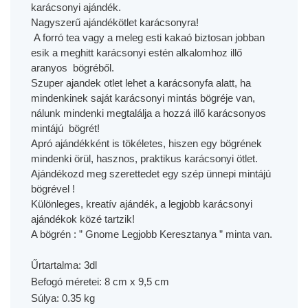
karácsonyi ajándék.
Nagyszerű ajándékötlet karácsonyra!
A forró tea vagy a meleg esti kakaó biztosan jobban
esik a meghitt karácsonyi estén alkalomhoz illő
aranyos bögréből.
Szuper
ajandek otlet
lehet a
karácsonyfa
alatt, ha
mindenkinek saját
karácsonyi
mintás bögréje van,
nálunk mindenki megtalálja a hozzá illő karácsonyos
mintájú bögrét!
Apró
ajándék
ként is tökéletes, hiszen egy bögrének
mindenki örül, hasznos, praktikus
karácsonyi ötlet
.
Ajándékozd meg szerettedet egy szép ünnepi mintájú
bögrével !
Különleges,
kreatív ajándék
, a
legjobb karácsonyi
ajándékok
közé tartzik!
A bögrén : ” Gnome Legjobb Keresztanya ” minta van.
Űrtartalma: 3dl
Befogó méretei: 8 cm x 9,5 cm
Súlya: 0.35 kg