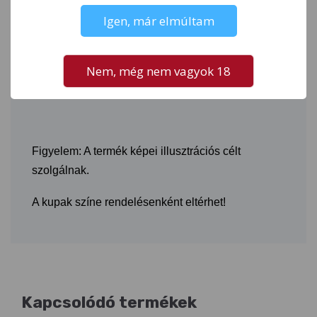
Igen, már elmúltam
Termékünk
Viszonteladó partnereinknek
történő
értékesítése esetén futárszolgálatot nem veszünk
igénybe. A vásárlás kizárólag személyes átvétellel,
Nem, még nem vagyok 18
vagy területi képviselőnk általi kiszállítással
lehetséges.
Figyelem: A termék képei illusztrációs célt
szolgálnak.
A kupak színe rendelésenként eltérhet!
Kapcsolódó termékek