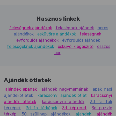
Hasznos linkek
feleségnek ajándékok
feleségnek ajándék
boros
ajándékok
esküvőre ajándékok
feleségnek
évfordulós ajándékok
évfordulós ajándék
feleségeknek ajándékok
esküvői kiegészítő
összes
bor
Ajándék ötletek
ajándék apának
ajándék nagymamának
apák napi
ajándékötletek
karácsonyi ajándék ötlet
karácsonyi
ajándék ötletek
karácsonyra ajándék
3d fa fali
térképek
3d fa térképek
3d képkeret
3d puzzle
térkép
50. szülinapi ajándékok
ajandek
ajándék