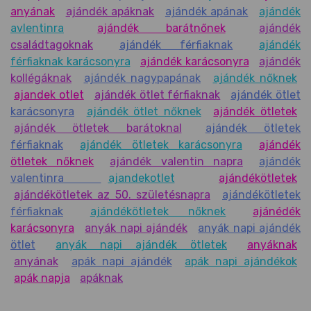
anyának
ajándék apáknak
ajándék apának
ajándék
avlentinra
ajándék barátnőnek
ajándék
családtagoknak
ajándék férfiaknak
ajándék
férfiaknak karácsonyra
ajándék karácsonyra
ajándék
kollégáknak
ajándék nagypapának
ajándék nőknek
ajandek otlet
ajándék ötlet férfiaknak
ajándék ötlet
karácsonyra
ajándék ötlet nőknek
ajándék ötletek
ajándék ötletek barátoknal
ajándék ötletek
férfiaknak
ajándék ötletek karácsonyra
ajándék
ötletek nőknek
ajándék valentin napra
ajándék
valentinra
ajandekotlet
ajándékötletek
ajándékötletek az 50. születésnapra
ajándékötletek
férfiaknak
ajándékötletek nőknek
ajánédék
karácsonyra
anyák napi ajándék
anyák napi ajándék
ötlet
anyák napi ajándék ötletek
anyáknak
anyának
apák napi ajándék
apák napi ajándékok
apák napja
apáknak