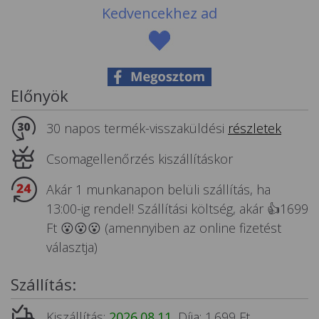
Kedvencekhez ad
Állatos ajándéktárgyak
Előnyök
30 napos termék-visszaküldési
részletek
Csomagellenőrzés kiszállításkor
Akár 1 munkanapon belüli szállítás, ha
13:00-ig rendel! Szállítási költség, akár 👍1699
Ft 😮😮😮 (amennyiben az online fizetést
választja)
Szállítás:
Kiszállítás:
2026.08.11.
Díja: 1.699 Ft