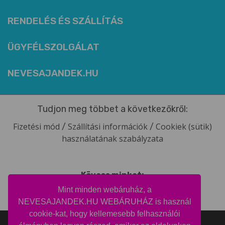
RENDELÉS ÉS SZÁLLÍTÁS
ÜGYFÉLSZOLGÁLAT
NEVESAJANDEK.HU
Tudjon meg többet a következőkről:
Fizetési mód
Szállítási információk
Cookiek (sütik)
/
/
használatának szabályzata
Kövess minket:
Mint minden webáruház, a
facebook
intagram
pinterest
youtube
NEVESAJANDEK.HU WEBÁRUHÁZ is használ
cookie-kat, hogy kellemesebb felhasználói