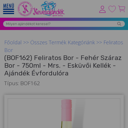
Viszonteladóknak
Újdonságok
Főoldal
>>
Összes Termék Kategóriánk
>>
Feliratos
Grill Party Kellékek ❤️
Bor
(BOF162) Feliratos Bor - Fehér Száraz
Egyedi Ajándékok Rendelés
Bor - 750ml - Mrs. - Esküvői Kellék -
Összes Ajándék Kategória ⭐
Ajándék Évfordulóra
Vicces Pólók
Típus: BOF162
Szerelmes Ajándékok ❤
Budapest Ajándéktárgyak
Szülinapi ajándékok