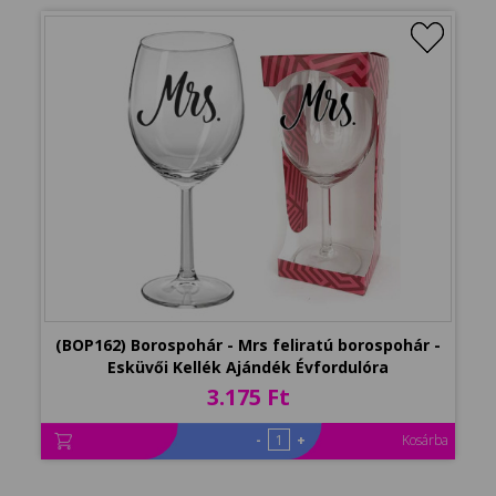
(BOP162) Borospohár - Mrs feliratú borospohár -
Esküvői Kellék Ajándék Évfordulóra
3.175 Ft
-
+
Kosárba