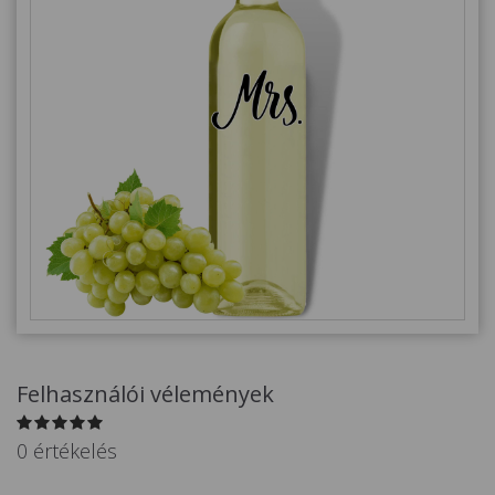
Alkalmakra
Ajándék Ötletek Férfiaknak
Ajándék Nőknek
Ajándék Gyerekeknek
Családtagoknak
Barátnak/Barátnőnek
Party kellékek
Névnapi ajándékok
Vicces ajándékok
Felhasználói vélemények
Foglalkozás szerint
0 értékelés
Sport/Hobbi szerint