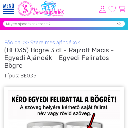
Viszonteladóknak
Újdonságok
Főoldal
>>
Szerelmes ajándékok
Grill Party Kellékek ❤️
(BE035) Bögre 3 dl - Rajzolt Macis -
Egyedi Ajándék - Egyedi Feliratos
Egyedi Ajándékok Rendelés
Bögre
Összes Ajándék Kategória ⭐
Típus: BE035
Vicces Pólók
Szerelmes Ajándékok ❤
Budapest Ajándéktárgyak
Szülinapi ajándékok