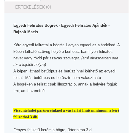
ÉRTÉKELÉSEK (0)
Egyedi Feliratos Bögrék - Egyedi Feliratos Ajándék - 
Rajzolt Macis
Kérd egyedi felirattal a bögrét. Legyen egyedi az ajándékod. A 
képen látható szöveg helyére kérhetsz bármilyen feliratot, 
nevet vagy rövid pár szavas szöveget. 
(ami olvashatóan oda 
fér a kijelölt helyre) 
A képen látható betűtípus és betűszínnel kérhető az egyedi 
felirat. Más betűtípus és betűszín nem választható. 
A bögréken a felirat csak illusztráció, annak a helyére fogjuk 
írni, amit szeretnél.
Viszonteladói partnereinknél a vásárlási limit minimum, a kért
feliratból 3 db.
Fényes felületű kerámia bögre, űrtartalma 3 dl 