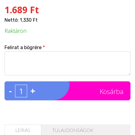
1.689 Ft
Nettó: 1.330 Ft
Raktáron
Felirat a bögrére
*
-
+
Kosárba
LEÍRÁS
TULAJDONSÁGOK