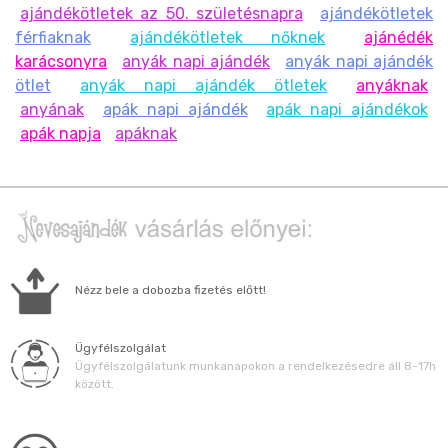
ajándékötletek az 50. születésnapra
ajándékötletek
férfiaknak
ajándékötletek nőknek
ajánédék
karácsonyra
anyák napi ajándék
anyák napi ajándék
ötlet
anyák napi ajándék ötletek
anyáknak
anyának
apák napi ajándék
apák napi ajándékok
apák napja
apáknak
Nézz bele a dobozba fizetés előtt!
Ügyfélszolgálat
Ügyfélszolgálatunk munkanapokon a rendelkezésedre áll 8-17h
között.