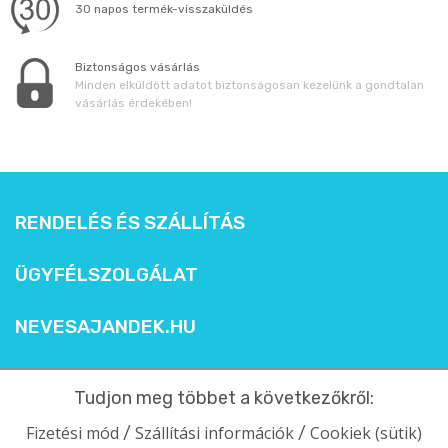
30 napos termék-visszaküldés
Biztonságos vásárlás
Minden elküldött adatot biztonságosan kezelünk a gondtalan
vásárlás érdekében!
RENDELÉS ÉS SZÁLLÍTÁS
ÜGYFÉLSZOLGÁLAT
NEVESAJANDEK.HU
Tudjon meg többet a következőkről:
Fizetési mód
Szállítási információk
Cookiek (sütik)
/
/