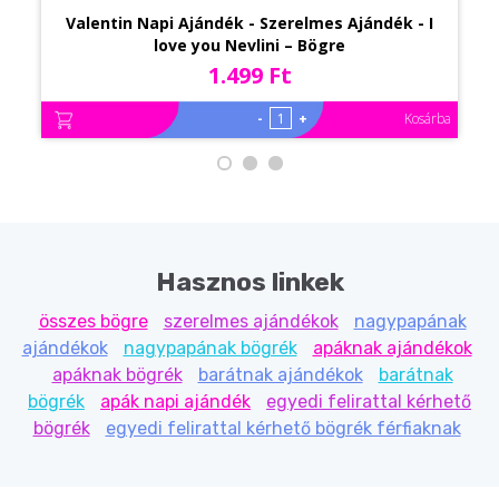
Valentin Napi Ajándék - Szerelmes Ajándék - I
love you Nevlini – Bögre
1.499 Ft
-
+
Kosárba
Hasznos linkek
összes bögre
szerelmes ajándékok
nagypapának
ajándékok
nagypapának bögrék
apáknak ajándékok
apáknak bögrék
barátnak ajándékok
barátnak
bögrék
apák napi ajándék
egyedi felirattal kérhető
bögrék
egyedi felirattal kérhető bögrék férfiaknak