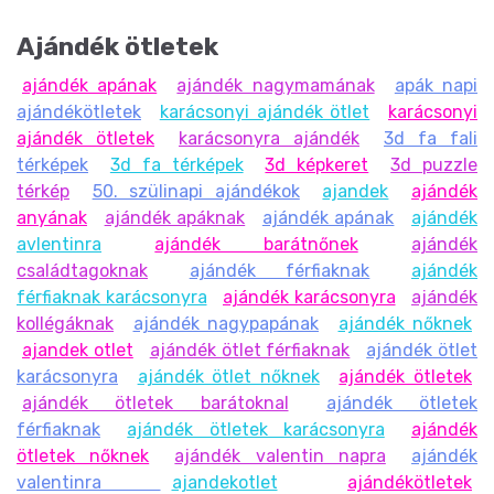
Ajándék ötletek
ajándék apának
ajándék nagymamának
apák napi
ajándékötletek
karácsonyi ajándék ötlet
karácsonyi
ajándék ötletek
karácsonyra ajándék
3d fa fali
térképek
3d fa térképek
3d képkeret
3d puzzle
térkép
50. szülinapi ajándékok
ajandek
ajándék
anyának
ajándék apáknak
ajándék apának
ajándék
avlentinra
ajándék barátnőnek
ajándék
családtagoknak
ajándék férfiaknak
ajándék
férfiaknak karácsonyra
ajándék karácsonyra
ajándék
kollégáknak
ajándék nagypapának
ajándék nőknek
ajandek otlet
ajándék ötlet férfiaknak
ajándék ötlet
karácsonyra
ajándék ötlet nőknek
ajándék ötletek
ajándék ötletek barátoknal
ajándék ötletek
férfiaknak
ajándék ötletek karácsonyra
ajándék
ötletek nőknek
ajándék valentin napra
ajándék
valentinra
ajandekotlet
ajándékötletek